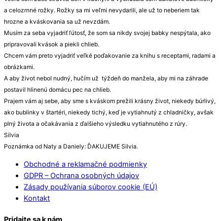
a celozrnné rožky. Rožky sa mi veľmi nevydarili, ale už to neberiem tak
hrozne a kváskovania sa už nevzdám.
Musím za seba vyjadriť ľútosť, že som sa nikdy svojej babky nespýtala, ako
pripravovali kvások a piekli chlieb.
Chcem vám preto vyjadriť veľké poďakovanie za knihu s receptami, radami a
obrázkami.
A aby život nebol nudný, hučím už týždeň do manžela, aby mi na záhrade
postavil hlinenú domácu pec na chlieb.
Prajem vám aj sebe, aby sme s kváskom prežili krásny život, niekedy búrlivý,
ako bublinky v štartéri, niekedy tichý, keď je vytiahnutý z chladničky, avšak
plný života a očakávania z ďalšieho výsledku vytiahnutého z rúry.
Silvia
Poznámka od Naty a Daniely: ĎAKUJEME Silvia.
Obchodné a reklamačné podmienky
GDPR – Ochrana osobných údajov
Zásady používania súborov cookie (EÚ)
Kontakt
Pridajte sa k nám