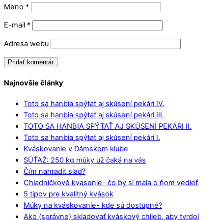
Meno
*
E-mail
*
Adresa webu
Najnovšie články
Toto sa hanbia spýtať aj skúsení pekári IV.
Toto sa hanbia spýtať aj skúsení pekári III.
TOTO SA HANBIA SPÝTAŤ AJ SKÚSENÍ PEKÁRI II.
Toto sa hanbia spýtať aj skúsení pekári I.
Kváskovanie v Dámskom klube
SÚŤAŽ: 250 kg múky už čaká na vás
Čím nahradiť slad?
Chladničkové kvasenie- čo by si mala o ňom vedieť
5 tipov pre kvalitný kvások
Múky na kváskovanie- kde sú dostupné?
Ako (správne) skladovať kváskový chlieb, aby tvrdol