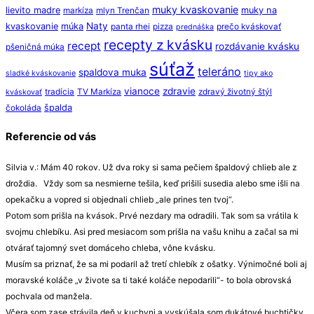
muky kvaskovanie
lievito madre
muky na
markíza
mlyn Trenčan
Naty
kvaskovanie
múka
panta rhei
pizza
prečo kváskovať
prednáška
recepty z kvásku
recept
rozdávanie kvásku
pšeničná múka
súťaž
teleráno
spaldova muka
sladké kváskovanie
tipy ako
vianoce
zdravie
tradícia
TV Markíza
zdravý životný štýl
kváskovať
špalda
čokoláda
Referencie od vás
Silvia v.: Mám 40 rokov. Už dva roky si sama pečiem špaldový chlieb ale z
droždia. Vždy som sa nesmierne tešila, keď prišili susedia alebo sme išli na
opekačku a vopred si objednali chlieb „ale prines ten tvoj“.
Potom som prišla na kvások. Prvé nezdary ma odradili. Tak som sa vrátila k
svojmu chlebíku. Asi pred mesiacom som prišla na vašu knihu a začal sa mi
otvárať tajomný svet domáceho chleba, vône kvásku.
Musím sa priznať, že sa mi podaril až tretí chlebík z ošatky. Výnimočné boli aj
moravské koláče „v živote sa ti také koláče nepodarili“- to bola obrovská
pochvala od manžela.
Včera som zase strávila deň v kuchyni a vyskúšala som dukátové buchtičky