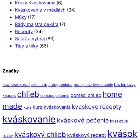
Kurzy Kváskovania
(6)
Kváskovanie v médiách
(34)
Múky
(17)
Rady majstra pekára
(7)
Recepty
(34)
Súťaž a vyhraj
(83)
Tipy a triky
(66)
Značky
ako kváskovať
bezlepkovy
ako na to
autogramiáda
bezlepkove kvaskovanie
chlieb
home
domáci chlieb
kvasok
domáce pečenie
made
kvaskove recepty
kurz kváskovania
kurz
kváskovanie
kváskové pečenie
kváskové
kvások
kváskový chlieb
kváskový recept
rožky