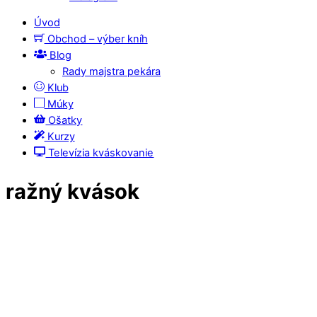
Úvod
Obchod – výber kníh
Blog
Rady majstra pekára
Klub
Múky
Ošatky
Kurzy
Televízia kváskovanie
ražný kvások