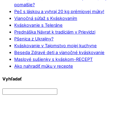
pomalšie?
Peč s láskou a vyhraj 20 kg prémiovej múky!
Vianočná súťaž s Kváskovaním
Kváskovanie s Teleráne
Prednáška Návrat k tradíciám v Prievidzi
Pšenica z Ukrajiny?
Kváskovanie v Tajomstvo mojej kuchyne
Beseda Zdravé deti a vianočné kváskovanie
Maslové sušienky s kváskom-RECEPT
Ako nahradiť múku v recepte
Vyhľadať