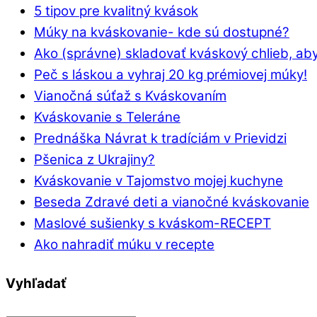
5 tipov pre kvalitný kvások
Múky na kváskovanie- kde sú dostupné?
Ako (správne) skladovať kváskový chlieb, aby
Peč s láskou a vyhraj 20 kg prémiovej múky!
Vianočná súťaž s Kváskovaním
Kváskovanie s Teleráne
Prednáška Návrat k tradíciám v Prievidzi
Pšenica z Ukrajiny?
Kváskovanie v Tajomstvo mojej kuchyne
Beseda Zdravé deti a vianočné kváskovanie
Maslové sušienky s kváskom-RECEPT
Ako nahradiť múku v recepte
Vyhľadať