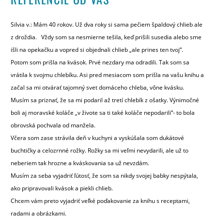
Silvia v.: Mám 40 rokov. Už dva roky si sama pečiem špaldový chlieb ale
z droždia. Vždy som sa nesmierne tešila, keď prišili susedia alebo sme
išli na opekačku a vopred si objednali chlieb „ale prines ten tvoj“.
Potom som prišla na kvások. Prvé nezdary ma odradili. Tak som sa
vrátila k svojmu chlebíku. Asi pred mesiacom som prišla na vašu knihu a
začal sa mi otvárať tajomný svet domáceho chleba, vône kvásku.
Musím sa priznať, že sa mi podaril až tretí chlebík z ošatky. Výnimočné
boli aj moravské koláče „v živote sa ti také koláče nepodarili“- to bola
obrovská pochvala od manžela.
Včera som zase strávila deň v kuchyni a vyskúšala som dukátové
buchtičky a celozrnné rožky. Rožky sa mi veľmi nevydarili, ale už to
neberiem tak hrozne a kváskovania sa už nevzdám.
Musím za seba vyjadriť ľútosť, že som sa nikdy svojej babky nespýtala,
ako pripravovali kvások a piekli chlieb.
Chcem vám preto vyjadriť veľké poďakovanie za knihu s receptami,
radami a obrázkami.