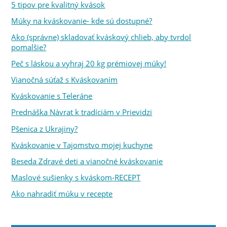
5 tipov pre kvalitný kvások
Múky na kváskovanie- kde sú dostupné?
Ako (správne) skladovať kváskový chlieb, aby tvrdol
pomalšie?
Peč s láskou a vyhraj 20 kg prémiovej múky!
Vianočná súťaž s Kváskovaním
Kváskovanie s Teleráne
Prednáška Návrat k tradíciám v Prievidzi
Pšenica z Ukrajiny?
Kváskovanie v Tajomstvo mojej kuchyne
Beseda Zdravé deti a vianočné kváskovanie
Maslové sušienky s kváskom-RECEPT
Ako nahradiť múku v recepte