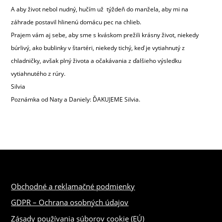
A aby život nebol nudný, hučím už týždeň do manžela, aby mi na
záhrade postavil hlinenú domácu pec na chlieb.
Prajem vám aj sebe, aby sme s kváskom prežili krásny život, niekedy
búrlivý, ako bublinky v štartéri, niekedy tichý, keď je vytiahnutý z
chladničky, avšak plný života a očakávania z ďalšieho výsledku
vytiahnutého z rúry.
Silvia
Poznámka od Naty a Daniely: ĎAKUJEME Silvia.
Obchodné a reklamačné podmienky
GDPR – Ochrana osobných údajov
Zásady používania súborov cookie (EÚ)