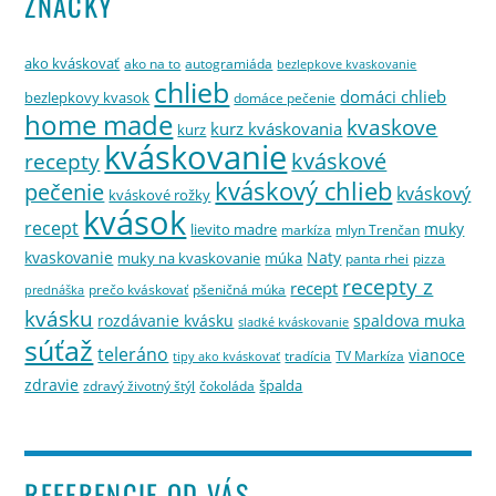
ZNAČKY
ako kváskovať
ako na to
autogramiáda
bezlepkove kvaskovanie
chlieb
domáci chlieb
bezlepkovy kvasok
domáce pečenie
home made
kvaskove
kurz kváskovania
kurz
kváskovanie
kváskové
recepty
kváskový chlieb
pečenie
kváskový
kváskové rožky
kvások
recept
muky
lievito madre
markíza
mlyn Trenčan
kvaskovanie
Naty
muky na kvaskovanie
múka
panta rhei
pizza
recepty z
recept
prečo kváskovať
pšeničná múka
prednáška
kvásku
rozdávanie kvásku
spaldova muka
sladké kváskovanie
súťaž
teleráno
vianoce
tradícia
TV Markíza
tipy ako kváskovať
zdravie
špalda
zdravý životný štýl
čokoláda
REFERENCIE OD VÁS