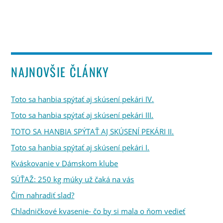
NAJNOVŠIE ČLÁNKY
Toto sa hanbia spýtať aj skúsení pekári IV.
Toto sa hanbia spýtať aj skúsení pekári III.
TOTO SA HANBIA SPÝTAŤ AJ SKÚSENÍ PEKÁRI II.
Toto sa hanbia spýtať aj skúsení pekári I.
Kváskovanie v Dámskom klube
SÚŤAŽ: 250 kg múky už čaká na vás
Čím nahradiť slad?
Chladničkové kvasenie- čo by si mala o ňom vedieť