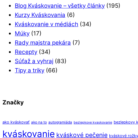
Blog Kváskovanie – všetky články
(195)
Kurzy Kváskovania
(6)
Kváskovanie v médiách
(34)
Múky
(17)
Rady majstra pekára
(7)
Recepty
(34)
Súťaž a vyhraj
(83)
Tipy a triky
(66)
Značky
ako kváskovať
bezlepkovy 
ako na to
autogramiáda
bezlepkove kvaskovanie
kváskovanie
kváskové pečenie
kváskové rožk