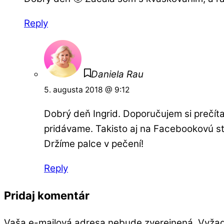
Reply
Daniela Rau
5. augusta 2018 @ 9:12
Dobrý deň Ingrid. Doporučujem si prečít
pridávame. Takisto aj na Facebookovú s
Držíme palce v pečení!
Reply
Pridaj komentár
Vaša e-mailová adresa nebude zverejnená.
Vyžad