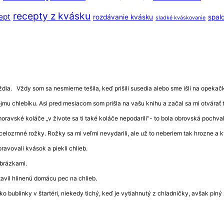
recepty z kvásku
ept
rozdávanie kvásku
spal
sladké kváskovanie
ia. Vždy som sa nesmierne tešila, keď prišili susedia alebo sme išli na opekačku 
vojmu chlebíku. Asi pred mesiacom som prišla na vašu knihu a začal sa mi otvár
 moravské koláče „v živote sa ti také koláče nepodarili“- to bola obrovská pochv
celozrnné rožky. Rožky sa mi veľmi nevydarili, ale už to neberiem tak hrozne a
ravovali kvások a piekli chlieb.
obrázkami.
avil hlinenú domácu pec na chlieb.
ko bublinky v štartéri, niekedy tichý, keď je vytiahnutý z chladničky, avšak pln