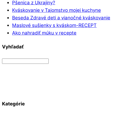
Pšenica z Ukrajiny?
Kváskovanie v Tajomstvo mojej kuchyne
Beseda Zdravé deti a vianočné kváskovanie
Maslové sušienky s kváskom-RECEPT
Ako nahradiť múku v recepte
Vyhľadať
Kategórie