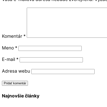
Komentár
*
Meno
*
E-mail
*
Adresa webu
Najnovšie články