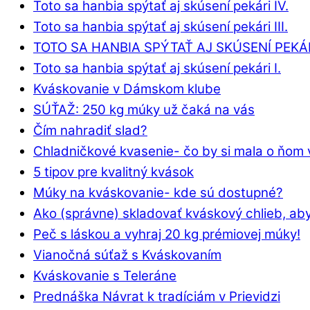
Toto sa hanbia spýtať aj skúsení pekári IV.
Toto sa hanbia spýtať aj skúsení pekári III.
TOTO SA HANBIA SPÝTAŤ AJ SKÚSENÍ PEKÁRI
Toto sa hanbia spýtať aj skúsení pekári I.
Kváskovanie v Dámskom klube
SÚŤAŽ: 250 kg múky už čaká na vás
Čím nahradiť slad?
Chladničkové kvasenie- čo by si mala o ňom 
5 tipov pre kvalitný kvások
Múky na kváskovanie- kde sú dostupné?
Ako (správne) skladovať kváskový chlieb, aby
Peč s láskou a vyhraj 20 kg prémiovej múky!
Vianočná súťaž s Kváskovaním
Kváskovanie s Teleráne
Prednáška Návrat k tradíciám v Prievidzi