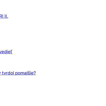
 II.
vedieť
 tvrdol pomalšie?