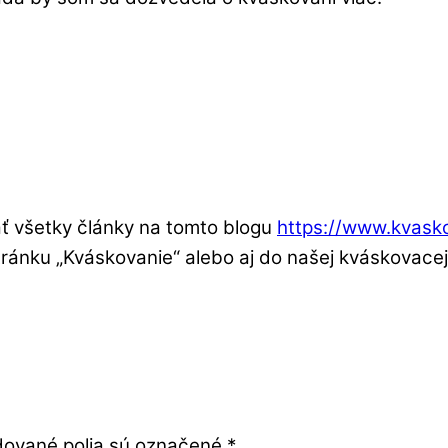
ať všetky články na tomto blogu
https://www.kvask
tránku „Kváskovanie“ alebo aj do našej kváskovace
ované polia sú označené
*