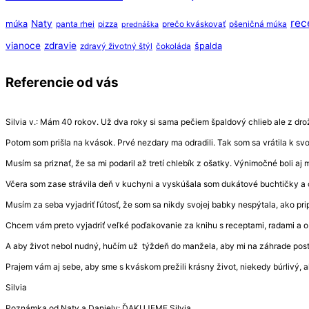
rec
Naty
múka
panta rhei
pizza
prečo kváskovať
pšeničná múka
prednáška
vianoce
zdravie
špalda
zdravý životný štýl
čokoláda
Referencie od vás
Silvia v.: Mám 40 rokov. Už dva roky si sama pečiem špaldový chlieb ale z drožd
Potom som prišla na kvások. Prvé nezdary ma odradili. Tak som sa vrátila k s
Musím sa priznať, že sa mi podaril až tretí chlebík z ošatky. Výnimočné boli aj
Včera som zase strávila deň v kuchyni a vyskúšala som dukátové buchtičky a 
Musím za seba vyjadriť ľútosť, že som sa nikdy svojej babky nespýtala, ako prip
Chcem vám preto vyjadriť veľké poďakovanie za knihu s receptami, radami a 
A aby život nebol nudný, hučím už týždeň do manžela, aby mi na záhrade post
Prajem vám aj sebe, aby sme s kváskom prežili krásny život, niekedy búrlivý, a
Silvia
Poznámka od Naty a Daniely: ĎAKUJEME Silvia.