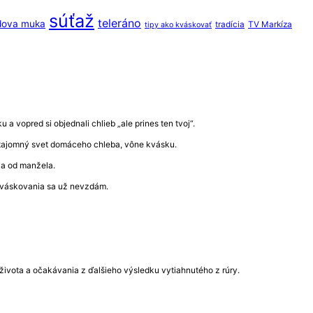
súťaž
teleráno
dova muka
tradícia
TV Markíza
tipy ako kváskovať
a vopred si objednali chlieb „ale prines ten tvoj“.
ať tajomný svet domáceho chleba, vône kvásku.
ala od manžela.
 kváskovania sa už nevzdám.
ý života a očakávania z ďalšieho výsledku vytiahnutého z rúry.