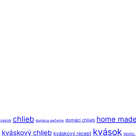
chlieb
home mad
domáci chlieb
kvasok
domáce pečenie
kvások
kváskový chlieb
kváskový recept
y
lievit