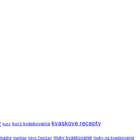
e
kvaskove recepty
kurz kváskovania
kurz
muky kvaskovanie
o madre
muky na kvaskovanie
markíza
mlyn Trenčan