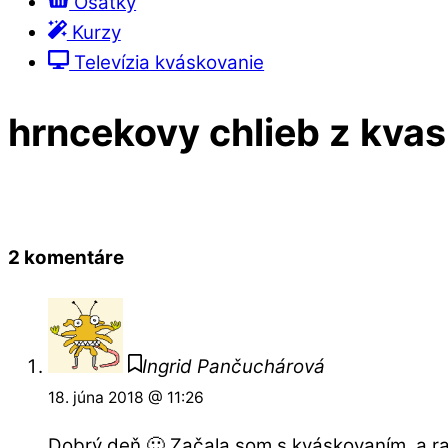
Ošatky
Kurzy
Televízia kváskovanie
hrncekovy chlieb z kva
2 komentáre
Ingrid Pančuchárová
18. júna 2018 @ 11:26
Dobrý deň 🙂 Začala som s kváskovaním, a r