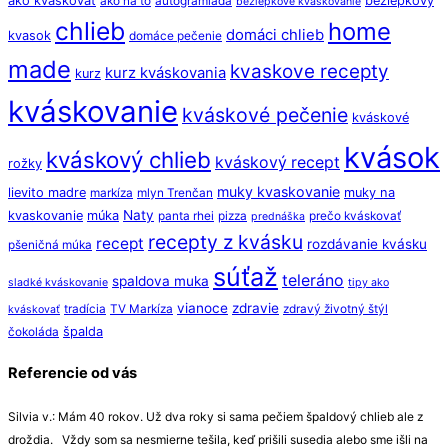
ako kváskovať
bezlepkovy
ako na to
autogramiáda
bezlepkove kvaskovanie
chlieb
home
domáci chlieb
kvasok
domáce pečenie
made
kvaskove recepty
kurz kváskovania
kurz
kváskovanie
kváskové pečenie
kváskové
kvások
kváskový chlieb
kváskový recept
rožky
muky kvaskovanie
lievito madre
muky na
markíza
mlyn Trenčan
Naty
kvaskovanie
múka
panta rhei
pizza
prečo kváskovať
prednáška
recepty z kvásku
recept
rozdávanie kvásku
pšeničná múka
súťaž
teleráno
spaldova muka
sladké kváskovanie
tipy ako
vianoce
zdravie
tradícia
TV Markíza
zdravý životný štýl
kváskovať
špalda
čokoláda
Referencie od vás
Silvia v.: Mám 40 rokov. Už dva roky si sama pečiem špaldový chlieb ale z
droždia. Vždy som sa nesmierne tešila, keď prišili susedia alebo sme išli na