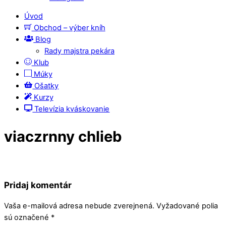
Úvod
Obchod – výber kníh
Blog
Rady majstra pekára
Klub
Múky
Ošatky
Kurzy
Televízia kváskovanie
viaczrnny chlieb
Pridaj komentár
Vaša e-mailová adresa nebude zverejnená.
Vyžadované polia
sú označené
*