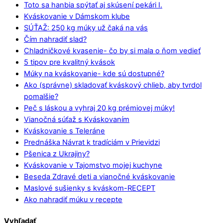
Toto sa hanbia spýtať aj skúsení pekári I.
Kváskovanie v Dámskom klube
SÚŤAŽ: 250 kg múky už čaká na vás
Čím nahradiť slad?
Chladničkové kvasenie- čo by si mala o ňom vedieť
5 tipov pre kvalitný kvások
Múky na kváskovanie- kde sú dostupné?
Ako (správne) skladovať kváskový chlieb, aby tvrdol
pomalšie?
Peč s láskou a vyhraj 20 kg prémiovej múky!
Vianočná súťaž s Kváskovaním
Kváskovanie s Teleráne
Prednáška Návrat k tradíciám v Prievidzi
Pšenica z Ukrajiny?
Kváskovanie v Tajomstvo mojej kuchyne
Beseda Zdravé deti a vianočné kváskovanie
Maslové sušienky s kváskom-RECEPT
Ako nahradiť múku v recepte
Vyhľadať