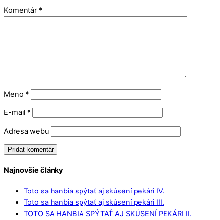
Komentár
*
Meno
*
E-mail
*
Adresa webu
Najnovšie články
Toto sa hanbia spýtať aj skúsení pekári IV.
Toto sa hanbia spýtať aj skúsení pekári III.
TOTO SA HANBIA SPÝTAŤ AJ SKÚSENÍ PEKÁRI II.