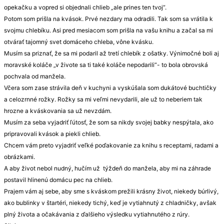
opekačku a vopred si objednali chlieb „ale prines ten tvoj“.
Potom som prišla na kvások. Prvé nezdary ma odradili. Tak som sa vrátila k
svojmu chlebíku. Asi pred mesiacom som prišla na vašu knihu a začal sa mi
otvárať tajomný svet domáceho chleba, vône kvásku.
Musím sa priznať, že sa mi podaril až tretí chlebík z ošatky. Výnimočné boli aj
moravské koláče „v živote sa ti také koláče nepodarili“- to bola obrovská
pochvala od manžela.
Včera som zase strávila deň v kuchyni a vyskúšala som dukátové buchtičky
a celozrnné rožky. Rožky sa mi veľmi nevydarili, ale už to neberiem tak
hrozne a kváskovania sa už nevzdám.
Musím za seba vyjadriť ľútosť, že som sa nikdy svojej babky nespýtala, ako
pripravovali kvások a piekli chlieb.
Chcem vám preto vyjadriť veľké poďakovanie za knihu s receptami, radami a
obrázkami.
A aby život nebol nudný, hučím už týždeň do manžela, aby mi na záhrade
postavil hlinenú domácu pec na chlieb.
Prajem vám aj sebe, aby sme s kváskom prežili krásny život, niekedy búrlivý,
ako bublinky v štartéri, niekedy tichý, keď je vytiahnutý z chladničky, avšak
plný života a očakávania z ďalšieho výsledku vytiahnutého z rúry.