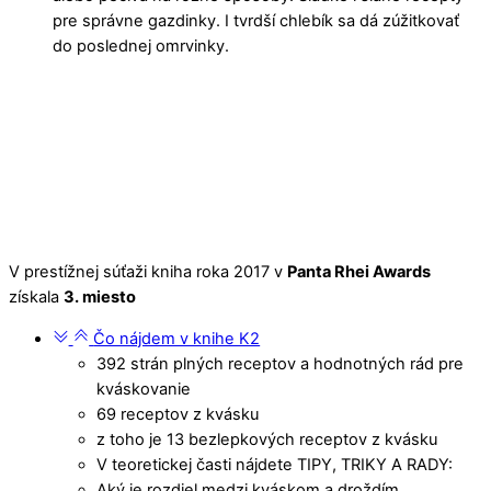
pre správne gazdinky. I tvrdší chlebík sa dá zúžitkovať
do poslednej omrvinky.
V prestížnej súťaži kniha roka 2017 v
Panta Rhei Awards
získala
3. miesto
Čo nájdem v knihe K2
392 strán plných receptov a hodnotných rád pre
kváskovanie
69 receptov z kvásku
z toho je 13 bezlepkových receptov z kvásku
V teoretickej časti nájdete TIPY, TRIKY A RADY:
Aký je rozdiel medzi kváskom a droždím