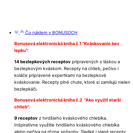
Čo nájdem v BONUSOCH
Bonusová elektronická kniha č.1 “Kváskovanie bez
lepku”:
14 bezlepkových receptov
pripravených s láskou a
bezlepkovým kváskom. Recepty na chlieb, pečivo i
koláče pripravené expertkami na bezlepkové
kváskovanie. Recepty plné chute, ktoré si zamilujú nielen
bezlepkáči.
Bonusová elektronická kniha č.2 “Ako využiť starší
chlieb”:
9 receptov
z tvrdšieho kváskového chlebíka.
Inšpiratívne využitie tvrdšieho kváskového chlebíka
alebo pečiva na rôzne spôsoby. Sladké i slané recepty