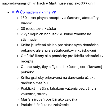
najpredávanejších knihách
v Martinuse
viac ako 777 dní!
Čo nájdem v knihe VK
160 strán plných receptov a čarovnej atmosféry
Vianoc
38 receptov z kvásku
7 vynikajúcich bonusov ku knihe zdarma na
stiahnutie
Kniha je určená nielen pre skúsených domácich
pekárov, ale aj pre začiatočníkov v kváskovaní
Grafické ikony ako pomôcky pre ľahšiu orientáciu v
recepte
Cenné rady, tipy a fígle od skúsenej certifikovanej
pekárky
Kniha graficky pripravená na darovanie už ako
darček s mašľou
Praktická mašľa s ťahákom váženia bez váhy z
vnútornej strany
Mašľa zároveň poslúži ako záložka
Praktická šnúrka na založenie