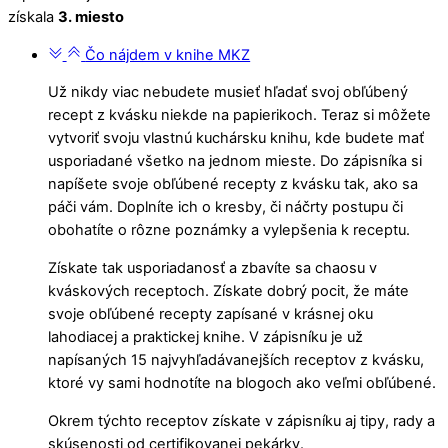
získala
3. miesto
Čo nájdem v knihe MKZ
Už nikdy viac nebudete musieť hľadať svoj obľúbený
recept z kvásku niekde na papierikoch. Teraz si môžete
vytvoriť svoju vlastnú kuchársku knihu, kde budete mať
usporiadané všetko na jednom mieste. Do zápisníka si
napíšete svoje obľúbené recepty z kvásku tak, ako sa
páči vám. Doplníte ich o kresby, či náčrty postupu či
obohatíte o rôzne poznámky a vylepšenia k receptu.
Získate tak usporiadanosť a zbavíte sa chaosu v
kváskových receptoch. Získate dobrý pocit, že máte
svoje obľúbené recepty zapísané v krásnej oku
lahodiacej a praktickej knihe. V zápisníku je už
napísaných 15 najvyhľadávanejších receptov z kvásku,
ktoré vy sami hodnotíte na blogoch ako veľmi obľúbené.
Okrem týchto receptov získate v zápisníku aj tipy, rady a
skúsenosti od certifikovanej pekárky.