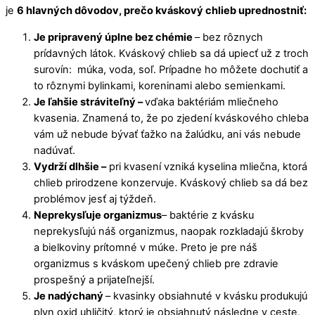
je
6 hlavných dôvodov, prečo kváskový chlieb uprednostniť:
Je pripravený úplne bez chémie
– bez rôznych
prídavných látok. Kváskový chlieb sa dá upiecť už z troch
surovín: múka, voda, soľ. Prípadne ho môžete dochutiť a
to rôznymi bylinkami, koreninami alebo semienkami.
Je ľahšie stráviteľný –
vďaka baktériám mliečneho
kvasenia. Znamená to, že po zjedení kváskového chleba
vám už nebude bývať ťažko na žalúdku, ani vás nebude
nadúvať.
Vydrží dlhšie –
pri kvasení vzniká kyselina mliečna, ktorá
chlieb prirodzene konzervuje. Kváskový chlieb sa dá bez
problémov jesť aj týždeň.
Neprekysľuje organizmus
– baktérie z kvásku
neprekysľujú náš organizmus, naopak rozkladajú škroby
a bielkoviny prítomné v múke. Preto je pre náš
organizmus s kváskom upečený chlieb pre zdravie
prospešný a prijateľnejší.
Je nadýchaný
– kvasinky obsiahnuté v kvásku produkujú
plyn oxid uhličitý, ktorý je obsiahnutý následne v ceste,