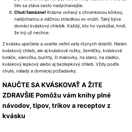
čím sa stáva cesto nadýchanejšie.
Chutí famózne!
Krásne voňavý s chrumkavou kôrkou,
nadýchanou a vláčnou striedkou vo vnútri. Taký býva
domáci kváskový chlebík. Každý, kto ho vyskúšal, tvrdí,
že iný už nechce.
Z kvásku upečiete a uvaríte veľmi veľa rôznych dobrôt. Nielen
kváskový chlieb, ale aj kváskové rožky, žemličky, kváskové
koláče, vianočku, buchty, či makovky, na slano, na sladko,
kváskový lepkový alebo aj bezlepkový chlieb. Vždy podľa
chute, nálady a domácej požiadavky.
NAUČTE SA KVÁSKOVAŤ A ŽITE
ZDRAVŠIE
Pomôžu vám knihy plné
návodov, tipov, trikov a receptov z
kvásku