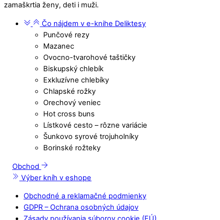
zamaškrtia ženy, deti i muži.
Čo nájdem v e-knihe Deliktesy
Punčové rezy
Mazanec
Ovocno-tvarohové taštičky
Biskupský chlebík
Exkluzívne chlebíky
Chlapské rožky
Orechový veniec
Hot cross buns
Lístkové cesto – rôzne variácie
Šunkovo syrové trojuholníky
Borinské rožteky
Obchod
Výber kníh v eshope
Obchodné a reklamačné podmienky
GDPR – Ochrana osobných údajov
Zásady používania súborov cookie (EÚ)