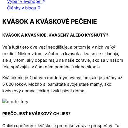
Výber v e-shope
Články v blogu
KVÁSOK A KVÁSKOVÉ PEČENIE
KVÁSOK A KVASNICE. KVASENÝ ALEBO KYSNUTÝ?
Veľa ľudí tieto dve veci neodlišuje, a pritom je v nich veľký
rozdiel. Nielen v tom, z čoho sa kvások a kvasnice skladajú,
ale aj v tom, aký dopad majú na naše zdravie, ako sa v našom
tele správajú a v čom nám pomáhajú alebo škodia.
Kvások nie je žiadnym moderným výmyslom, ale je známy už
5 000 rokov. Možno si pamätáte svoje staré mamy, ako
kváskový domáci chlieb zvykli piecť doma.
PREČO JESŤ KVÁSKOVÝ CHLIEB?
Chlieb upečený z kvásku je pre naše zdravie prospešný. Tu