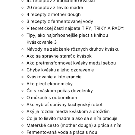
42 receptov z tradičného kvásku
20 receptov z lievito madre
4 recepty z mother dough
3 recepty z fermentovanej vody
V teoretickej časti nájdete TIPY, TRIKY A RADY:
Tipy, ako najprínosnejšie piecť s knihou
Kváskovanie 3
Návody na založenie rôznych druhov kvásku
Ako sa správne starať o kvások
Ako pretransformovať kvásky medzi sebou
Chyby kvásku a jeho ozdravenie
Kváskovanie a intolerancie
Ako piecť ekonomicky
Čo s kváskom počas dovolenky
O múkach s odborníkom
Ako vybrať správny kuchynský robot
Aký je rozdiel medzi kváskom a droždím
Čo je to lievito madre a ako sa s ním pracuje
Materské cesto (mother dough) a práca s ním
Fermentovaná voda a práca s ňou