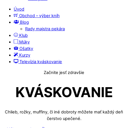
Úvod
Obchod – výber kníh
Blog
Rady majstra pekára
Klub
Múky
Ošatky
Kurzy
Televízia kváskovanie
Začnite jesť zdravšie
KVÁSKOVANIE
Chlieb, rožky, muffiny, či iné dobroty môžete mať každý deň
čerstvo upečené.