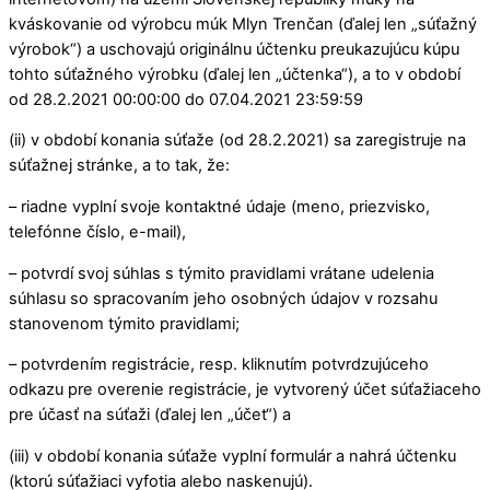
kváskovanie od výrobcu múk Mlyn Trenčan (ďalej len „súťažný
výrobok“) a uschovajú originálnu účtenku preukazujúcu kúpu
tohto súťažného výrobku (ďalej len „účtenka“), a to v období
od 28.2.2021 00:00:00 do 07.04.2021 23:59:59
(ii) v období konania súťaže (od 28.2.2021) sa zaregistruje na
súťažnej stránke, a to tak, že:
– riadne vyplní svoje kontaktné údaje (meno, priezvisko,
telefónne číslo, e-mail),
– potvrdí svoj súhlas s týmito pravidlami vrátane udelenia
súhlasu so spracovaním jeho osobných údajov v rozsahu
stanovenom týmito pravidlami;
– potvrdením registrácie, resp. kliknutím potvrdzujúceho
odkazu pre overenie registrácie, je vytvorený účet súťažiaceho
pre účasť na súťaži (ďalej len „účet“) a
(iii) v období konania súťaže vyplní formulár a nahrá účtenku
(ktorú súťažiaci vyfotia alebo naskenujú).