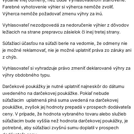
vydanie inej odmeny, než bude Vyhlasovateľom stanovené.
Farebné vyhotovenie výhier si výherca nemôže zvoliť.
Výherca nemôže požadovať zmenu výhry za inú.
Vyhlasovateľ nezodpovedá za nedoručenie výhier z dôvodov
ležiacich na strane prepravcu zásielok či inej tretej strany.
Súťažiaci účasťou na súťaži berie na vedomie, že odmeny nie
je možné reklamovať, nie je možné uplatniť práva zo záruky ani
z chýb.
Vyhlasovateľ si vyhradzuje právo zmeniť deklarované výhry za
výhry obdobného typu.
Darčekové poukážky je nutné uplatniť najneskôr do dátumu
uvedeného na darčekovej poukážke. Pokiaľ nebude
súťažiacim uplatnená plná suma uvedená na darčekovej
poukážke, zvyšok jej hodnoty prepadá v prospech dodávateľa
ceny. V prípade, že hodnota vybraného tovaru alebo služieb
súťažiacim bude vyššia než hodnota darčekovej poukážky, je
potrebné, aby súťažiaci zvyšnú sumu doplatil v prospech