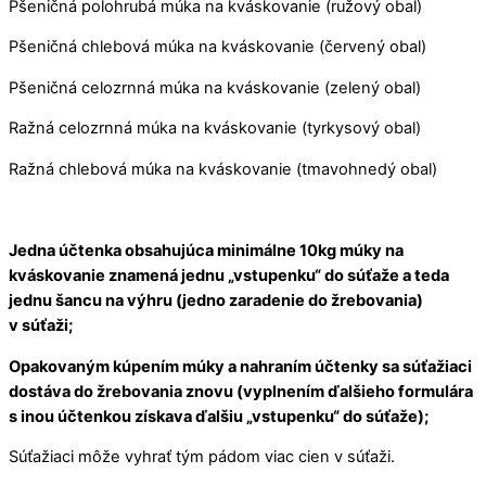
Pšeničná polohrubá múka na kváskovanie (ružový obal)
Pšeničná chlebová múka na kváskovanie (červený obal)
Pšeničná celozrnná múka na kváskovanie (zelený obal)
Ražná celozrnná múka na kváskovanie (tyrkysový obal)
Ražná chlebová múka na kváskovanie (tmavohnedý obal)
Jedna účtenka obsahujúca minimálne 10kg múky na
kváskovanie znamená jednu „vstupenku“ do súťaže a teda
jednu šancu na výhru (jedno zaradenie do žrebovania)
v súťaži;
Opakovaným kúpením múky a nahraním účtenky sa súťažiaci
dostáva do žrebovania znovu (vyplnením ďalšieho formulára
s inou účtenkou získava ďalšiu „vstupenku“ do súťaže);
Súťažiaci môže vyhrať tým pádom viac cien v súťaži.