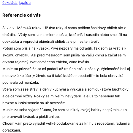
špalda
čokoláda
Referencie od vás
Silvia v.: Mám 40 rokov. Už dva roky si sama pečiem špaldový chlieb ale z
droždia. Vždy som sa nesmierne tešila, keď prišili susedia alebo sme išli na
opekačku a vopred si objednali chlieb „ale prines ten tvoj“.
Potom som prišla na kvások. Prvé nezdary ma odradili. Tak som sa vrátila k
svojmu chlebíku. Asi pred mesiacom som prišla na vašu knihu a začal sa mi
otvárať tajomný svet domáceho chleba, vône kvásku.
Musím sa priznať, že sa mi podaril až tretí chlebík z ošatky. Výnimočné boli aj
moravské koláče „v živote sa ti také koláče nepodarili“- to bola obrovská
pochvala od manžela.
Včera som zase strávila deň v kuchyni a vyskúšala som dukátové buchtičky
a celozrnné rožky. Rožky sa mi veľmi nevydarili, ale už to neberiem tak
hrozne a kváskovania sa už nevzdám.
Musím za seba vyjadriť ľútosť, že som sa nikdy svojej babky nespýtala, ako
pripravovali kvások a piekli chlieb.
Chcem vám preto vyjadriť veľké poďakovanie za knihu s receptami, radami a
obrázkami.