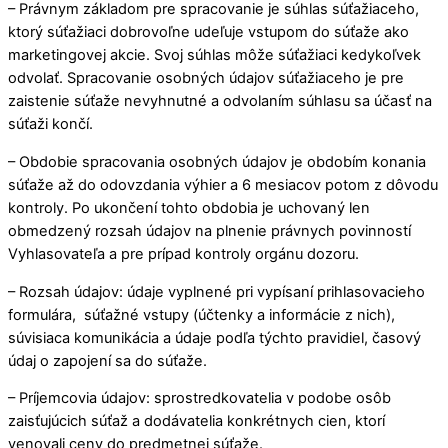
– Právnym základom pre spracovanie je súhlas súťažiaceho,
ktorý súťažiaci dobrovoľne udeľuje vstupom do súťaže ako
marketingovej akcie. Svoj súhlas môže súťažiaci kedykoľvek
odvolať. Spracovanie osobných údajov súťažiaceho je pre
zaistenie súťaže nevyhnutné a odvolaním súhlasu sa účasť na
súťaži končí.
– Obdobie spracovania osobných údajov je obdobím konania
súťaže až do odovzdania výhier a 6 mesiacov potom z dôvodu
kontroly. Po ukončení tohto obdobia je uchovaný len
obmedzený rozsah údajov na plnenie právnych povinností
Vyhlasovateľa a pre prípad kontroly orgánu dozoru.
– Rozsah údajov: údaje vyplnené pri vypísaní prihlasovacieho
formulára, súťažné vstupy (účtenky a informácie z nich),
súvisiaca komunikácia a údaje podľa týchto pravidiel, časový
údaj o zapojení sa do súťaže.
– Príjemcovia údajov: sprostredkovatelia v podobe osôb
zaisťujúcich súťaž a dodávatelia konkrétnych cien, ktorí
venovali ceny do predmetnej súťaže.