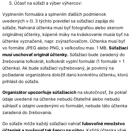
Účasť na súťaži a výber výhercov:
Vyplnením formulára a splnením ďalších podmienok
uvedených v čl. 3 týchto pravidiel sa súťažiaci zapája do
súťaže. Nahraná účtenka musí byť fotografiou alebo skenom
originálnej účtenky, kúpené múky na kváskovanie musia byť na
účtenke vyznačené, napr. zvýrazňovačom. Účtenka musí byť
vo formáte JPEG alebo PNG, s veľkosťou max. 1 MB.
Súťažiaci
musí uschovať originál účtenky.
Súťažiaci bude zaradený do
žrebovania toľkokrát, koľkokrát vyplní formulár (1 formulár = 1
účtenka). Ak bude súťažiaci vyžrebovaný, je povinný na
požiadanie organizátora doložiť danú konkrétnu účtenku, ktorú
prihlásil do súťaže.
Organizátor upozorňuje súťažiacich
na skutočnosť, že pokiaľ
údaje uvedené na účtenke nebudú čitateľné alebo nebudú
súhlasiť s údajmi uvedenými vo formulári, nebude táto účtenka
zaradená do žrebovania.
Do súťaže môže každý súťažiaci nahrať
ľubovoľné množstvo
účteniek a zvyšovať tak šancu na výhru.
Každá účtenka však