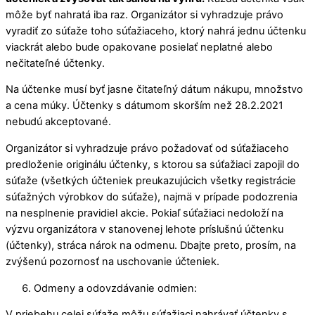
môže byť nahratá iba raz. Organizátor si vyhradzuje právo
vyradiť zo súťaže toho súťažiaceho, ktorý nahrá jednu účtenku
viackrát alebo bude opakovane posielať neplatné alebo
nečitateľné účtenky.
Na účtenke musí byť jasne čitateľný dátum nákupu, množstvo
a cena múky. Účtenky s dátumom skorším než 28.2.2021
nebudú akceptované.
Organizátor si vyhradzuje právo požadovať od súťažiaceho
predloženie originálu účtenky, s ktorou sa súťažiaci zapojil do
súťaže (všetkých účteniek preukazujúcich všetky registrácie
súťažných výrobkov do súťaže), najmä v prípade podozrenia
na nesplnenie pravidiel akcie. Pokiaľ súťažiaci nedoloží na
výzvu organizátora v stanovenej lehote príslušnú účtenku
(účtenky), stráca nárok na odmenu. Dbajte preto, prosím, na
zvýšenú pozornosť na uschovanie účteniek.
Odmeny a odovzdávanie odmien:
V priebehu celej súťaže môžu súťažiaci nahrávať účtenky s