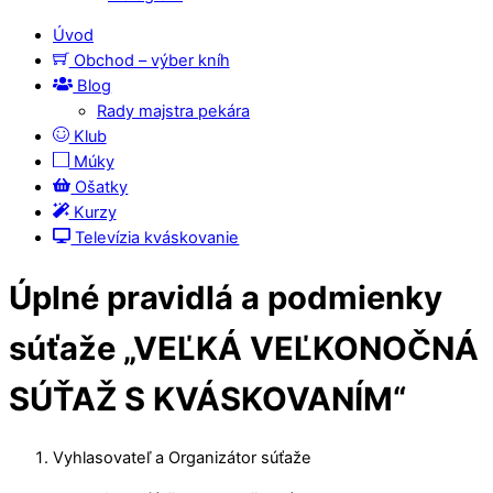
Úvod
Obchod – výber kníh
Blog
Rady majstra pekára
Klub
Múky
Ošatky
Kurzy
Televízia kváskovanie
Úplné pravidlá a podmienky
súťaže „VEĽKÁ VEĽKONOČNÁ
SÚŤAŽ S KVÁSKOVANÍM“
Vyhlasovateľ a Organizátor súťaže