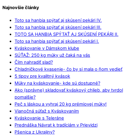
Najnovšie články
Toto sa hanbia spýtať aj skúsení pekári IV.
Toto sa hanbia spýtať aj skúsení pekári III.
TOTO SA HANBIA SPÝTAŤ AJ SKÚSENÍ PEKÁRI II.
Toto sa hanbia spýtať aj skúsení pekári I.
Kváskovanie v Dámskom klube
SÚŤAŽ: 250 kg múky už čaká na vás
Čím nahradiť slad?
Chladničkové kvasenie- čo by si mala o ňom vedieť
5 tipov pre kvalitný kvások
Múky na kváskovanie- kde sú dostupné?
Ako (správne) skladovať kváskový chlieb, aby tvrdol
pomalšie?
Peč s láskou a vyhraj 20 kg prémiovej múky!
Vianočná súťaž s Kváskovaním
Kváskovanie s Teleráne
Prednáška Návrat k tradíciám v Prievidzi
Pšenica z Ukrajiny?