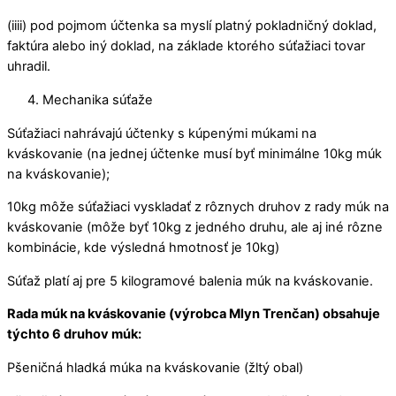
(iiii) pod pojmom účtenka sa myslí platný pokladničný doklad,
faktúra alebo iný doklad, na základe ktorého súťažiaci tovar
uhradil.
Mechanika súťaže
Súťažiaci nahrávajú účtenky s kúpenými múkami na
kváskovanie (na jednej účtenke musí byť minimálne 10kg múk
na kváskovanie);
10kg môže súťažiaci vyskladať z rôznych druhov z rady múk na
kváskovanie (môže byť 10kg z jedného druhu, ale aj iné rôzne
kombinácie, kde výsledná hmotnosť je 10kg)
Súťaž platí aj pre 5 kilogramové balenia múk na kváskovanie.
Rada múk na kváskovanie (výrobca Mlyn Trenčan) obsahuje
týchto 6 druhov múk:
Pšeničná hladká múka na kváskovanie (žltý obal)