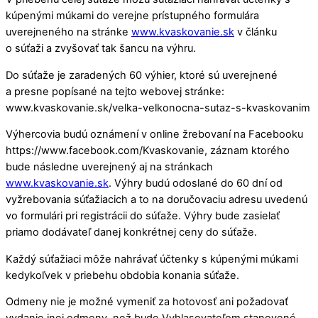
kúpenými múkami do verejne prístupného formulára
uverejneného na stránke
www.kvaskovanie.sk
v článku
o súťaži a zvyšovať tak šancu na výhru.
Do súťaže je zaradených 60 výhier, ktoré sú uverejnené
a presne popísané na tejto webovej stránke:
www.kvaskovanie.sk/velka-velkonocna-sutaz-s-kvaskovanim
Výhercovia budú oznámení v online žrebovaní na Facebooku
https://www.facebook.com/Kvaskovanie, záznam ktorého
bude následne uverejnený aj na stránkach
www.kvaskovanie.sk
. Výhry budú odoslané do 60 dní od
vyžrebovania súťažiacich a to na doručovaciu adresu uvedenú
vo formulári pri registrácii do súťaže. Výhry bude zasielať
priamo dodávateľ danej konkrétnej ceny do súťaže.
Každý súťažiaci môže nahrávať účtenky s kúpenými múkami
kedykoľvek v priebehu obdobia konania súťaže.
Odmeny nie je možné vymeniť za hotovosť ani požadovať