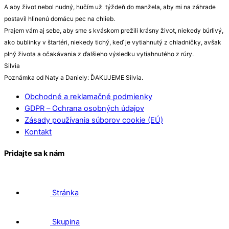
A aby život nebol nudný, hučím už týždeň do manžela, aby mi na záhrade
postavil hlinenú domácu pec na chlieb.
Prajem vám aj sebe, aby sme s kváskom prežili krásny život, niekedy búrlivý,
ako bublinky v štartéri, niekedy tichý, keď je vytiahnutý z chladničky, avšak
plný života a očakávania z ďalšieho výsledku vytiahnutého z rúry.
Silvia
Poznámka od Naty a Daniely: ĎAKUJEME Silvia.
Obchodné a reklamačné podmienky
GDPR – Ochrana osobných údajov
Zásady používania súborov cookie (EÚ)
Kontakt
Pridajte sa k nám
Stránka
Skupina