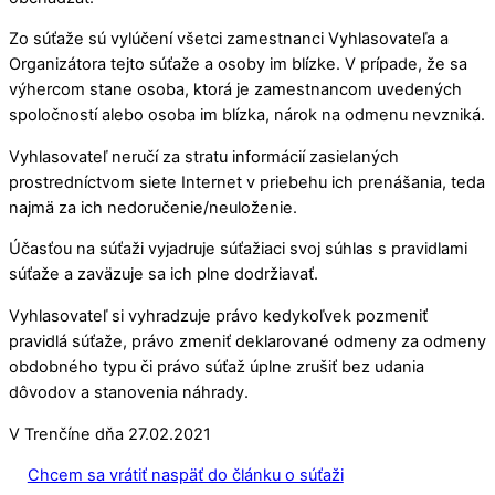
Zo súťaže sú vylúčení všetci zamestnanci Vyhlasovateľa a
Organizátora tejto súťaže a osoby im blízke. V prípade, že sa
výhercom stane osoba, ktorá je zamestnancom uvedených
spoločností alebo osoba im blízka, nárok na odmenu nevzniká.
Vyhlasovateľ neručí za stratu informácií zasielaných
prostredníctvom siete Internet v priebehu ich prenášania, teda
najmä za ich nedoručenie/neuloženie.
Účasťou na súťaži vyjadruje súťažiaci svoj súhlas s pravidlami
súťaže a zaväzuje sa ich plne dodržiavať.
Vyhlasovateľ si vyhradzuje právo kedykoľvek pozmeniť
pravidlá súťaže, právo zmeniť deklarované odmeny za odmeny
obdobného typu či právo súťaž úplne zrušiť bez udania
dôvodov a stanovenia náhrady.
V Trenčíne dňa 27.02.2021
Chcem sa vrátiť naspäť do článku o súťaži