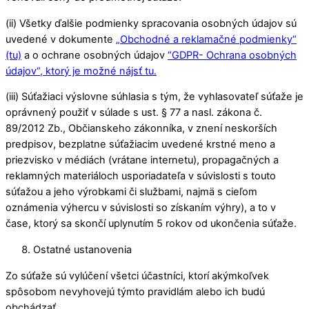
(ii) Všetky ďalšie podmienky spracovania osobných údajov sú
uvedené v dokumente
„Obchodné a reklamačné podmienky“
(tu)
a o ochrane osobných údajov
“GDPR- Ochrana osobných
údajov“, ktorý je možné nájsť tu.
(iii) Súťažiaci výslovne súhlasia s tým, že vyhlasovateľ súťaže je
oprávnený použiť v súlade s ust. § 77 a nasl. zákona č.
89/2012 Zb., Občianskeho zákonníka, v znení neskorších
predpisov, bezplatne súťažiacim uvedené krstné meno a
priezvisko v médiách (vrátane internetu), propagačných a
reklamných materiáloch usporiadateľa v súvislosti s touto
súťažou a jeho výrobkami či službami, najmä s cieľom
oznámenia výhercu v súvislosti so získaním výhry), a to v
čase, ktorý sa skončí uplynutím 5 rokov od ukončenia súťaže.
Ostatné ustanovenia
Zo súťaže sú vylúčení všetci účastníci, ktorí akýmkoľvek
spôsobom nevyhovejú týmto pravidlám alebo ich budú
obchádzať.