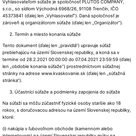
Vyhlasovateľom súťaže je spoločnosť PLUTOS COMPANY,
s.r.o., so sídlom Východná 6968/26, 91108 Trenčín, IČO
45373841 (ďalej len „Vyhlasovateľ“). Daná spoločnosť je
zároveň aj organizátorom súťaže (ďalej len „Organizátor“).
Termín a miesto konania súťaže
Tento dokument (ďalej len „pravidlá“) upravuje súťaž
prebiehajúcu na území Slovenskej republiky, a koná sa v
termíne od 28.2.2021 00:00:00 do 07.04.2021 23:59:59 (ďalej
len „obdobie konania súťaže“) prostredníctvom súťažnej
stránky na adrese www.kvaskovanie.sk (ďalej len „súťažná
stránka“).
Účastníci súťaže a podmienky zapojenia do súťaže
Na súťaži sa môžu zúčastniť fyzické osoby staršie ako 18
rokov, s doručovacou adresou na území Slovenskej republiky,
ktoré:
(i) nakúpia v ľubovoľnom obchode (kamennom alebo
internetovom) na území Slovenskej republiky múky na