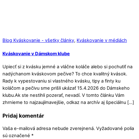
Blog Kváskovanie - všetky články
,
Kváskovanie v médiách
Kváskovanie v Dámskom klube
Upiecť si z kvásku jemné a vláčne koláče alebo si pochutiť na
nadýchanom kváskovom pečive? To chce kvalitný kvások.
Rady k vypestovaniu si vlastného kvásku, tipy a finty ku
koláčom a pečivu sme prišli ukázať 15.4.2026 do Dámskeho
klubu.Ak ste nestihli pozerať, nevadí. V tomto článku Vám
zhrnieme to najzaujímavejšie, odkaz na archív aj špeciálnu […]
Pridaj komentár
Vaša e-mailová adresa nebude zverejnená.
Vyžadované polia
sú označené
*