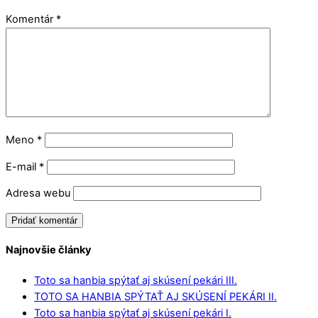
Komentár
*
Meno
*
E-mail
*
Adresa webu
Najnovšie články
Toto sa hanbia spýtať aj skúsení pekári III.
TOTO SA HANBIA SPÝTAŤ AJ SKÚSENÍ PEKÁRI II.
Toto sa hanbia spýtať aj skúsení pekári I.