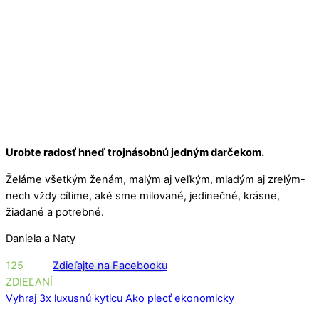
Urobte radosť hneď trojnásobnú jedným darčekom.
Želáme všetkým ženám, malým aj veľkým, mladým aj zrelým-
nech vždy cítime, aké sme milované, jedinečné, krásne,
žiadané a potrebné.
Daniela a Naty
125
Zdieľajte na Facebooku
ZDIEĽANÍ
Vyhraj 3x luxusnú kyticu
Ako piecť ekonomicky