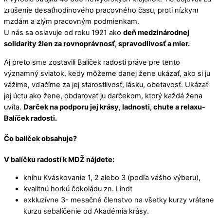
zrušenie desaťhodinového pracovného času, proti nízkym
mzdám a zlým pracovným podmienkam.
U nás sa oslavuje od roku 1921 ako
deň medzinárodnej
solidarity žien za rovnoprávnosť, spravodlivosť a mier.
Aj preto sme zostavili Balíček radosti práve pre tento
významný sviatok, kedy môžeme danej žene ukázať, ako si ju
vážime, vďačíme za jej starostlivosť, lásku, obetavosť. Ukázať
jej úctu ako žene, obdarovať ju darčekom, ktorý každá žena
uvíta.
Darček na podporu jej krásy, ladnosti, chute a relaxu-
Balíček radosti.
Čo balíček obsahuje?
V balíčku radosti k MDŽ nájdete:
knihu Kváskovanie 1, 2 alebo 3 (podľa vášho výberu),
kvalitnú horkú čokoládu zn. Lindt
exkluzívne 3- mesačné členstvo na všetky kurzy vrátane
kurzu sebalíčenie od Akadémia krásy.