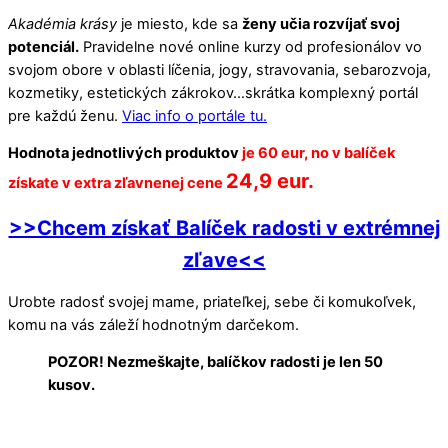
Akadémia krásy
je miesto, kde sa
ženy učia rozvíjať svoj
potenciál.
Pravidelne nové online kurzy od profesionálov vo
svojom obore v oblasti líčenia, jogy, stravovania, sebarozvoja,
kozmetiky, estetických zákrokov…skrátka komplexný portál
pre každú ženu.
Viac info o portále tu.
Hodnota jednotlivých produktov
je 60 eur, no v balíček
24,9 eur.
získate v extra zľavnenej cene
>>Chcem získať Balíček radosti v extrémnej
zľave<<
Urobte radosť svojej mame, priateľkej, sebe či komukoľvek,
komu na vás záleží hodnotným darčekom.
POZOR! Nezmeškajte, balíčkov radosti je len 50
kusov.