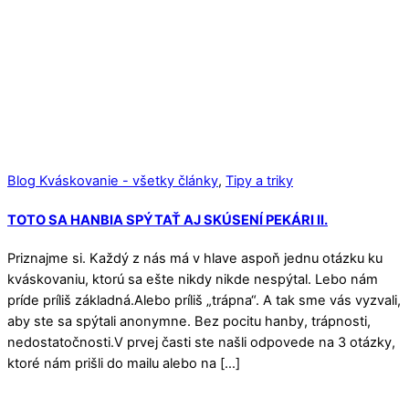
Blog Kváskovanie - všetky články
,
Tipy a triky
TOTO SA HANBIA SPÝTAŤ AJ SKÚSENÍ PEKÁRI II.
Priznajme si. Každý z nás má v hlave aspoň jednu otázku ku
kváskovaniu, ktorú sa ešte nikdy nikde nespýtal. Lebo nám
príde príliš základná.Alebo príliš „trápna“. A tak sme vás vyzvali,
aby ste sa spýtali anonymne. Bez pocitu hanby, trápnosti,
nedostatočnosti.V prvej časti ste našli odpovede na 3 otázky,
ktoré nám prišli do mailu alebo na […]