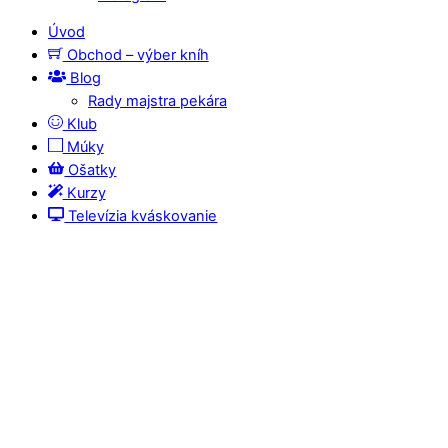
Úvod
Obchod – výber kníh
Blog
Rady majstra pekára
Klub
Múky
Ošatky
Kurzy
Televízia kváskovanie