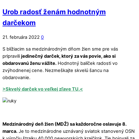
Urob radosť ženám hodnotným
darčekom
21. februára 2022
0
S blížiacim sa medzinárodným dňom žien sme pre vás
pripravili
jedinečný darček, ktorý za vás povie, ako si
obdarovanú ženu vážite.
Hodnotný balíček radosti vo
zvýhodnenej cene. Nezmeškajte skvelú šancu na
obdarovanie.
>Skvelý darček vo veľkej zľave TU.<
Medzinárodný deň žien (MDŽ) sa každoročne oslavuje 8.
marca.
Je to medzinárodne uznávaný sviatok stanovený OSN
k výročiu štrajku 40 000 newyorských krajčírok. Tie bojovali za