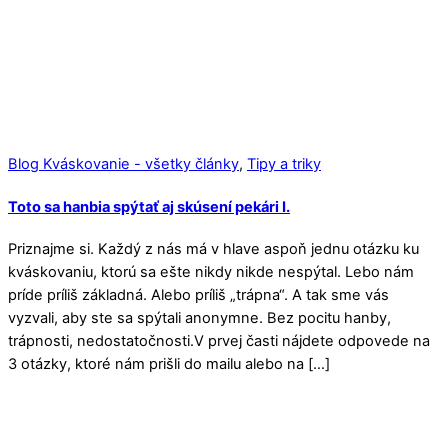
Blog Kváskovanie - všetky články
,
Tipy a triky
Toto sa hanbia spýtať aj skúsení pekári I.
Priznajme si. Každý z nás má v hlave aspoň jednu otázku ku
kváskovaniu, ktorú sa ešte nikdy nikde nespýtal. Lebo nám
príde príliš základná. Alebo príliš „trápna“. A tak sme vás
vyzvali, aby ste sa spýtali anonymne. Bez pocitu hanby,
trápnosti, nedostatočnosti.V prvej časti nájdete odpovede na
3 otázky, ktoré nám prišli do mailu alebo na […]