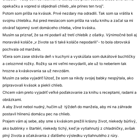
opekačku a vopred si objednali chlieb „ale prines ten tvoj“.
Potom som prišla na kvások. Prvé nezdary ma odradili. Tak som sa vrátila k
svojmu chlebíku. Asi pred mesiacom som prišla na vašu knihu a začal sa mi
otvárať tajomný svet domáceho chleba, vône kvásku.
Musím sa priznať, že sa mi podaril až tretí chlebík z ošatky. Výnimočné boli aj
moravské koláče „v živote sa ti také koláče nepodarili“- to bola obrovská
pochvala od manžela.
Včera som zase strávila deň v kuchyni a vyskúšala som dukátové buchtičky
a celozrnné rožky. Rožky sa mi veľmi nevydarili, ale už to neberiem tak
hrozne a kváskovania sa už nevzdám.
Musím za seba vyjadriť ľútosť, že som sa nikdy svojej babky nespýtala, ako
pripravovali kvások a piekli chlieb.
Chcem vám preto vyjadriť veľké poďakovanie za knihu s receptami, radami a
obrázkami.
A aby život nebol nudný, hučím už týždeň do manžela, aby mi na záhrade
postavil hlinenú domácu pec na chlieb.
Prajem vám aj sebe, aby sme s kváskom prežili krásny život, niekedy búrlivý,
ako bublinky v štartéri, niekedy tichý, keď je vytiahnutý z chladničky, avšak
plný života a očakávania z ďalšieho výsledku vytiahnutého z rúry.