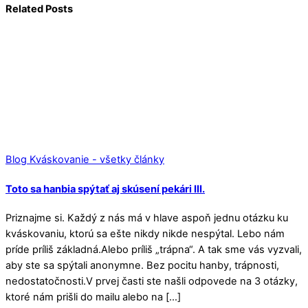
Related Posts
Blog Kváskovanie - všetky články
Toto sa hanbia spýtať aj skúsení pekári III.
Priznajme si. Každý z nás má v hlave aspoň jednu otázku ku
kváskovaniu, ktorú sa ešte nikdy nikde nespýtal. Lebo nám
príde príliš základná.Alebo príliš „trápna“. A tak sme vás vyzvali,
aby ste sa spýtali anonymne. Bez pocitu hanby, trápnosti,
nedostatočnosti.V prvej časti ste našli odpovede na 3 otázky,
ktoré nám prišli do mailu alebo na […]