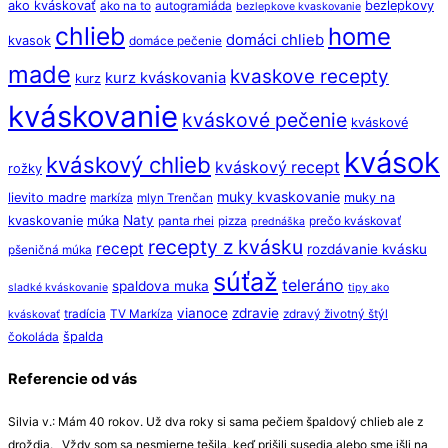
ako kváskovať
bezlepkovy
ako na to
autogramiáda
bezlepkove kvaskovanie
chlieb
home
domáci chlieb
kvasok
domáce pečenie
made
kvaskove recepty
kurz kváskovania
kurz
kváskovanie
kváskové pečenie
kváskové
kvások
kváskový chlieb
kváskový recept
rožky
muky kvaskovanie
lievito madre
muky na
markíza
mlyn Trenčan
Naty
kvaskovanie
múka
panta rhei
pizza
prečo kváskovať
prednáška
recepty z kvásku
recept
rozdávanie kvásku
pšeničná múka
súťaž
teleráno
spaldova muka
sladké kváskovanie
tipy ako
vianoce
zdravie
tradícia
TV Markíza
zdravý životný štýl
kváskovať
špalda
čokoláda
Referencie od vás
Silvia v.: Mám 40 rokov. Už dva roky si sama pečiem špaldový chlieb ale z
droždia. Vždy som sa nesmierne tešila, keď prišili susedia alebo sme išli na