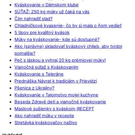
Kváskovanie v Dámskom klube
SÚŤAŽ: 250 kg múky už čaká na vás
Čím nahradiť slad?
Chladničkové kvasenie- čo by si mala o ňom vedieť
5 tipov pre kvalitný kvások
Múky na kváskovanie- kde sú dostupné?
Ako (správne) skladovať kváskový chlieb, aby tvrdol
pomalšie?
Peč s láskou a vyhraj 20 kg prémiovej múky!
Vianočná súťaž s Kváskovaním
Kváskovanie s Teleráne
Prednáška Návrat k tradíciám v Prievidzi
Pšenica z Ukrajiny?
Kváskovanie v Tajomstvo mojej kuchyne
Beseda Zdravé deti a vianočné kváskovanie
Maslové sušienky s kváskom-RECEPT
Ako nahradiť múku v recepte
Stretávka kváskovačov naživo