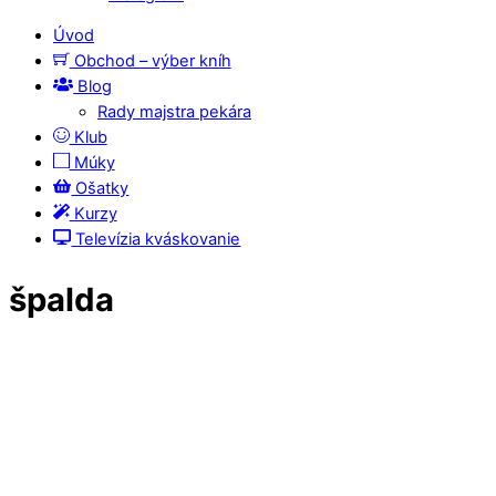
Úvod
Obchod – výber kníh
Blog
Rady majstra pekára
Klub
Múky
Ošatky
Kurzy
Televízia kváskovanie
špalda