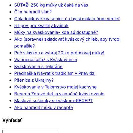
SÚŤAŽ: 250 kg múky už čaká na vás
Čím nahradiť slad?
Chladničkové kvasenie- čo by si mala o ňom vedieť
5 tipov pre kvalitný kvások
Múky na kváskovanie- kde sú dostupné?
Ako (správne) skladovať kváskový chlieb, aby tvrdol
pomalšie?
Peč s láskou a vyhraj 20 kg prémiovej múky!
Vianočná súťaž s Kváskovaním
Kváskovanie s Teleráne
Prednáška Návrat k tradíciám v Prievidzi
Pšenica z Ukrajiny?
Kváskovanie v Tajomstvo mojej kuchyne
Beseda Zdravé deti a vianočné kváskovanie
Maslové sušienky s kváskom-RECEPT
Ako nahradiť múku v recepte
Vyhľadať