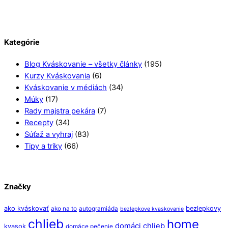
Kategórie
Blog Kváskovanie – všetky články
(195)
Kurzy Kváskovania
(6)
Kváskovanie v médiách
(34)
Múky
(17)
Rady majstra pekára
(7)
Recepty
(34)
Súťaž a vyhraj
(83)
Tipy a triky
(66)
Značky
ako kváskovať
bezlepkovy
ako na to
autogramiáda
bezlepkove kvaskovanie
chlieb
home
domáci chlieb
kvasok
domáce pečenie