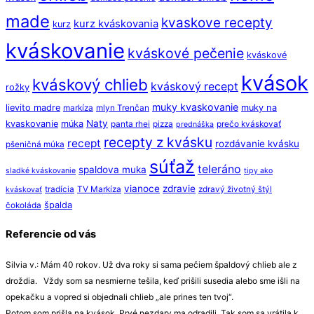
made
kvaskove recepty
kurz kváskovania
kurz
kváskovanie
kváskové pečenie
kváskové
kvások
kváskový chlieb
kváskový recept
rožky
muky kvaskovanie
lievito madre
muky na
markíza
mlyn Trenčan
Naty
kvaskovanie
múka
panta rhei
pizza
prečo kváskovať
prednáška
recepty z kvásku
recept
rozdávanie kvásku
pšeničná múka
súťaž
teleráno
spaldova muka
sladké kváskovanie
tipy ako
vianoce
zdravie
tradícia
TV Markíza
zdravý životný štýl
kváskovať
špalda
čokoláda
Referencie od vás
Silvia v.: Mám 40 rokov. Už dva roky si sama pečiem špaldový chlieb ale z
droždia. Vždy som sa nesmierne tešila, keď prišili susedia alebo sme išli na
opekačku a vopred si objednali chlieb „ale prines ten tvoj“.
Potom som prišla na kvások. Prvé nezdary ma odradili. Tak som sa vrátila k