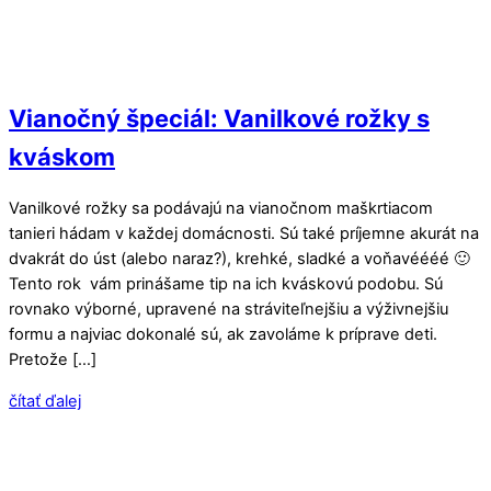
Vianočný špeciál: Vanilkové rožky s
kváskom
Vanilkové rožky sa podávajú na vianočnom maškrtiacom
tanieri hádam v každej domácnosti. Sú také príjemne akurát na
dvakrát do úst (alebo naraz?), krehké, sladké a voňavéééé 🙂
Tento rok vám prinášame tip na ich kváskovú podobu. Sú
rovnako výborné, upravené na stráviteľnejšiu a výživnejšiu
formu a najviac dokonalé sú, ak zavoláme k príprave deti.
Pretože […]
čítať ďalej