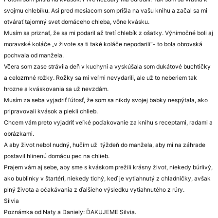
svojmu chlebíku. Asi pred mesiacom som prišla na vašu knihu a začal sa mi
otvárať tajomný svet domáceho chleba, vône kvásku.
Musím sa priznať, že sa mi podaril až tretí chlebík z ošatky. Výnimočné boli aj
moravské koláče „v živote sa ti také koláče nepodarili“- to bola obrovská
pochvala od manžela.
Včera som zase strávila deň v kuchyni a vyskúšala som dukátové buchtičky
a celozrnné rožky. Rožky sa mi veľmi nevydarili, ale už to neberiem tak
hrozne a kváskovania sa už nevzdám.
Musím za seba vyjadriť ľútosť, že som sa nikdy svojej babky nespýtala, ako
pripravovali kvások a piekli chlieb.
Chcem vám preto vyjadriť veľké poďakovanie za knihu s receptami, radami a
obrázkami.
A aby život nebol nudný, hučím už týždeň do manžela, aby mi na záhrade
postavil hlinenú domácu pec na chlieb.
Prajem vám aj sebe, aby sme s kváskom prežili krásny život, niekedy búrlivý,
ako bublinky v štartéri, niekedy tichý, keď je vytiahnutý z chladničky, avšak
plný života a očakávania z ďalšieho výsledku vytiahnutého z rúry.
Silvia
Poznámka od Naty a Daniely: ĎAKUJEME Silvia.