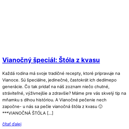
Vianočný špeciál: Štóla z kvasu
Každá rodina má svoje tradičné recepty, ktoré pripravuje na
Vianoce. Sú špeciálne, jedinečné, častokrát ich dedímepo
generácie. Čo tak pridať na náš zoznam niečo chutné,
stráviteľné, výživnejšie a zdravšie? Máme pre vás skvelý tip na
mňamku s dlhou históriou. A Vianočné pečenie nech
započne- u nás sa pečie vianočná štóla z kvasu 🙂
***VIANOČNÁ ŠTÓLA […]
čítať ďalej