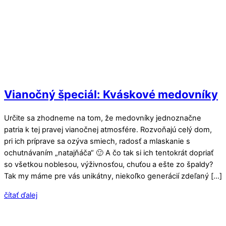
Vianočný špeciál: Kváskové medovníky
Určite sa zhodneme na tom, že medovníky jednoznačne
patria k tej pravej vianočnej atmosfére. Rozvoňajú celý dom,
pri ich príprave sa ozýva smiech, radosť a mlaskanie s
ochutnávaním „natajňáča“ 🙂 A čo tak si ich tentokrát dopriať
so všetkou noblesou, výživnosťou, chuťou a ešte zo špaldy?
Tak my máme pre vás unikátny, niekoľko generácií zdeľaný […]
čítať ďalej