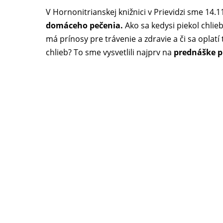
V Hornonitrianskej knižnici v Prievidzi sme 14.1
domáceho pečenia.
Ako sa kedysi piekol chli
má prínosy pre trávenie a zdravie a či sa opl
chlieb? To sme vysvetlili najprv na
prednáške pr