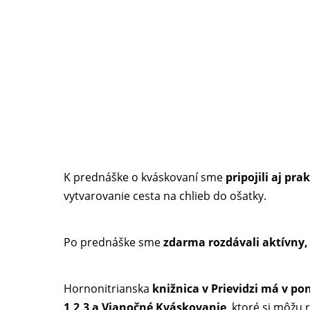
K prednáške o kváskovaní sme
pripojili aj pr
vytvarovanie cesta na chlieb do ošatky.
Po prednáške sme
zdarma rozdávali aktívny, 
Hornonitrianska
knižnica v Prievidzi má v p
1,2,3 a Vianočné Kváskovanie
, ktoré si môžu r