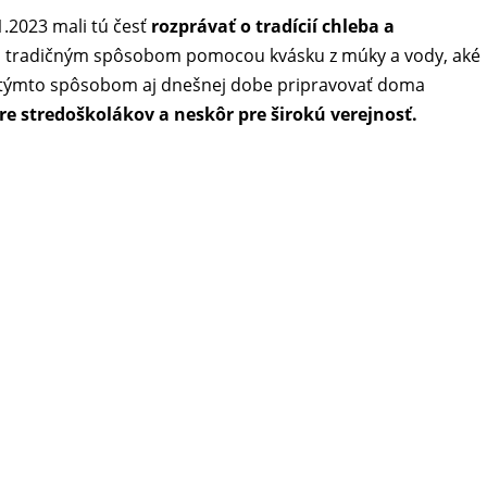
1.2023 mali tú česť
rozprávať o tradícií chleba a
eb tradičným spôsobom pomocou kvásku z múky a vody, aké
atí týmto spôsobom aj dnešnej dobe pripravovať doma
e stredoškolákov a neskôr pre širokú verejnosť.