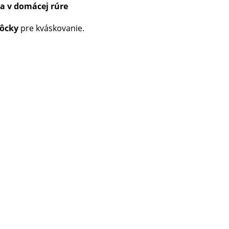
a v domácej rúre
ôcky
pre kváskovanie.