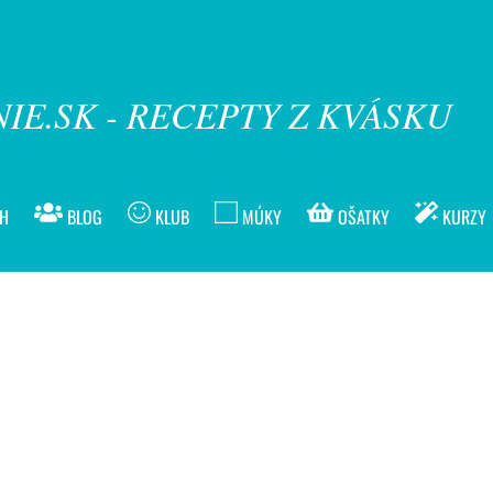
IE.SK - RECEPTY Z KVÁSKU
ÍH
BLOG
KLUB
MÚKY
OŠATKY
KURZY