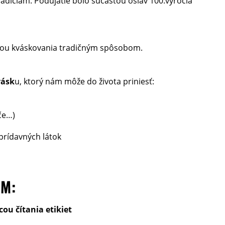
radíciám. Podujatie bolo súčasťou osláv 100.výročia
émou kváskovania tradičným spôsobom.
vásk
u, ktorý nám môže do života priniesť:
če…)
 prídavných látok
AM:
ou čítania etikiet