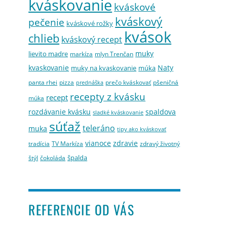
kváskovanie
kváskové
kváskový
pečenie
kváskové rožky
kvások
chlieb
kváskový recept
muky
lievito madre
markíza
mlyn Trenčan
kvaskovanie
Naty
muky na kvaskovanie
múka
panta rhei
pizza
prečo kváskovať
pšeničná
prednáška
recepty z kvásku
recept
múka
rozdávanie kvásku
spaldova
sladké kváskovanie
súťaž
teleráno
muka
tipy ako kváskovať
vianoce
zdravie
tradícia
TV Markíza
zdravý životný
špalda
štýl
čokoláda
REFERENCIE OD VÁS