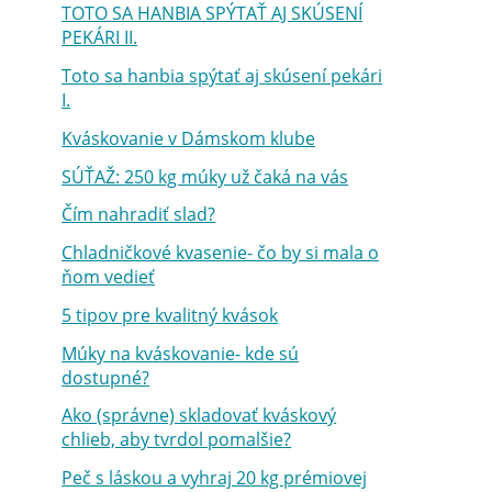
TOTO SA HANBIA SPÝTAŤ AJ SKÚSENÍ
PEKÁRI II.
Toto sa hanbia spýtať aj skúsení pekári
I.
Kváskovanie v Dámskom klube
SÚŤAŽ: 250 kg múky už čaká na vás
Čím nahradiť slad?
Chladničkové kvasenie- čo by si mala o
ňom vedieť
5 tipov pre kvalitný kvások
Múky na kváskovanie- kde sú
dostupné?
Ako (správne) skladovať kváskový
chlieb, aby tvrdol pomalšie?
Peč s láskou a vyhraj 20 kg prémiovej