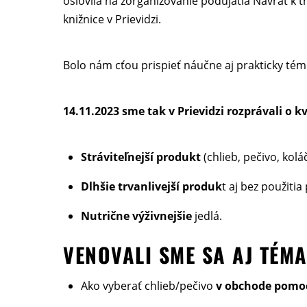
oslovila na zorganizovanie podujatia Návrat k t
knižnice v Prievidzi.
Bolo nám cťou prispieť náučne aj prakticky t
14.11.2023 sme tak v Prievidzi rozprávali o k
Stráviteľnejší produkt
(chlieb, pečivo, kolá
Dlhšie trvanlivejší produk
t aj bez použitia
Nutrične výživnejšie
jedlá.
VENOVALI SME SA AJ TÉM
Ako vyberať chlieb/pečivo
v obchode pomoc