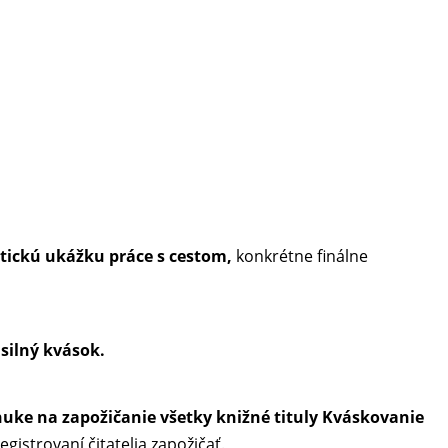
aktickú ukážku práce s cestom,
konkrétne finálne
silný kvások.
onuke na zapožičanie všetky knižné
tituly Kváskovanie
egistrovaní čitatelia zapožičať.