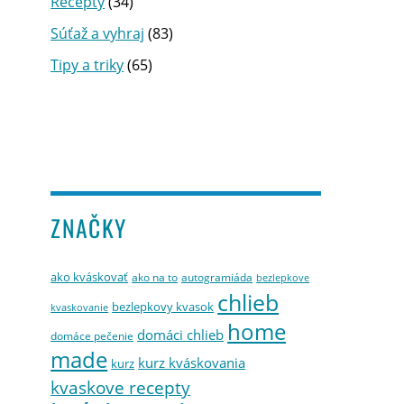
Recepty
(34)
Súťaž a vyhraj
(83)
Tipy a triky
(65)
ZNAČKY
ako kváskovať
ako na to
autogramiáda
bezlepkove
chlieb
bezlepkovy kvasok
kvaskovanie
home
domáci chlieb
domáce pečenie
made
kurz kváskovania
kurz
kvaskove recepty