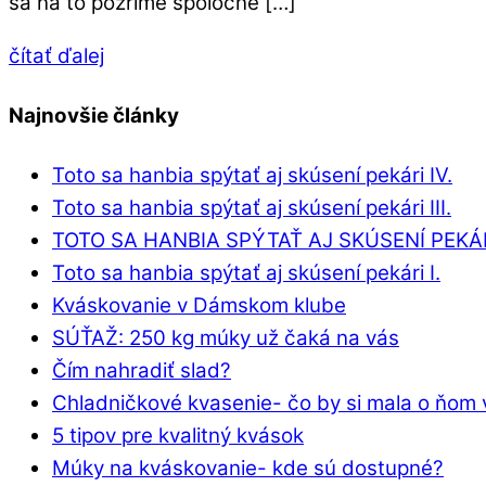
sa na to pozrime spoločne […]
čítať ďalej
Najnovšie články
Toto sa hanbia spýtať aj skúsení pekári IV.
Toto sa hanbia spýtať aj skúsení pekári III.
TOTO SA HANBIA SPÝTAŤ AJ SKÚSENÍ PEKÁRI
Toto sa hanbia spýtať aj skúsení pekári I.
Kváskovanie v Dámskom klube
SÚŤAŽ: 250 kg múky už čaká na vás
Čím nahradiť slad?
Chladničkové kvasenie- čo by si mala o ňom 
5 tipov pre kvalitný kvások
Múky na kváskovanie- kde sú dostupné?