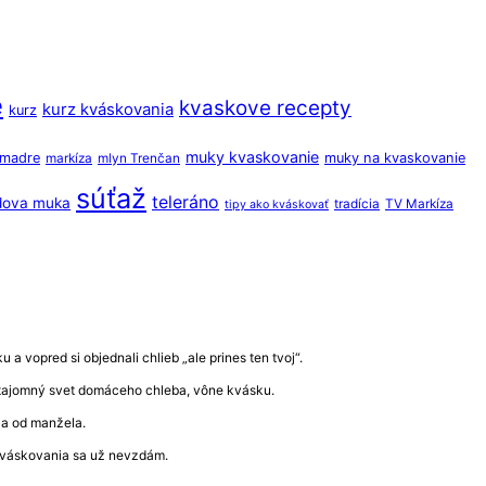
e
kvaskove recepty
kurz kváskovania
kurz
muky kvaskovanie
o madre
muky na kvaskovanie
markíza
mlyn Trenčan
súťaž
teleráno
dova muka
tradícia
TV Markíza
tipy ako kváskovať
a vopred si objednali chlieb „ale prines ten tvoj“.
ať tajomný svet domáceho chleba, vône kvásku.
ala od manžela.
 kváskovania sa už nevzdám.