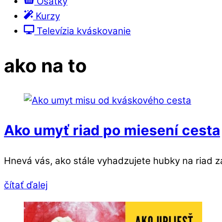
Ošatky
Kurzy
Televízia kváskovanie
ako na to
Ako umyť riad po miesení cesta
Hnevá vás, ako stále vyhadzujete hubky na riad za
čítať ďalej