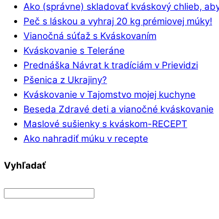
Ako (správne) skladovať kváskový chlieb, aby
Peč s láskou a vyhraj 20 kg prémiovej múky!
Vianočná súťaž s Kváskovaním
Kváskovanie s Teleráne
Prednáška Návrat k tradíciám v Prievidzi
Pšenica z Ukrajiny?
Kváskovanie v Tajomstvo mojej kuchyne
Beseda Zdravé deti a vianočné kváskovanie
Maslové sušienky s kváskom-RECEPT
Ako nahradiť múku v recepte
Vyhľadať