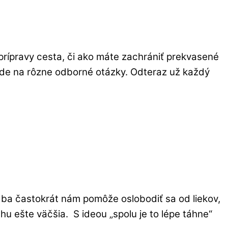
prípravy cesta, či ako máte zachrániť prekvasené
vede na rôzne odborné otázky. Odteraz už každý
, ba častokrát nám pomôže oslobodiť sa od liekov,
u ešte väčšia. S ideou „spolu je to lépe táhne“