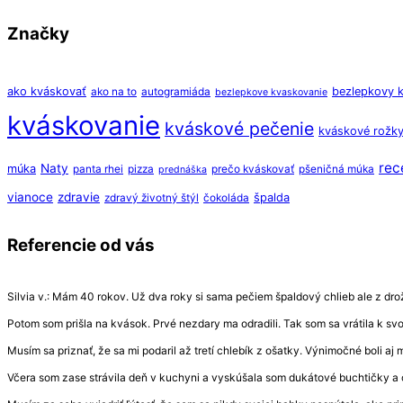
Značky
ako kváskovať
bezlepkovy 
ako na to
autogramiáda
bezlepkove kvaskovanie
kváskovanie
kváskové pečenie
kváskové rožk
rec
Naty
múka
panta rhei
pizza
prečo kváskovať
pšeničná múka
prednáška
vianoce
zdravie
špalda
zdravý životný štýl
čokoláda
Referencie od vás
Silvia v.: Mám 40 rokov. Už dva roky si sama pečiem špaldový chlieb ale z drožd
Potom som prišla na kvások. Prvé nezdary ma odradili. Tak som sa vrátila k s
Musím sa priznať, že sa mi podaril až tretí chlebík z ošatky. Výnimočné boli aj
Včera som zase strávila deň v kuchyni a vyskúšala som dukátové buchtičky a 