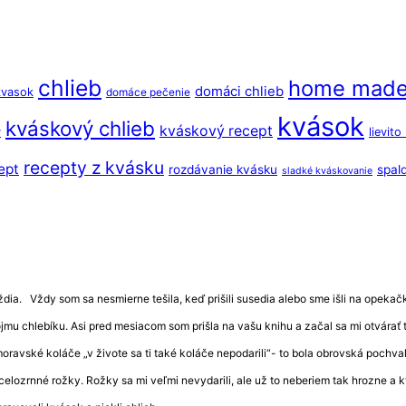
chlieb
home mad
domáci chlieb
kvasok
domáce pečenie
kvások
kváskový chlieb
kváskový recept
y
lievit
recepty z kvásku
ept
rozdávanie kvásku
spal
sladké kváskovanie
ia. Vždy som sa nesmierne tešila, keď prišili susedia alebo sme išli na opekačku 
vojmu chlebíku. Asi pred mesiacom som prišla na vašu knihu a začal sa mi otvár
 moravské koláče „v živote sa ti také koláče nepodarili“- to bola obrovská pochv
celozrnné rožky. Rožky sa mi veľmi nevydarili, ale už to neberiem tak hrozne a