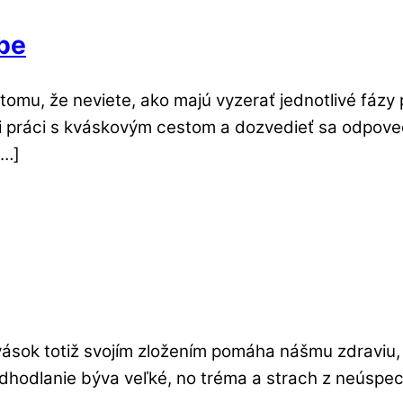
be
omu, že neviete, ako majú vyzerať jednotlivé fázy 
 pri práci s kváskovým cestom a dozvedieť sa odpo
[…]
 Kvások totiž svojím zložením pomáha nášmu zdraviu
dhodlanie býva veľké, no tréma a strach z neúspech