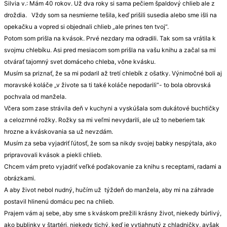
Silvia v.: Mám 40 rokov. Už dva roky si sama pečiem špaldový chlieb ale z
droždia. Vždy som sa nesmierne tešila, keď prišili susedia alebo sme išli na
opekačku a vopred si objednali chlieb „ale prines ten tvoj“.
Potom som prišla na kvások. Prvé nezdary ma odradili. Tak som sa vrátila k
svojmu chlebíku. Asi pred mesiacom som prišla na vašu knihu a začal sa mi
otvárať tajomný svet domáceho chleba, vône kvásku.
Musím sa priznať, že sa mi podaril až tretí chlebík z ošatky. Výnimočné boli aj
moravské koláče „v živote sa ti také koláče nepodarili“- to bola obrovská
pochvala od manžela.
Včera som zase strávila deň v kuchyni a vyskúšala som dukátové buchtičky
a celozrnné rožky. Rožky sa mi veľmi nevydarili, ale už to neberiem tak
hrozne a kváskovania sa už nevzdám.
Musím za seba vyjadriť ľútosť, že som sa nikdy svojej babky nespýtala, ako
pripravovali kvások a piekli chlieb.
Chcem vám preto vyjadriť veľké poďakovanie za knihu s receptami, radami a
obrázkami.
A aby život nebol nudný, hučím už týždeň do manžela, aby mi na záhrade
postavil hlinenú domácu pec na chlieb.
Prajem vám aj sebe, aby sme s kváskom prežili krásny život, niekedy búrlivý,
ako bublinky v štartéri, niekedy tichý, keď je vytiahnutý z chladničky, avšak