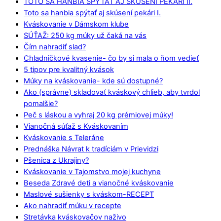
TOTO SA HANBIA SPÝTAŤ AJ SKÚSENÍ PEKÁRI II.
Toto sa hanbia spýtať aj skúsení pekári I.
Kváskovanie v Dámskom klube
SÚŤAŽ: 250 kg múky už čaká na vás
Čím nahradiť slad?
Chladničkové kvasenie- čo by si mala o ňom vedieť
5 tipov pre kvalitný kvások
Múky na kváskovanie- kde sú dostupné?
Ako (správne) skladovať kváskový chlieb, aby tvrdol
pomalšie?
Peč s láskou a vyhraj 20 kg prémiovej múky!
Vianočná súťaž s Kváskovaním
Kváskovanie s Teleráne
Prednáška Návrat k tradíciám v Prievidzi
Pšenica z Ukrajiny?
Kváskovanie v Tajomstvo mojej kuchyne
Beseda Zdravé deti a vianočné kváskovanie
Maslové sušienky s kváskom-RECEPT
Ako nahradiť múku v recepte
Stretávka kváskovačov naživo