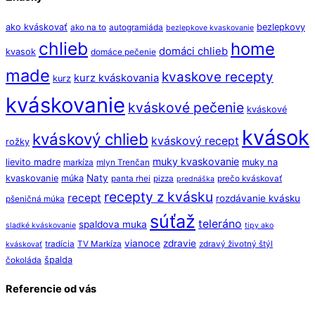
ako kváskovať
bezlepkovy
ako na to
autogramiáda
bezlepkove kvaskovanie
chlieb
home
domáci chlieb
kvasok
domáce pečenie
made
kvaskove recepty
kurz kváskovania
kurz
kváskovanie
kváskové pečenie
kváskové
kvások
kváskový chlieb
kváskový recept
rožky
muky kvaskovanie
lievito madre
muky na
markíza
mlyn Trenčan
Naty
kvaskovanie
múka
panta rhei
pizza
prečo kváskovať
prednáška
recepty z kvásku
recept
rozdávanie kvásku
pšeničná múka
súťaž
teleráno
spaldova muka
sladké kváskovanie
tipy ako
vianoce
zdravie
tradícia
TV Markíza
zdravý životný štýl
kváskovať
špalda
čokoláda
Referencie od vás