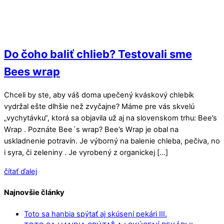
Do čoho baliť chlieb? Testovali sme
Bees wrap
Chceli by ste, aby váš doma upečený kváskový chlebík
vydržal ešte dlhšie než zvyčajne? Máme pre vás skvelú
„vychytávku“, ktorá sa objavila už aj na slovenskom trhu: Bee’s
Wrap . Poznáte Bee´s wrap? Bee’s Wrap je obal na
uskladnenie potravín. Je výborný na balenie chleba, pečiva, no
i syra, či zeleniny . Je vyrobený z organickej […]
čítať ďalej
Najnovšie články
Toto sa hanbia spýtať aj skúsení pekári III.