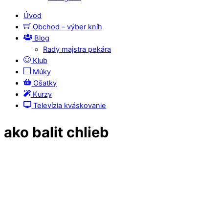
Úvod
Obchod – výber kníh
Blog
Rady majstra pekára
Klub
Múky
Ošatky
Kurzy
Televízia kváskovanie
ako balit chlieb