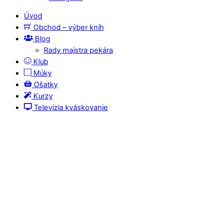
Úvod
Obchod – výber kníh
Blog
Rady majstra pekára
Klub
Múky
Ošatky
Kurzy
Televízia kváskovanie