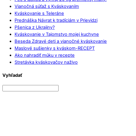
Vianočná súťaž s Kváskovaním
Kváskovanie s Teleráne
Prednáška Návrat k tradíciám v Prievidzi
Pšenica z Ukrajiny?
Kváskovanie v Tajomstvo mojej kuchyne
Beseda Zdravé deti a vianočné kváskovanie
Maslové sušienky s kváskom-RECEPT
Ako nahradiť múku v recepte
Stretávka kváskovačov naživo
Vyhľadať