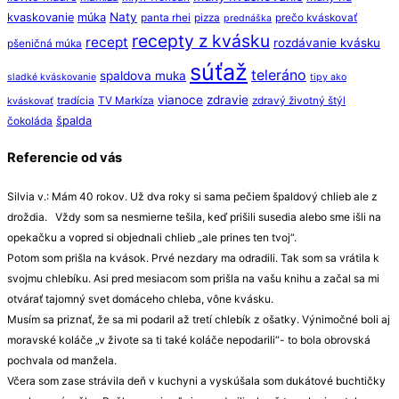
Naty
kvaskovanie
múka
panta rhei
pizza
prečo kváskovať
prednáška
recepty z kvásku
recept
rozdávanie kvásku
pšeničná múka
súťaž
teleráno
spaldova muka
sladké kváskovanie
tipy ako
vianoce
zdravie
tradícia
TV Markíza
zdravý životný štýl
kváskovať
špalda
čokoláda
Referencie od vás
Silvia v.: Mám 40 rokov. Už dva roky si sama pečiem špaldový chlieb ale z
droždia. Vždy som sa nesmierne tešila, keď prišili susedia alebo sme išli na
opekačku a vopred si objednali chlieb „ale prines ten tvoj“.
Potom som prišla na kvások. Prvé nezdary ma odradili. Tak som sa vrátila k
svojmu chlebíku. Asi pred mesiacom som prišla na vašu knihu a začal sa mi
otvárať tajomný svet domáceho chleba, vône kvásku.
Musím sa priznať, že sa mi podaril až tretí chlebík z ošatky. Výnimočné boli aj
moravské koláče „v živote sa ti také koláče nepodarili“- to bola obrovská
pochvala od manžela.
Včera som zase strávila deň v kuchyni a vyskúšala som dukátové buchtičky