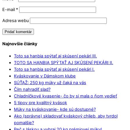
E-mail
*
Adresa webu
Najnovšie články
Toto sa hanbia spýtať aj skúsení pekári III.
TOTO SA HANBIA SPÝTAŤ AJ SKÚSENÍ PEKÁRI II.
Toto sa hanbia spýtať aj skúsení pekári I.
Kváskovanie v Dámskom klube
SÚŤAŽ: 250 kg múky už čaká na vás
Čím nahradiť slad?
Chladničkové kvasenie- čo by si mala o ňom vedieť
5 tipov pre kvalitný kvások
Múky na kváskovanie- kde sú dostupné?
Ako (správne) skladovať kváskový chlieb, aby tvrdol
pomalšie?
Peč s láskou a vyhraj 20 kg prémiovej múky!