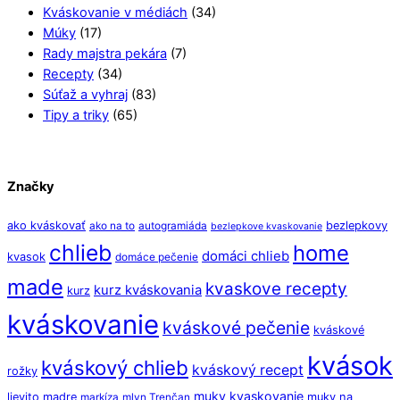
Kváskovanie v médiách
(34)
Múky
(17)
Rady majstra pekára
(7)
Recepty
(34)
Súťaž a vyhraj
(83)
Tipy a triky
(65)
Značky
ako kváskovať
bezlepkovy
ako na to
autogramiáda
bezlepkove kvaskovanie
chlieb
home
domáci chlieb
kvasok
domáce pečenie
made
kvaskove recepty
kurz kváskovania
kurz
kváskovanie
kváskové pečenie
kváskové
kvások
kváskový chlieb
kváskový recept
rožky
muky kvaskovanie
lievito madre
muky na
markíza
mlyn Trenčan