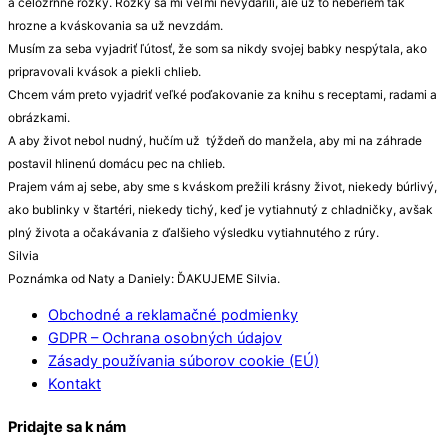
a celozrnné rožky. Rožky sa mi veľmi nevydarili, ale už to neberiem tak
hrozne a kváskovania sa už nevzdám.
Musím za seba vyjadriť ľútosť, že som sa nikdy svojej babky nespýtala, ako
pripravovali kvások a piekli chlieb.
Chcem vám preto vyjadriť veľké poďakovanie za knihu s receptami, radami a
obrázkami.
A aby život nebol nudný, hučím už týždeň do manžela, aby mi na záhrade
postavil hlinenú domácu pec na chlieb.
Prajem vám aj sebe, aby sme s kváskom prežili krásny život, niekedy búrlivý,
ako bublinky v štartéri, niekedy tichý, keď je vytiahnutý z chladničky, avšak
plný života a očakávania z ďalšieho výsledku vytiahnutého z rúry.
Silvia
Poznámka od Naty a Daniely: ĎAKUJEME Silvia.
Obchodné a reklamačné podmienky
GDPR – Ochrana osobných údajov
Zásady používania súborov cookie (EÚ)
Kontakt
Pridajte sa k nám