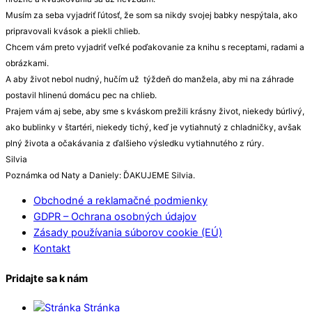
Musím za seba vyjadriť ľútosť, že som sa nikdy svojej babky nespýtala, ako
pripravovali kvások a piekli chlieb.
Chcem vám preto vyjadriť veľké poďakovanie za knihu s receptami, radami a
obrázkami.
A aby život nebol nudný, hučím už týždeň do manžela, aby mi na záhrade
postavil hlinenú domácu pec na chlieb.
Prajem vám aj sebe, aby sme s kváskom prežili krásny život, niekedy búrlivý,
ako bublinky v štartéri, niekedy tichý, keď je vytiahnutý z chladničky, avšak
plný života a očakávania z ďalšieho výsledku vytiahnutého z rúry.
Silvia
Poznámka od Naty a Daniely: ĎAKUJEME Silvia.
Obchodné a reklamačné podmienky
GDPR – Ochrana osobných údajov
Zásady používania súborov cookie (EÚ)
Kontakt
Pridajte sa k nám
Stránka