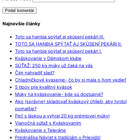
Najnovšie články
Toto sa hanbia spýtať aj skúsení pekári III.
TOTO SA HANBIA SPÝTAŤ AJ SKÚSENÍ PEKÁRI II.
Toto sa hanbia spýtať aj skúsení pekári I.
Kváskovanie v Dámskom klube
SÚŤAŽ: 250 kg múky už čaká na vás
Čím nahradiť slad?
Chladničkové kvasenie- čo by si mala o ňom vedieť
5 tipov pre kvalitný kvások
Múky na kváskovanie- kde sú dostupné?
Ako (správne) skladovať kváskový chlieb, aby tvrdol
pomalšie?
Peč s láskou a vyhraj 20 kg prémiovej múky!
Vianočná súťaž s Kváskovaním
Kváskovanie s Teleráne
Prednáška Návrat k tradíciám v Prievidzi