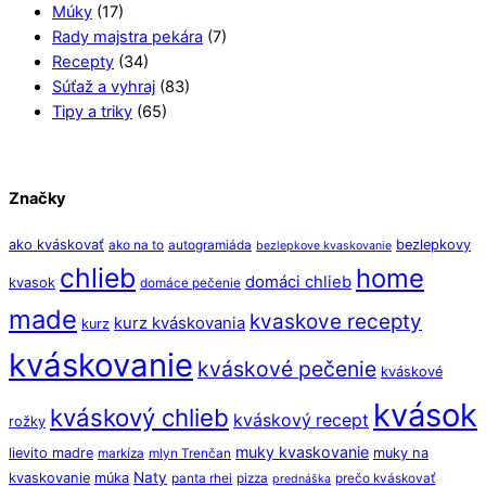
Múky
(17)
Rady majstra pekára
(7)
Recepty
(34)
Súťaž a vyhraj
(83)
Tipy a triky
(65)
Značky
ako kváskovať
bezlepkovy
ako na to
autogramiáda
bezlepkove kvaskovanie
chlieb
home
domáci chlieb
kvasok
domáce pečenie
made
kvaskove recepty
kurz kváskovania
kurz
kváskovanie
kváskové pečenie
kváskové
kvások
kváskový chlieb
kváskový recept
rožky
muky kvaskovanie
lievito madre
muky na
markíza
mlyn Trenčan
Naty
kvaskovanie
múka
panta rhei
pizza
prečo kváskovať
prednáška