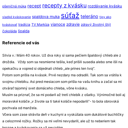
recepty z kvásku
recept
rozdávanie kvásku
pšeničná múka
súťaž
teleráno
spaldova muka
sladké kváskovanie
tipy ako
vianoce
zdravie
tradícia
TV Markíza
zdravý životný štýl
kváskovať
špalda
čokoláda
Referencie od vás
Silvia v.: Mám 40 rokov. Už dva roky si sama pečiem špaldový chlieb ale z
droždia. Vždy som sa nesmierne tešila, keď prišili susedia alebo sme išli na
opekačku a vopred si objednali chlieb „ale prines ten tvoj“.
Potom som prišla na kvások. Prvé nezdary ma odradili. Tak som sa vrátila k
svojmu chlebíku. Asi pred mesiacom som prišla na vašu knihu a začal sa mi
otvárať tajomný svet domáceho chleba, vône kvásku.
Musím sa priznať, že sa mi podaril až tretí chlebík z ošatky. Výnimočné boli aj
moravské koláče „v živote sa ti také koláče nepodarili“- to bola obrovská
pochvala od manžela.
Včera som zase strávila deň v kuchyni a vyskúšala som dukátové buchtičky
a celozrnné rožky. Rožky sa mi veľmi nevydarili, ale už to neberiem tak
hrozne a kváskovania sa už nevzdám.