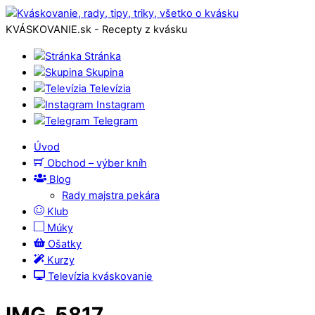
KVÁSKOVANIE.sk - Recepty z kvásku
Stránka
Skupina
Televízia
Instagram
Telegram
Úvod
Obchod – výber kníh
Blog
Rady majstra pekára
Klub
Múky
Ošatky
Kurzy
Televízia kváskovanie
IMG_5817