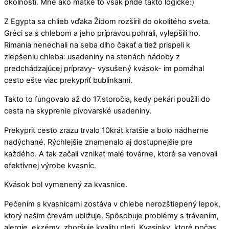
okolností. Mne ako matke to však príde takto logické:)
Z Egypta sa chlieb vďaka Židom rozšíril do okolitého sveta.
Gréci sa s chlebom a jeho prípravou pohrali, vylepšili ho.
Rimania nenechali na seba dlho čakať a tiež prispeli k
zlepšeniu chleba: usadeniny na stenách nádoby z
predchádzajúcej prípravy- vysušený kvások- im pomáhal
cesto ešte viac prekypriť bublinkami.
Takto to fungovalo až do 17.storočia, kedy pekári použili do
cesta na skyprenie pivovarské usadeniny.
Prekypriť cesto zrazu trvalo 10krát kratšie a bolo nádherne
nadýchané. Rýchlejšie znamenalo aj dostupnejšie pre
každého. A tak začali vznikať malé továrne, ktoré sa venovali
efektívnej výrobe kvasníc.
Kvások bol vymenený za kvasnice.
Pečením s kvasnicami zostáva v chlebe nerozštiepený lepok,
ktorý našim črevám ubližuje. Spôsobuje problémy s trávením,
alergie, ekzémy, zhoršuje kvalitu pleti. Kvasinky, ktoré počas