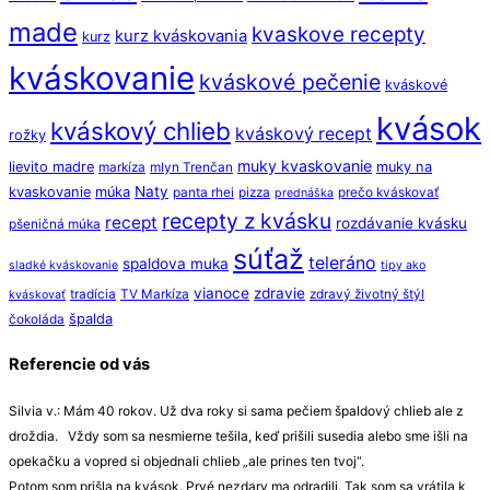
made
kvaskove recepty
kurz kváskovania
kurz
kváskovanie
kváskové pečenie
kváskové
kvások
kváskový chlieb
kváskový recept
rožky
muky kvaskovanie
lievito madre
muky na
markíza
mlyn Trenčan
Naty
kvaskovanie
múka
panta rhei
pizza
prečo kváskovať
prednáška
recepty z kvásku
recept
rozdávanie kvásku
pšeničná múka
súťaž
teleráno
spaldova muka
sladké kváskovanie
tipy ako
vianoce
zdravie
tradícia
TV Markíza
zdravý životný štýl
kváskovať
špalda
čokoláda
Referencie od vás
Silvia v.: Mám 40 rokov. Už dva roky si sama pečiem špaldový chlieb ale z
droždia. Vždy som sa nesmierne tešila, keď prišili susedia alebo sme išli na
opekačku a vopred si objednali chlieb „ale prines ten tvoj“.
Potom som prišla na kvások. Prvé nezdary ma odradili. Tak som sa vrátila k