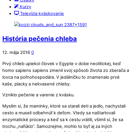
Ošatky
Kurzy
Televízia kváskovanie
História pečenia chleba
12. mája 2016
0
Prvý chlieb upiekol človek v Egypte v dobe neolitickej, keď
homo sapiens sapiens zmenil svoj spôsob života zo zberača a
lovca na poľnohospodára. V jedálničku to znamenalo prvé
kaše, placky a nekvasené chleby.
Vzniklo pečenie a varenie z kvásku.
Myslím si, že maminky, ktoré sa starali deti a jedlo, nachystali
cesto a museli odbehnúť k deťom. Vtedy sa naštartovali
enzymatické procesy a keď sa k cestu vrátili, všimli si, že sa
trochu „nafúklo“. Samozrejme, mohlo to byť aj za iných