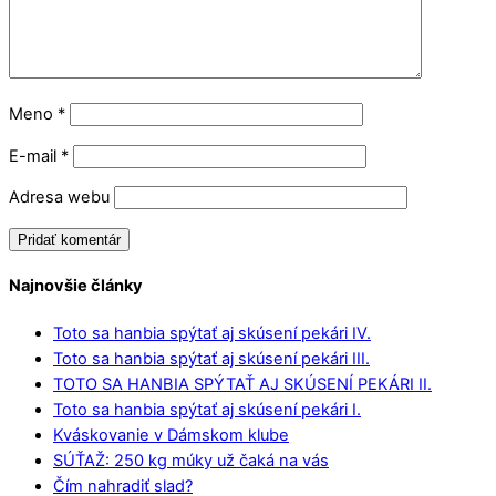
Meno
*
E-mail
*
Adresa webu
Najnovšie články
Toto sa hanbia spýtať aj skúsení pekári IV.
Toto sa hanbia spýtať aj skúsení pekári III.
TOTO SA HANBIA SPÝTAŤ AJ SKÚSENÍ PEKÁRI II.
Toto sa hanbia spýtať aj skúsení pekári I.
Kváskovanie v Dámskom klube
SÚŤAŽ: 250 kg múky už čaká na vás
Čím nahradiť slad?