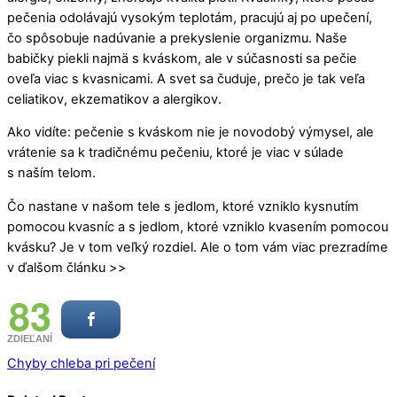
pečenia odolávajú vysokým teplotám, pracujú aj po upečení,
čo spôsobuje nadúvanie a prekyslenie organizmu. Naše
babičky piekli najmä s kváskom, ale v súčasnosti sa pečie
oveľa viac s kvasnicami. A svet sa čuduje, prečo je tak veľa
celiatikov, ekzematikov a alergikov.
Ako vidíte: pečenie s kváskom nie je novodobý výmysel, ale
vrátenie sa k tradičnému pečeniu, ktoré je viac v súlade
s naším telom.
Čo nastane v našom tele s jedlom, ktoré vzniklo kysnutím
pomocou kvasníc a s jedlom, ktoré vzniklo kvasením pomocou
kvásku? Je v tom veľký rozdiel. Ale o tom vám viac prezradíme
v ďalšom článku >>
83
ZDIEĽANÍ
Chyby chleba pri pečení