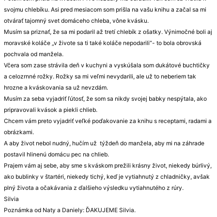
svojmu chlebíku. Asi pred mesiacom som prišla na vašu knihu a začal sa mi
otvárať tajomný svet domáceho chleba, vône kvásku.
Musím sa priznať, že sa mi podaril až tretí chlebík z ošatky. Výnimočné boli aj
moravské koláče „v živote sa ti také koláče nepodarili“- to bola obrovská
pochvala od manžela.
Včera som zase strávila deň v kuchyni a vyskúšala som dukátové buchtičky
a celozrnné rožky. Rožky sa mi veľmi nevydarili, ale už to neberiem tak
hrozne a kváskovania sa už nevzdám.
Musím za seba vyjadriť ľútosť, že som sa nikdy svojej babky nespýtala, ako
pripravovali kvások a piekli chlieb.
Chcem vám preto vyjadriť veľké poďakovanie za knihu s receptami, radami a
obrázkami.
A aby život nebol nudný, hučím už týždeň do manžela, aby mi na záhrade
postavil hlinenú domácu pec na chlieb.
Prajem vám aj sebe, aby sme s kváskom prežili krásny život, niekedy búrlivý,
ako bublinky v štartéri, niekedy tichý, keď je vytiahnutý z chladničky, avšak
plný života a očakávania z ďalšieho výsledku vytiahnutého z rúry.
Silvia
Poznámka od Naty a Daniely: ĎAKUJEME Silvia.