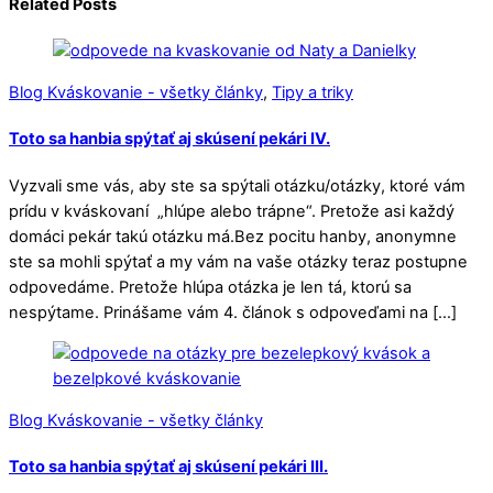
Related Posts
Blog Kváskovanie - všetky články
,
Tipy a triky
Toto sa hanbia spýtať aj skúsení pekári IV.
Vyzvali sme vás, aby ste sa spýtali otázku/otázky, ktoré vám
prídu v kváskovaní „hlúpe alebo trápne“. Pretože asi každý
domáci pekár takú otázku má.Bez pocitu hanby, anonymne
ste sa mohli spýtať a my vám na vaše otázky teraz postupne
odpovedáme. Pretože hlúpa otázka je len tá, ktorú sa
nespýtame. Prinášame vám 4. článok s odpoveďami na […]
Blog Kváskovanie - všetky články
Toto sa hanbia spýtať aj skúsení pekári III.