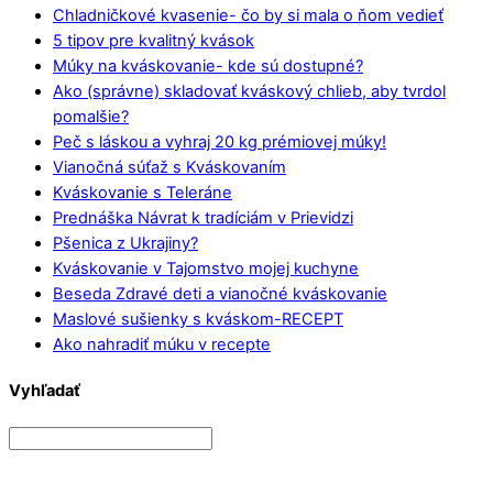
Chladničkové kvasenie- čo by si mala o ňom vedieť
5 tipov pre kvalitný kvások
Múky na kváskovanie- kde sú dostupné?
Ako (správne) skladovať kváskový chlieb, aby tvrdol
pomalšie?
Peč s láskou a vyhraj 20 kg prémiovej múky!
Vianočná súťaž s Kváskovaním
Kváskovanie s Teleráne
Prednáška Návrat k tradíciám v Prievidzi
Pšenica z Ukrajiny?
Kváskovanie v Tajomstvo mojej kuchyne
Beseda Zdravé deti a vianočné kváskovanie
Maslové sušienky s kváskom-RECEPT
Ako nahradiť múku v recepte
Vyhľadať