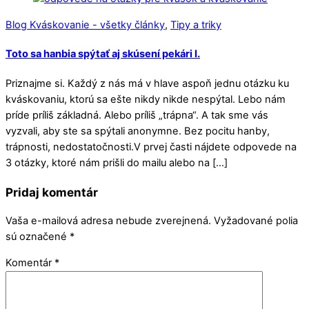
Blog Kváskovanie - všetky články
,
Tipy a triky
Toto sa hanbia spýtať aj skúsení pekári I.
Priznajme si. Každý z nás má v hlave aspoň jednu otázku ku
kváskovaniu, ktorú sa ešte nikdy nikde nespýtal. Lebo nám
príde príliš základná. Alebo príliš „trápna“. A tak sme vás
vyzvali, aby ste sa spýtali anonymne. Bez pocitu hanby,
trápnosti, nedostatočnosti.V prvej časti nájdete odpovede na
3 otázky, ktoré nám prišli do mailu alebo na […]
Pridaj komentár
Vaša e-mailová adresa nebude zverejnená.
Vyžadované polia
sú označené
*
Komentár
*