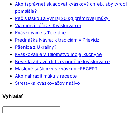
Ako (správne) skladovať kváskový chlieb, aby tvrdol
pomalšie?
Peč s láskou a vyhraj 20 kg prémiovej múky!
Vianočná súťaž s Kváskovaním
Kváskovanie s Teleráne
Prednáška Návrat k tradíciám v Prievidzi
Pšenica z Ukrajiny?
Kváskovanie v Tajomstvo mojej kuchyne
Beseda Zdravé deti a vianočné kváskovanie
Maslové sušienky s kváskom-RECEPT
Ako nahradiť múku v recepte
Stretávka kváskovačov naživo
Vyhľadať