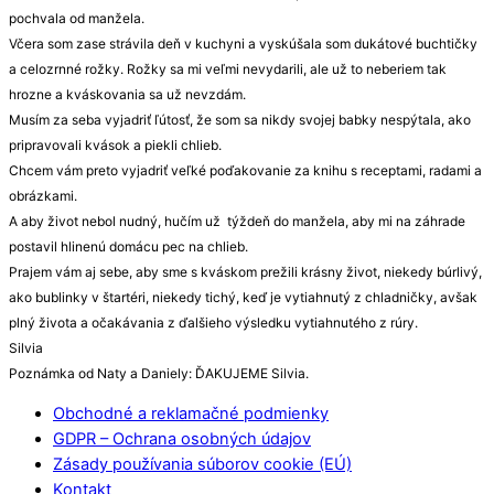
pochvala od manžela.
Včera som zase strávila deň v kuchyni a vyskúšala som dukátové buchtičky
a celozrnné rožky. Rožky sa mi veľmi nevydarili, ale už to neberiem tak
hrozne a kváskovania sa už nevzdám.
Musím za seba vyjadriť ľútosť, že som sa nikdy svojej babky nespýtala, ako
pripravovali kvások a piekli chlieb.
Chcem vám preto vyjadriť veľké poďakovanie za knihu s receptami, radami a
obrázkami.
A aby život nebol nudný, hučím už týždeň do manžela, aby mi na záhrade
postavil hlinenú domácu pec na chlieb.
Prajem vám aj sebe, aby sme s kváskom prežili krásny život, niekedy búrlivý,
ako bublinky v štartéri, niekedy tichý, keď je vytiahnutý z chladničky, avšak
plný života a očakávania z ďalšieho výsledku vytiahnutého z rúry.
Silvia
Poznámka od Naty a Daniely: ĎAKUJEME Silvia.
Obchodné a reklamačné podmienky
GDPR – Ochrana osobných údajov
Zásady používania súborov cookie (EÚ)
Kontakt