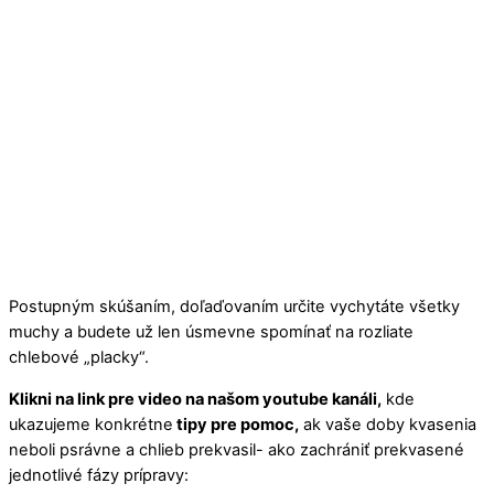
Postupným skúšaním, doľaďovaním určite vychytáte všetky
muchy a budete už len úsmevne spomínať na rozliate
chlebové „placky“.
Klikni na link pre video na našom youtube kanáli,
kde
ukazujeme konkrétne
tipy pre pomoc,
ak vaše doby kvasenia
neboli psrávne a chlieb prekvasil- ako zachrániť prekvasené
jednotlivé fázy prípravy: