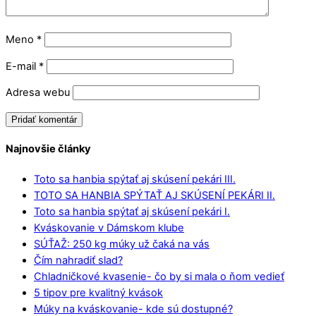
Meno
*
E-mail
*
Adresa webu
Najnovšie články
Toto sa hanbia spýtať aj skúsení pekári III.
TOTO SA HANBIA SPÝTAŤ AJ SKÚSENÍ PEKÁRI II.
Toto sa hanbia spýtať aj skúsení pekári I.
Kváskovanie v Dámskom klube
SÚŤAŽ: 250 kg múky už čaká na vás
Čím nahradiť slad?
Chladničkové kvasenie- čo by si mala o ňom vedieť
5 tipov pre kvalitný kvások
Múky na kváskovanie- kde sú dostupné?