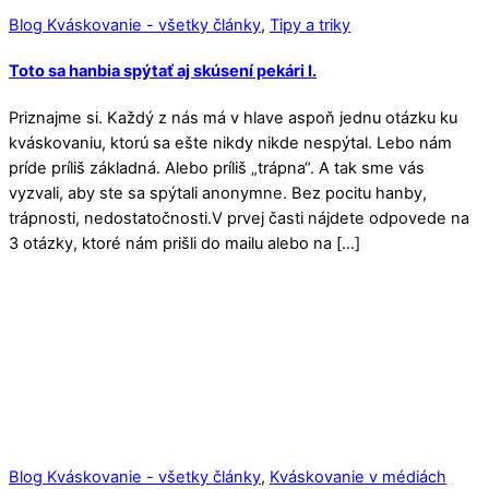
Blog Kváskovanie - všetky články
,
Tipy a triky
Toto sa hanbia spýtať aj skúsení pekári I.
Priznajme si. Každý z nás má v hlave aspoň jednu otázku ku
kváskovaniu, ktorú sa ešte nikdy nikde nespýtal. Lebo nám
príde príliš základná. Alebo príliš „trápna“. A tak sme vás
vyzvali, aby ste sa spýtali anonymne. Bez pocitu hanby,
trápnosti, nedostatočnosti.V prvej časti nájdete odpovede na
3 otázky, ktoré nám prišli do mailu alebo na […]
Blog Kváskovanie - všetky články
,
Kváskovanie v médiách