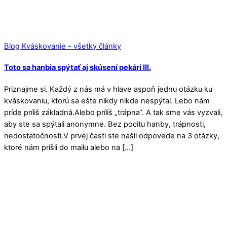
Blog Kváskovanie - všetky články
Toto sa hanbia spýtať aj skúsení pekári III.
Priznajme si. Každý z nás má v hlave aspoň jednu otázku ku
kváskovaniu, ktorú sa ešte nikdy nikde nespýtal. Lebo nám
príde príliš základná.Alebo príliš „trápna“. A tak sme vás vyzvali,
aby ste sa spýtali anonymne. Bez pocitu hanby, trápnosti,
nedostatočnosti.V prvej časti ste našli odpovede na 3 otázky,
ktoré nám prišli do mailu alebo na […]