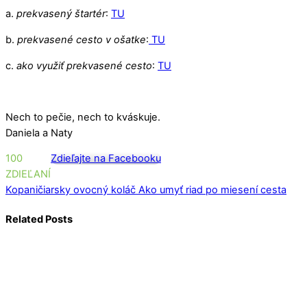
a.
prekvasený štartér
:
TU
b.
prekvasené cesto v ošatke
:
TU
c.
ako využiť prekvasené cesto
:
TU
Nech to pečie, nech to kváskuje.
Daniela a Naty
100
Zdieľajte na Facebooku
ZDIEĽANÍ
Kopaničiarsky ovocný koláč
Ako umyť riad po miesení cesta
Related Posts