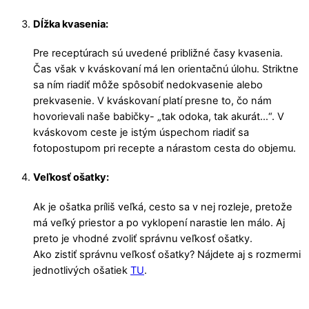
Dĺžka kvasenia:
Pre receptúrach sú uvedené približné časy kvasenia.
Čas však v kváskovaní má len orientačnú úlohu. Striktne
sa ním riadiť môže spôsobiť nedokvasenie alebo
prekvasenie. V kváskovaní platí presne to, čo nám
hovorievali naše babičky- „tak odoka, tak akurát…“. V
kváskovom ceste je istým úspechom riadiť sa
fotopostupom pri recepte a nárastom cesta do objemu.
Veľkosť ošatky:
Ak je ošatka príliš veľká, cesto sa v nej rozleje, pretože
má veľký priestor a po vyklopení narastie len málo. Aj
preto je vhodné zvoliť správnu veľkosť ošatky.
Ako zistiť správnu veľkosť ošatky? Nájdete aj s rozmermi
jednotlivých ošatiek
TU
.