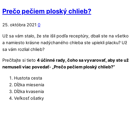
Prečo pečiem ploský chlieb?
25. októbra 2021
0
Už sa vám stalo, že ste išli podľa receptúry, dbali ste na všetko
a namiesto krásne nadýchaného chleba ste upiekli placku? Už
sa vám rozlial chlieb?
Prečítajte si tieto
4 účinné rady, čoho sa vyvarovať, aby ste už
nemuseli viac povedať- „Prečo pečiem ploský chlieb?“
Hustota cesta
Dĺžka miesenia
Dĺžka kvasenia
Veľkosť ošatky