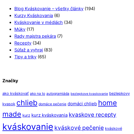
Blog Kváskovanie – všetky články
(194)
Kurzy Kváskovania
(6)
Kváskovanie v médiách
(34)
Múky
(17)
Rady majstra pekára
(7)
Recepty
(34)
Súťaž a vyhraj
(83)
Tipy a triky
(65)
Značky
ako kváskovať
bezlepkovy
ako na to
autogramiáda
bezlepkove kvaskovanie
chlieb
home
domáci chlieb
kvasok
domáce pečenie
made
kvaskove recepty
kurz kváskovania
kurz
kváskovanie
kváskové pečenie
kváskové