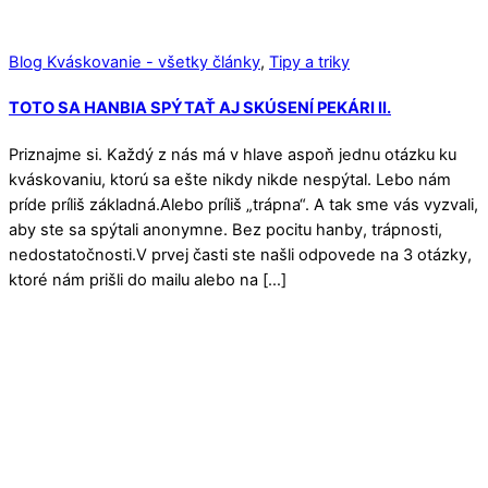
Blog Kváskovanie - všetky články
,
Tipy a triky
TOTO SA HANBIA SPÝTAŤ AJ SKÚSENÍ PEKÁRI II.
Priznajme si. Každý z nás má v hlave aspoň jednu otázku ku
kváskovaniu, ktorú sa ešte nikdy nikde nespýtal. Lebo nám
príde príliš základná.Alebo príliš „trápna“. A tak sme vás vyzvali,
aby ste sa spýtali anonymne. Bez pocitu hanby, trápnosti,
nedostatočnosti.V prvej časti ste našli odpovede na 3 otázky,
ktoré nám prišli do mailu alebo na […]