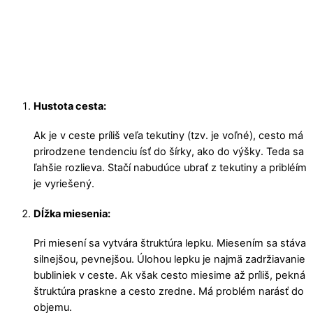
Hustota cesta:
Ak je v ceste príliš veľa tekutiny (tzv. je voľné), cesto má
prirodzene tendenciu ísť do šírky, ako do výšky. Teda sa
ľahšie rozlieva. Stačí nabudúce ubrať z tekutiny a pribléím
je vyriešený.
Dĺžka miesenia:
Pri miesení sa vytvára štruktúra lepku. Miesením sa stáva
silnejšou, pevnejšou. Úlohou lepku je najmä zadržiavanie
bubliniek v ceste. Ak však cesto miesime až príliš, pekná
štruktúra praskne a cesto zredne. Má problém narásť do
objemu.