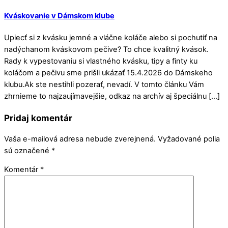
Kváskovanie v Dámskom klube
Upiecť si z kvásku jemné a vláčne koláče alebo si pochutiť na
nadýchanom kváskovom pečive? To chce kvalitný kvások.
Rady k vypestovaniu si vlastného kvásku, tipy a finty ku
koláčom a pečivu sme prišli ukázať 15.4.2026 do Dámskeho
klubu.Ak ste nestihli pozerať, nevadí. V tomto článku Vám
zhrnieme to najzaujímavejšie, odkaz na archív aj špeciálnu […]
Pridaj komentár
Vaša e-mailová adresa nebude zverejnená.
Vyžadované polia
sú označené
*
Komentár
*