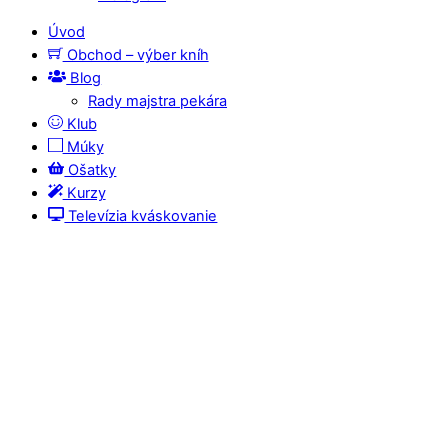
Úvod
Obchod – výber kníh
Blog
Rady majstra pekára
Klub
Múky
Ošatky
Kurzy
Televízia kváskovanie