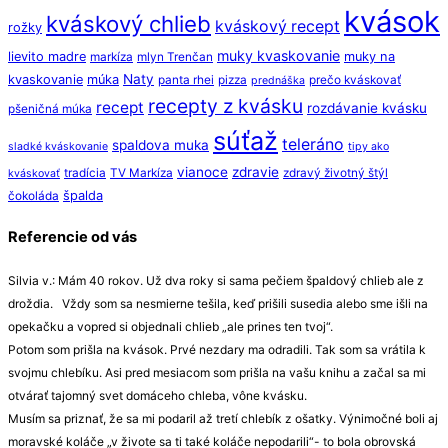
kvások
kváskový chlieb
kváskový recept
rožky
muky kvaskovanie
lievito madre
muky na
markíza
mlyn Trenčan
Naty
kvaskovanie
múka
panta rhei
pizza
prečo kváskovať
prednáška
recepty z kvásku
recept
rozdávanie kvásku
pšeničná múka
súťaž
teleráno
spaldova muka
sladké kváskovanie
tipy ako
vianoce
zdravie
tradícia
TV Markíza
zdravý životný štýl
kváskovať
špalda
čokoláda
Referencie od vás
Silvia v.: Mám 40 rokov. Už dva roky si sama pečiem špaldový chlieb ale z
droždia. Vždy som sa nesmierne tešila, keď prišili susedia alebo sme išli na
opekačku a vopred si objednali chlieb „ale prines ten tvoj“.
Potom som prišla na kvások. Prvé nezdary ma odradili. Tak som sa vrátila k
svojmu chlebíku. Asi pred mesiacom som prišla na vašu knihu a začal sa mi
otvárať tajomný svet domáceho chleba, vône kvásku.
Musím sa priznať, že sa mi podaril až tretí chlebík z ošatky. Výnimočné boli aj
moravské koláče „v živote sa ti také koláče nepodarili“- to bola obrovská