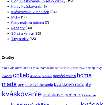
Blog Kváskovanie – všetky články
(194)
Kurzy Kváskovania
(6)
Kváskovanie v médiách
(34)
Múky
(17)
Rady majstra pekára
(7)
Recepty
(34)
Súťaž a vyhraj
(83)
Tipy a triky
(65)
Značky
ako kváskovať
bezlepkovy
ako na to
autogramiáda
bezlepkove kvaskovanie
chlieb
home
domáci chlieb
kvasok
domáce pečenie
made
kvaskove recepty
kurz kváskovania
kurz
kváskovanie
kváskové pečenie
kváskové
kvások