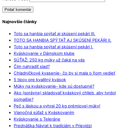
Najnovšie články
Toto sa hanbia spýtať aj skúsení pekári III.
TOTO SA HANBIA SPÝTAŤ AJ SKÚSENÍ PEKÁRI II.
Toto sa hanbia spýtať aj skúsení pekári I.
Kváskovanie v Dámskom klube
SÚŤAŽ: 250 kg múky už čaká na vás
Čím nahradiť slad?
Chladničkové kvasenie- čo by si mala o ňom vedieť
5 tipov pre kvalitný kvások
Múky na kváskovanie- kde sú dostupné?
Ako (správne) skladovať kváskový chlieb, aby tvrdol
pomalšie?
Peč s láskou a vyhraj 20 kg prémiovej múky!
Vianočná súťaž s Kváskovaním
Kváskovanie s Teleráne
Prednáška Návrat k tradíciám v Prievidzi