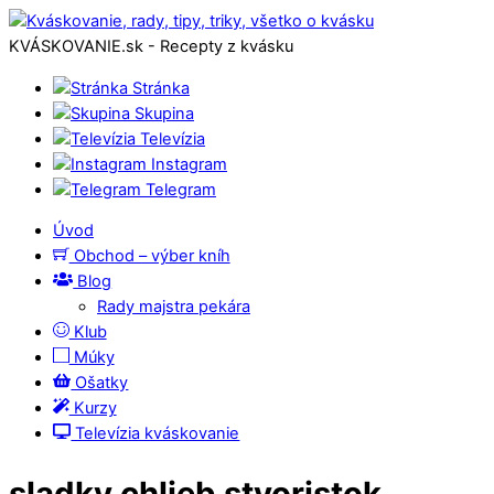
KVÁSKOVANIE.sk - Recepty z kvásku
Stránka
Skupina
Televízia
Instagram
Telegram
Úvod
Obchod – výber kníh
Blog
Rady majstra pekára
Klub
Múky
Ošatky
Kurzy
Televízia kváskovanie
sladky chlieb stvoristok