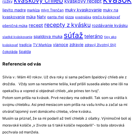
kváskový chlieb
kváskový recept
rožky
muky kvaskovanie
lievito madre
muky na
markíza
mlyn Trenčan
Naty
kvaskovanie
múka
panta rhei
pizza
prečo kváskovať
prednáška
recepty z kvásku
recept
rozdávanie kvásku
pšeničná múka
súťaž
teleráno
spaldova muka
sladké kváskovanie
tipy ako
vianoce
zdravie
tradícia
TV Markíza
zdravý životný štýl
kváskovať
špalda
čokoláda
Referencie od vás
Silvia v.: Mám 40 rokov. Už dva roky si sama pečiem špaldový chlieb ale z
droždia. Vždy som sa nesmierne tešila, keď prišili susedia alebo sme išli na
opekačku a vopred si objednali chlieb „ale prines ten tvoj“.
Potom som prišla na kvások. Prvé nezdary ma odradili. Tak som sa vrátila k
svojmu chlebíku. Asi pred mesiacom som prišla na vašu knihu a začal sa mi
otvárať tajomný svet domáceho chleba, vône kvásku.
Musím sa priznať, že sa mi podaril až tretí chlebík z ošatky. Výnimočné boli aj
moravské koláče „v živote sa ti také koláče nepodarili“- to bola obrovská
pochvala od manžela.