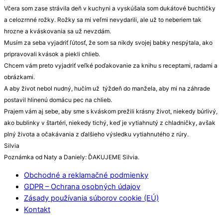
Včera som zase strávila deň v kuchyni a vyskúšala som dukátové buchtičky
a celozrnné rožky. Rožky sa mi veľmi nevydarili, ale už to neberiem tak
hrozne a kváskovania sa už nevzdám.
Musím za seba vyjadriť ľútosť, že som sa nikdy svojej babky nespýtala, ako
pripravovali kvások a piekli chlieb.
Chcem vám preto vyjadriť veľké poďakovanie za knihu s receptami, radami a
obrázkami.
A aby život nebol nudný, hučím už týždeň do manžela, aby mi na záhrade
postavil hlinenú domácu pec na chlieb.
Prajem vám aj sebe, aby sme s kváskom prežili krásny život, niekedy búrlivý,
ako bublinky v štartéri, niekedy tichý, keď je vytiahnutý z chladničky, avšak
plný života a očakávania z ďalšieho výsledku vytiahnutého z rúry.
Silvia
Poznámka od Naty a Daniely: ĎAKUJEME Silvia.
Obchodné a reklamačné podmienky
GDPR – Ochrana osobných údajov
Zásady používania súborov cookie (EÚ)
Kontakt