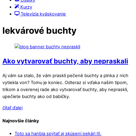
Ošatky
Kurzy
Televízia kváskovanie
lekvárové buchty
Ako vytvarovať buchty, aby nepraskali
Aj vám sa stalo, že vám praskli pečené buchty a plnka z nich
vytiekla von? Tomu je koniec. Odteraz si vďaka našim tipom,
trikom a overenej rade ako vytvarovať buchty, aby nepraskli,
upečiete buchty ako od babičky.
čítať ďalej
Najnovšie články
Toto sa hanbia spýtať aj skúsení pekári III.