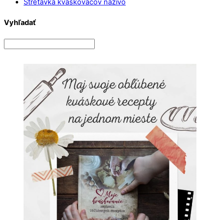
Stretávka kváskovačov naživo
Vyhľadať