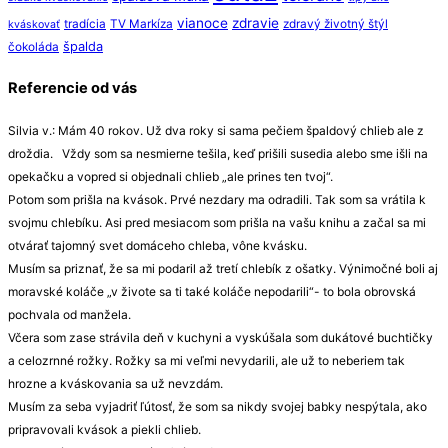
vianoce
zdravie
tradícia
TV Markíza
zdravý životný štýl
kváskovať
špalda
čokoláda
Referencie od vás
Silvia v.: Mám 40 rokov. Už dva roky si sama pečiem špaldový chlieb ale z
droždia. Vždy som sa nesmierne tešila, keď prišili susedia alebo sme išli na
opekačku a vopred si objednali chlieb „ale prines ten tvoj“.
Potom som prišla na kvások. Prvé nezdary ma odradili. Tak som sa vrátila k
svojmu chlebíku. Asi pred mesiacom som prišla na vašu knihu a začal sa mi
otvárať tajomný svet domáceho chleba, vône kvásku.
Musím sa priznať, že sa mi podaril až tretí chlebík z ošatky. Výnimočné boli aj
moravské koláče „v živote sa ti také koláče nepodarili“- to bola obrovská
pochvala od manžela.
Včera som zase strávila deň v kuchyni a vyskúšala som dukátové buchtičky
a celozrnné rožky. Rožky sa mi veľmi nevydarili, ale už to neberiem tak
hrozne a kváskovania sa už nevzdám.
Musím za seba vyjadriť ľútosť, že som sa nikdy svojej babky nespýtala, ako
pripravovali kvások a piekli chlieb.