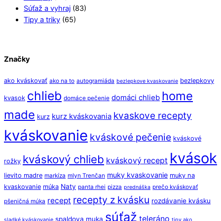
Súťaž a vyhraj
(83)
Tipy a triky
(65)
Značky
ako kváskovať
bezlepkovy
ako na to
autogramiáda
bezlepkove kvaskovanie
chlieb
home
domáci chlieb
kvasok
domáce pečenie
made
kvaskove recepty
kurz kváskovania
kurz
kváskovanie
kváskové pečenie
kváskové
kvások
kváskový chlieb
kváskový recept
rožky
muky kvaskovanie
lievito madre
muky na
markíza
mlyn Trenčan
Naty
kvaskovanie
múka
panta rhei
pizza
prečo kváskovať
prednáška
recepty z kvásku
recept
rozdávanie kvásku
pšeničná múka
súťaž
teleráno
spaldova muka
sladké kváskovanie
tipy ako