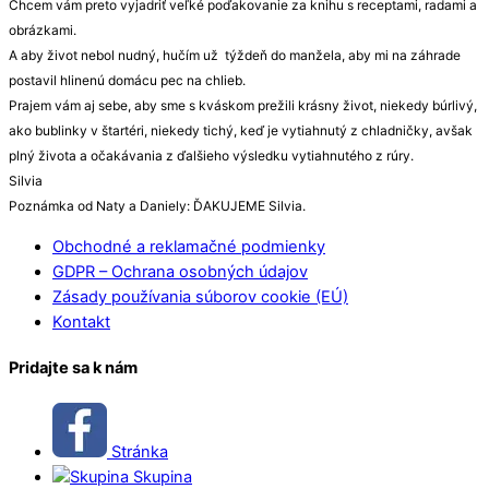
Chcem vám preto vyjadriť veľké poďakovanie za knihu s receptami, radami a
obrázkami.
A aby život nebol nudný, hučím už týždeň do manžela, aby mi na záhrade
postavil hlinenú domácu pec na chlieb.
Prajem vám aj sebe, aby sme s kváskom prežili krásny život, niekedy búrlivý,
ako bublinky v štartéri, niekedy tichý, keď je vytiahnutý z chladničky, avšak
plný života a očakávania z ďalšieho výsledku vytiahnutého z rúry.
Silvia
Poznámka od Naty a Daniely: ĎAKUJEME Silvia.
Obchodné a reklamačné podmienky
GDPR – Ochrana osobných údajov
Zásady používania súborov cookie (EÚ)
Kontakt
Pridajte sa k nám
Stránka
Skupina