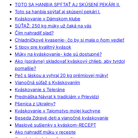
TOTO SA HANBIA SPÝTAŤ AJ SKÚSENÍ PEKÁRI II.
Toto sa hanbia spýtať aj skúsení pekári I.
Kváskovanie v Dámskom klube
SÚŤAŽ: 250 kg múky už čaká na vás
Čím nahradiť slad?
Chladničkové kvasenie- čo by si mala o ňom vedieť
5 tipov pre kvalitný kvások
Múky na kváskovanie- kde sú dostupné?
Ako (správne) skladovať kváskový chlieb, aby tvrdol
pomalšie?
Peč s láskou a vyhraj 20 kg prémiovej múky!
Vianočná súťaž s Kváskovaním
Kváskovanie s Teleráne
Prednáška Návrat k tradíciám v Prievidzi
Pšenica z Ukrajiny?
Kváskovanie v Tajomstvo mojej kuchyne
Beseda Zdravé deti a vianočné kváskovanie
Maslové sušienky s kváskom-RECEPT
Ako nahradiť múku v recepte