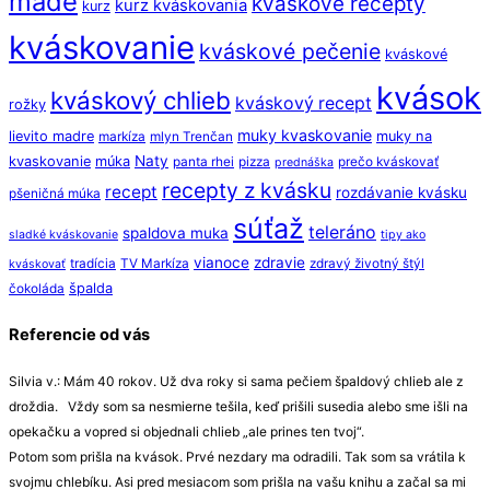
made
kvaskove recepty
kurz kváskovania
kurz
kváskovanie
kváskové pečenie
kváskové
kvások
kváskový chlieb
kváskový recept
rožky
muky kvaskovanie
lievito madre
muky na
markíza
mlyn Trenčan
Naty
kvaskovanie
múka
panta rhei
pizza
prečo kváskovať
prednáška
recepty z kvásku
recept
rozdávanie kvásku
pšeničná múka
súťaž
teleráno
spaldova muka
sladké kváskovanie
tipy ako
vianoce
zdravie
tradícia
TV Markíza
zdravý životný štýl
kváskovať
špalda
čokoláda
Referencie od vás
Silvia v.: Mám 40 rokov. Už dva roky si sama pečiem špaldový chlieb ale z
droždia. Vždy som sa nesmierne tešila, keď prišili susedia alebo sme išli na
opekačku a vopred si objednali chlieb „ale prines ten tvoj“.
Potom som prišla na kvások. Prvé nezdary ma odradili. Tak som sa vrátila k
svojmu chlebíku. Asi pred mesiacom som prišla na vašu knihu a začal sa mi