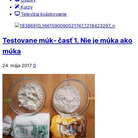
Ošatky
Kurzy
Televízia kváskovanie
Testovane múk- časť 1. Nie je múka ako
múka
24. mája 2017
0