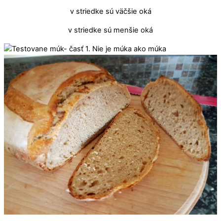
v striedke sú väčšie oká
v striedke sú menšie oká