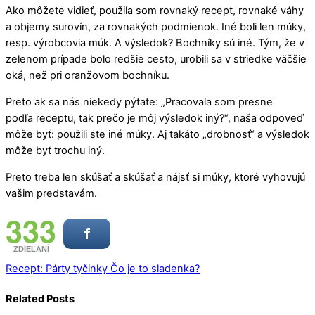
Ako môžete vidieť, použila som rovnaký recept, rovnaké váhy
a objemy surovín, za rovnakých podmienok. Iné boli len múky,
resp. výrobcovia múk. A výsledok? Bochníky sú iné. Tým, že v
zelenom prípade bolo redšie cesto, urobili sa v striedke väčšie
oká, než pri oranžovom bochníku.
Preto ak sa nás niekedy pýtate: „Pracovala som presne
podľa receptu, tak prečo je môj výsledok iný?“, naša odpoveď
môže byť: použili ste iné múky. Aj takáto „drobnosť“ a výsledok
môže byť trochu iný.
Preto treba len skúšať a skúšať a nájsť si múky, ktoré vyhovujú
vašim predstavám.
333
ZDIEĽANÍ
Recept: Párty tyčinky
Čo je to sladenka?
Related Posts