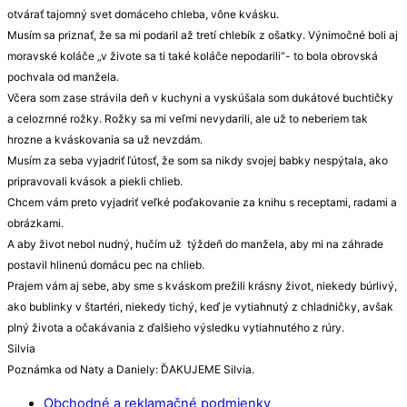
otvárať tajomný svet domáceho chleba, vône kvásku.
Musím sa priznať, že sa mi podaril až tretí chlebík z ošatky. Výnimočné boli aj
moravské koláče „v živote sa ti také koláče nepodarili“- to bola obrovská
pochvala od manžela.
Včera som zase strávila deň v kuchyni a vyskúšala som dukátové buchtičky
a celozrnné rožky. Rožky sa mi veľmi nevydarili, ale už to neberiem tak
hrozne a kváskovania sa už nevzdám.
Musím za seba vyjadriť ľútosť, že som sa nikdy svojej babky nespýtala, ako
pripravovali kvások a piekli chlieb.
Chcem vám preto vyjadriť veľké poďakovanie za knihu s receptami, radami a
obrázkami.
A aby život nebol nudný, hučím už týždeň do manžela, aby mi na záhrade
postavil hlinenú domácu pec na chlieb.
Prajem vám aj sebe, aby sme s kváskom prežili krásny život, niekedy búrlivý,
ako bublinky v štartéri, niekedy tichý, keď je vytiahnutý z chladničky, avšak
plný života a očakávania z ďalšieho výsledku vytiahnutého z rúry.
Silvia
Poznámka od Naty a Daniely: ĎAKUJEME Silvia.
Obchodné a reklamačné podmienky