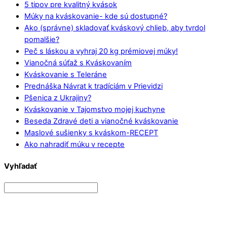
5 tipov pre kvalitný kvások
Múky na kváskovanie- kde sú dostupné?
Ako (správne) skladovať kváskový chlieb, aby tvrdol
pomalšie?
Peč s láskou a vyhraj 20 kg prémiovej múky!
Vianočná súťaž s Kváskovaním
Kváskovanie s Teleráne
Prednáška Návrat k tradíciám v Prievidzi
Pšenica z Ukrajiny?
Kváskovanie v Tajomstvo mojej kuchyne
Beseda Zdravé deti a vianočné kváskovanie
Maslové sušienky s kváskom-RECEPT
Ako nahradiť múku v recepte
Vyhľadať