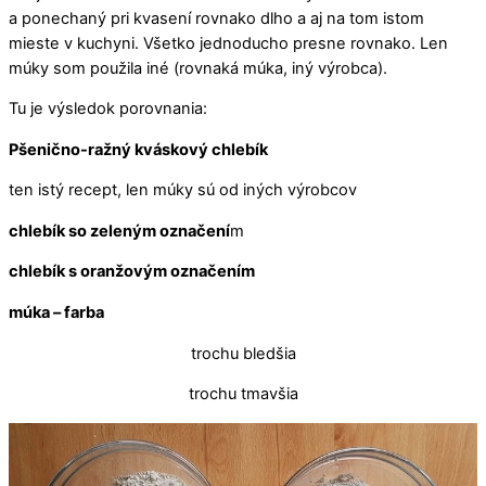
a ponechaný pri kvasení rovnako dlho a aj na tom istom
mieste v kuchyni. Všetko jednoducho presne rovnako. Len
múky som použila iné (rovnaká múka, iný výrobca).
Tu je výsledok porovnania:
Pšenično-ražný kváskový chlebík
ten istý recept, len múky sú od iných výrobcov
chlebík so zeleným označení
m
chlebík s oranžovým označením
múka – farba
trochu bledšia
trochu tmavšia