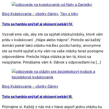
Blog Kváskovanie - všetky články
,
Tipy a triky
Toto sa hanbia spýtať aj skúsení pekári IV.
Vyzvali sme vás, aby ste sa spýtali otázku/otázky, ktoré vám
prídu v kváskovaní „hlúpe alebo trápne“. Pretože asi každý
domáci pekár takú otázku má.Bez pocitu hanby, anonymne
ste sa mohli spýtať a my vám na vaše otázky teraz postupne
odpovedáme. Pretože hlúpa otázka je len tá, ktorú sa
nespýtame. Prinášame vám 4. článok s odpoveďami na […]
Blog Kváskovanie - všetky články
Toto sa hanbia spýtať aj skúsení pekári III.
Priznajme si. Každý z nás má v hlave aspoň jednu otázku ku