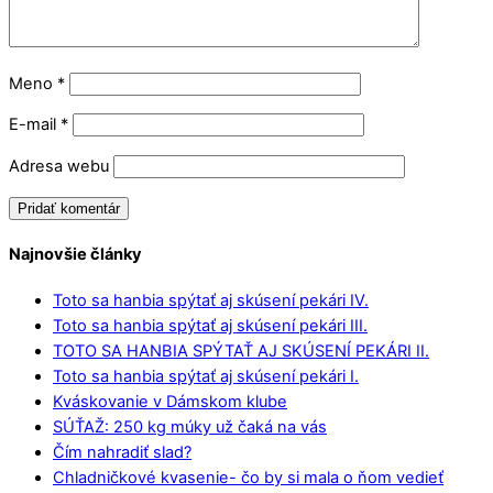
Meno
*
E-mail
*
Adresa webu
Najnovšie články
Toto sa hanbia spýtať aj skúsení pekári IV.
Toto sa hanbia spýtať aj skúsení pekári III.
TOTO SA HANBIA SPÝTAŤ AJ SKÚSENÍ PEKÁRI II.
Toto sa hanbia spýtať aj skúsení pekári I.
Kváskovanie v Dámskom klube
SÚŤAŽ: 250 kg múky už čaká na vás
Čím nahradiť slad?
Chladničkové kvasenie- čo by si mala o ňom vedieť