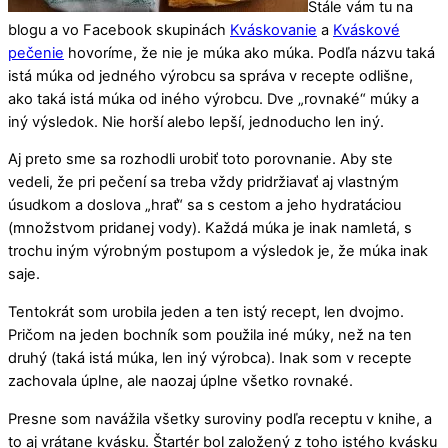
Stále vám tu na
blogu a vo Facebook skupinách
Kváskovanie
a
Kváskové
pečenie
hovoríme, že nie je múka ako múka. Podľa názvu taká
istá múka od jedného výrobcu sa správa v recepte odlišne,
ako taká istá múka od iného výrobcu. Dve „rovnaké“ múky a
iný výsledok. Nie horší alebo lepší, jednoducho len iný.
Aj preto sme sa rozhodli urobiť toto porovnanie. Aby ste
vedeli, že pri pečení sa treba vždy pridržiavať aj vlastným
úsudkom a doslova „hrať“ sa s cestom a jeho hydratáciou
(množstvom pridanej vody). Každá múka je inak namletá, s
trochu iným výrobným postupom a výsledok je, že múka inak
saje.
Tentokrát som urobila jeden a ten istý recept, len dvojmo.
Pričom na jeden bochník som použila iné múky, než na ten
druhý (taká istá múka, len iný výrobca). Inak som v recepte
zachovala úplne, ale naozaj úplne všetko rovnaké.
Presne som navážila všetky suroviny podľa receptu v knihe, a
to aj vrátane kvásku. Štartér bol založený z toho istého kvásku