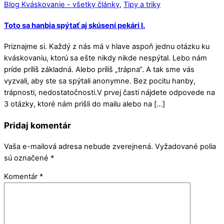
Blog Kváskovanie - všetky články
,
Tipy a triky
Toto sa hanbia spýtať aj skúsení pekári I.
Priznajme si. Každý z nás má v hlave aspoň jednu otázku ku
kváskovaniu, ktorú sa ešte nikdy nikde nespýtal. Lebo nám
príde príliš základná. Alebo príliš „trápna“. A tak sme vás
vyzvali, aby ste sa spýtali anonymne. Bez pocitu hanby,
trápnosti, nedostatočnosti.V prvej časti nájdete odpovede na
3 otázky, ktoré nám prišli do mailu alebo na […]
Pridaj komentár
Vaša e-mailová adresa nebude zverejnená.
Vyžadované polia
sú označené
*
Komentár
*