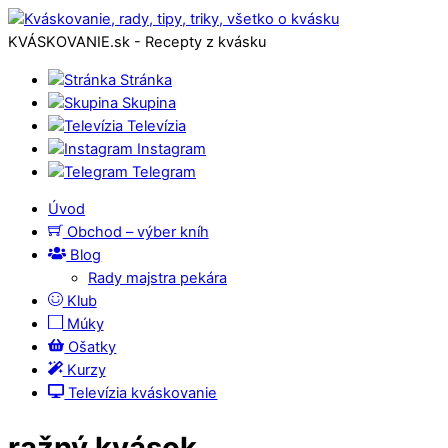
KVÁSKOVANIE.sk - Recepty z kvásku
Stránka
Skupina
Televízia
Instagram
Telegram
Úvod
Obchod – výber kníh
Blog
Rady majstra pekára
Klub
Múky
Ošatky
Kurzy
Televízia kváskovanie
ražný kvások