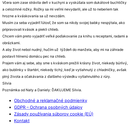
Včera som zase strávila deň v kuchyni a vyskúšala som dukátové buchtičky
a celozrnné rožky. Rožky sa mi veľmi nevydarili, ale už to neberiem tak
hrozne a kváskovania sa už nevzdám.
Musím za seba vyjadriť ľútosť, že som sa nikdy svojej babky nespýtala, ako
pripravovali kvások a piekli chlieb.
Chcem vám preto vyjadriť veľké poďakovanie za knihu s receptami, radami a
obrázkami.
A aby život nebol nudný, hučím už týždeň do manžela, aby mi na záhrade
postavil hlinenú domácu pec na chlieb.
Prajem vám aj sebe, aby sme s kváskom prežili krásny život, niekedy búrlivý,
ako bublinky v štartéri, niekedy tichý, keď je vytiahnutý z chladničky, avšak
plný života a očakávania z ďalšieho výsledku vytiahnutého z rúry.
Silvia
Poznámka od Naty a Daniely: ĎAKUJEME Silvia.
Obchodné a reklamačné podmienky
GDPR – Ochrana osobných údajov
Zásady používania súborov cookie (EÚ)
Kontakt