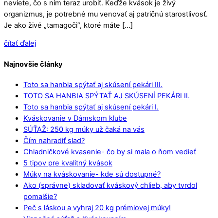
neviete, čo s ním teraz urobiť. Keďže kvások je živý
organizmus, je potrebné mu venovať aj patričnú starostlivosť.
Je ako živé „tamagoči“, ktoré máte […]
čítať ďalej
Najnovšie články
Toto sa hanbia spýtať aj skúsení pekári III.
TOTO SA HANBIA SPÝTAŤ AJ SKÚSENÍ PEKÁRI II.
Toto sa hanbia spýtať aj skúsení pekári I.
Kváskovanie v Dámskom klube
SÚŤAŽ: 250 kg múky už čaká na vás
Čím nahradiť slad?
Chladničkové kvasenie- čo by si mala o ňom vedieť
5 tipov pre kvalitný kvások
Múky na kváskovanie- kde sú dostupné?
Ako (správne) skladovať kváskový chlieb, aby tvrdol
pomalšie?
Peč s láskou a vyhraj 20 kg prémiovej múky!