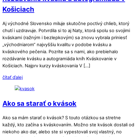
Košiciach
Aj východné Slovensko miluje skutočne poctivý chlieb, ktorý
chutí i uzdravuje. Potvrdila si to aj Naty, ktorá spolu so svojimi
kváskami (ražným i bezlepkovým) sa znovu vybrala priniesť
„východniarom“ najvyššiu kvalitu v podobe kvásku a
kváskového pečenia. Pozrite sa s nami, ako prebiehalo
rozdávanie kvásku a autogramiáda kníh Kváskovanie v
Košiciach. Najprv kurzy kváskovania V […]
čítať ďalej
Ako sa starať o kvások
Ako sa mám starať o kvások? S touto otázkou sa stretne
každý, kto začína s kváskovaním. Možno ste kvások dostali od
niekoho ako dar, alebo ste si vypestovali svoj vlastný, no