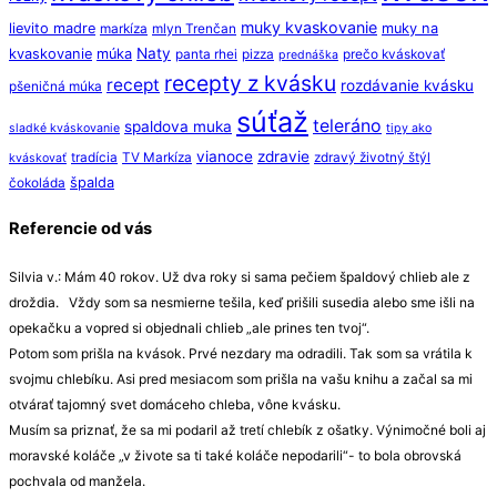
muky kvaskovanie
lievito madre
muky na
markíza
mlyn Trenčan
Naty
kvaskovanie
múka
panta rhei
pizza
prečo kváskovať
prednáška
recepty z kvásku
recept
rozdávanie kvásku
pšeničná múka
súťaž
teleráno
spaldova muka
sladké kváskovanie
tipy ako
vianoce
zdravie
tradícia
TV Markíza
zdravý životný štýl
kváskovať
špalda
čokoláda
Referencie od vás
Silvia v.: Mám 40 rokov. Už dva roky si sama pečiem špaldový chlieb ale z
droždia. Vždy som sa nesmierne tešila, keď prišili susedia alebo sme išli na
opekačku a vopred si objednali chlieb „ale prines ten tvoj“.
Potom som prišla na kvások. Prvé nezdary ma odradili. Tak som sa vrátila k
svojmu chlebíku. Asi pred mesiacom som prišla na vašu knihu a začal sa mi
otvárať tajomný svet domáceho chleba, vône kvásku.
Musím sa priznať, že sa mi podaril až tretí chlebík z ošatky. Výnimočné boli aj
moravské koláče „v živote sa ti také koláče nepodarili“- to bola obrovská
pochvala od manžela.