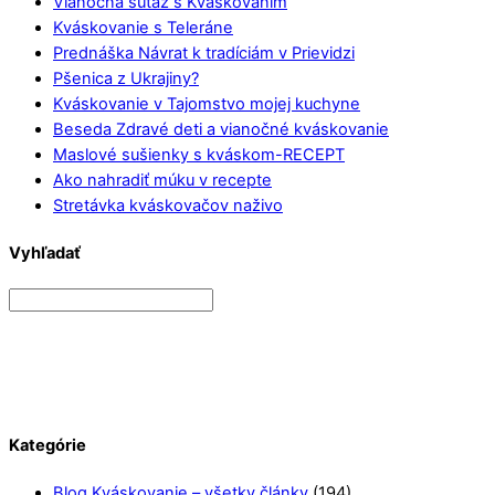
Vianočná súťaž s Kváskovaním
Kváskovanie s Teleráne
Prednáška Návrat k tradíciám v Prievidzi
Pšenica z Ukrajiny?
Kváskovanie v Tajomstvo mojej kuchyne
Beseda Zdravé deti a vianočné kváskovanie
Maslové sušienky s kváskom-RECEPT
Ako nahradiť múku v recepte
Stretávka kváskovačov naživo
Vyhľadať
Kategórie
Blog Kváskovanie – všetky články
(194)