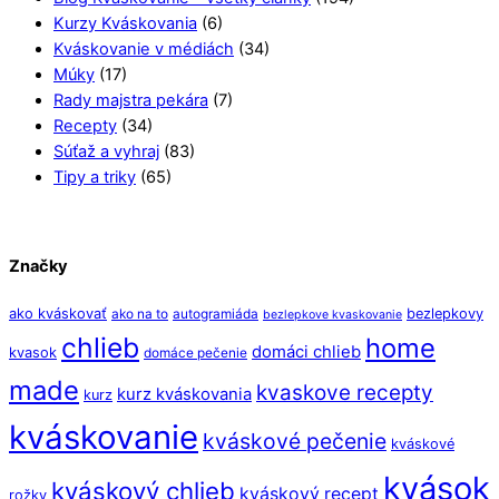
Kurzy Kváskovania
(6)
Kváskovanie v médiách
(34)
Múky
(17)
Rady majstra pekára
(7)
Recepty
(34)
Súťaž a vyhraj
(83)
Tipy a triky
(65)
Značky
ako kváskovať
bezlepkovy
ako na to
autogramiáda
bezlepkove kvaskovanie
chlieb
home
domáci chlieb
kvasok
domáce pečenie
made
kvaskove recepty
kurz kváskovania
kurz
kváskovanie
kváskové pečenie
kváskové
kvások
kváskový chlieb
kváskový recept
rožky