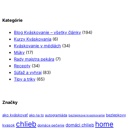
Kategórie
Blog Kváskovanie – všetky články
(194)
Kurzy Kváskovania
(6)
Kváskovanie v médiách
(34)
Múky
(17)
Rady majstra pekára
(7)
Recepty
(34)
Súťaž a vyhraj
(83)
Tipy a triky
(65)
Značky
ako kváskovať
bezlepkovy
ako na to
autogramiáda
bezlepkove kvaskovanie
chlieb
home
domáci chlieb
kvasok
domáce pečenie