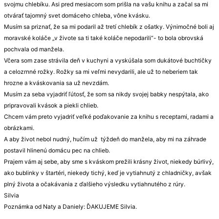
svojmu chlebíku. Asi pred mesiacom som prišla na vašu knihu a začal sa mi
otvárať tajomný svet domáceho chleba, vône kvásku.
Musím sa priznať, že sa mi podaril až tretí chlebík z ošatky. Výnimočné boli aj
moravské koláče „v živote sa ti také koláče nepodarili“- to bola obrovská
pochvala od manžela.
Včera som zase strávila deň v kuchyni a vyskúšala som dukátové buchtičky
a celozrnné rožky. Rožky sa mi veľmi nevydarili, ale už to neberiem tak
hrozne a kváskovania sa už nevzdám.
Musím za seba vyjadriť ľútosť, že som sa nikdy svojej babky nespýtala, ako
pripravovali kvások a piekli chlieb.
Chcem vám preto vyjadriť veľké poďakovanie za knihu s receptami, radami a
obrázkami.
A aby život nebol nudný, hučím už týždeň do manžela, aby mi na záhrade
postavil hlinenú domácu pec na chlieb.
Prajem vám aj sebe, aby sme s kváskom prežili krásny život, niekedy búrlivý,
ako bublinky v štartéri, niekedy tichý, keď je vytiahnutý z chladničky, avšak
plný života a očakávania z ďalšieho výsledku vytiahnutého z rúry.
Silvia
Poznámka od Naty a Daniely: ĎAKUJEME Silvia.