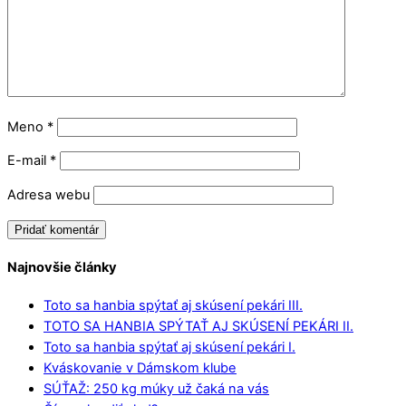
Meno
*
E-mail
*
Adresa webu
Najnovšie články
Toto sa hanbia spýtať aj skúsení pekári III.
TOTO SA HANBIA SPÝTAŤ AJ SKÚSENÍ PEKÁRI II.
Toto sa hanbia spýtať aj skúsení pekári I.
Kváskovanie v Dámskom klube
SÚŤAŽ: 250 kg múky už čaká na vás