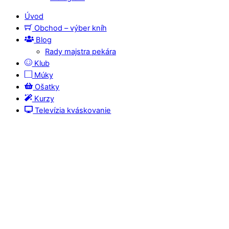
Úvod
Obchod – výber kníh
Blog
Rady majstra pekára
Klub
Múky
Ošatky
Kurzy
Televízia kváskovanie