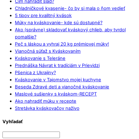
Čím nahradiť slad?
Chladničkové kvasenie- čo by si mala o ňom vedieť
5 tipov pre kvalitný kvások
Múky na kváskovanie- kde sú dostupné?
Ako (správne) skladovať kváskový chlieb, aby tvrdol
pomalšie?
Peč s láskou a vyhraj 20 kg prémiovej múky!
Vianočná súťaž s Kváskovaním
Kváskovanie s Teleráne
Prednáška Návrat k tradíciám v Prievidzi
Pšenica z Ukrajiny?
Kváskovanie v Tajomstvo mojej kuchyne
Beseda Zdravé deti a vianočné kváskovanie
Maslové sušienky s kváskom-RECEPT
Ako nahradiť múku v recepte
Stretávka kváskovačov naživo
Vyhľadať