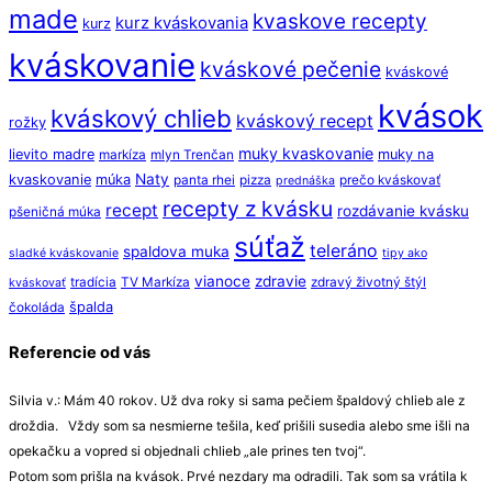
made
kvaskove recepty
kurz kváskovania
kurz
kváskovanie
kváskové pečenie
kváskové
kvások
kváskový chlieb
kváskový recept
rožky
muky kvaskovanie
lievito madre
muky na
markíza
mlyn Trenčan
Naty
kvaskovanie
múka
panta rhei
pizza
prečo kváskovať
prednáška
recepty z kvásku
recept
rozdávanie kvásku
pšeničná múka
súťaž
teleráno
spaldova muka
sladké kváskovanie
tipy ako
vianoce
zdravie
tradícia
TV Markíza
zdravý životný štýl
kváskovať
špalda
čokoláda
Referencie od vás
Silvia v.: Mám 40 rokov. Už dva roky si sama pečiem špaldový chlieb ale z
droždia. Vždy som sa nesmierne tešila, keď prišili susedia alebo sme išli na
opekačku a vopred si objednali chlieb „ale prines ten tvoj“.
Potom som prišla na kvások. Prvé nezdary ma odradili. Tak som sa vrátila k