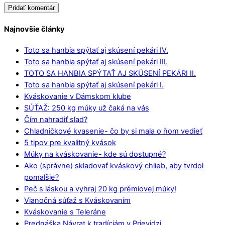
Najnovšie články
Toto sa hanbia spýtať aj skúsení pekári IV.
Toto sa hanbia spýtať aj skúsení pekári III.
TOTO SA HANBIA SPÝTAŤ AJ SKÚSENÍ PEKÁRI II.
Toto sa hanbia spýtať aj skúsení pekári I.
Kváskovanie v Dámskom klube
SÚŤAŽ: 250 kg múky už čaká na vás
Čím nahradiť slad?
Chladničkové kvasenie- čo by si mala o ňom vedieť
5 tipov pre kvalitný kvások
Múky na kváskovanie- kde sú dostupné?
Ako (správne) skladovať kváskový chlieb, aby tvrdol
pomalšie?
Peč s láskou a vyhraj 20 kg prémiovej múky!
Vianočná súťaž s Kváskovaním
Kváskovanie s Teleráne
Prednáška Návrat k tradíciám v Prievidzi