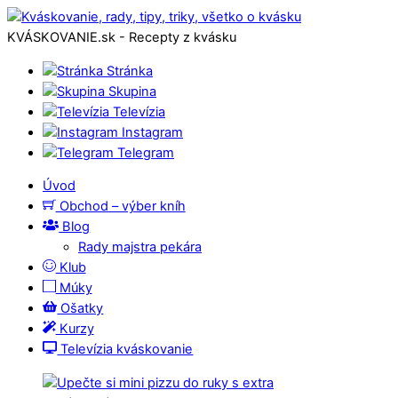
KVÁSKOVANIE.sk - Recepty z kvásku
Stránka
Skupina
Televízia
Instagram
Telegram
Úvod
Obchod – výber kníh
Blog
Rady majstra pekára
Klub
Múky
Ošatky
Kurzy
Televízia kváskovanie