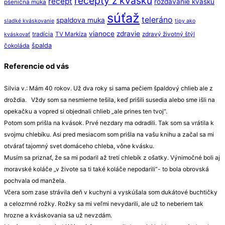
recepty z kvásku
recept
rozdávanie kvásku
pšeničná múka
súťaž
teleráno
spaldova muka
sladké kváskovanie
tipy ako
vianoce
zdravie
tradícia
TV Markíza
zdravý životný štýl
kváskovať
špalda
čokoláda
Referencie od vás
Silvia v.: Mám 40 rokov. Už dva roky si sama pečiem špaldový chlieb ale z
droždia. Vždy som sa nesmierne tešila, keď prišili susedia alebo sme išli na
opekačku a vopred si objednali chlieb „ale prines ten tvoj“.
Potom som prišla na kvások. Prvé nezdary ma odradili. Tak som sa vrátila k
svojmu chlebíku. Asi pred mesiacom som prišla na vašu knihu a začal sa mi
otvárať tajomný svet domáceho chleba, vône kvásku.
Musím sa priznať, že sa mi podaril až tretí chlebík z ošatky. Výnimočné boli aj
moravské koláče „v živote sa ti také koláče nepodarili“- to bola obrovská
pochvala od manžela.
Včera som zase strávila deň v kuchyni a vyskúšala som dukátové buchtičky
a celozrnné rožky. Rožky sa mi veľmi nevydarili, ale už to neberiem tak
hrozne a kváskovania sa už nevzdám.