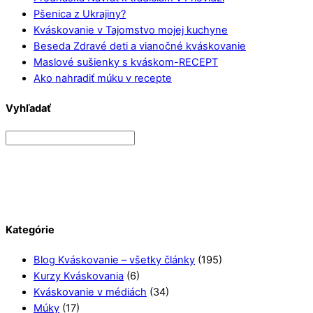
Pšenica z Ukrajiny?
Kváskovanie v Tajomstvo mojej kuchyne
Beseda Zdravé deti a vianočné kváskovanie
Maslové sušienky s kváskom-RECEPT
Ako nahradiť múku v recepte
Vyhľadať
Kategórie
Blog Kváskovanie – všetky články
(195)
Kurzy Kváskovania
(6)
Kváskovanie v médiách
(34)
Múky
(17)