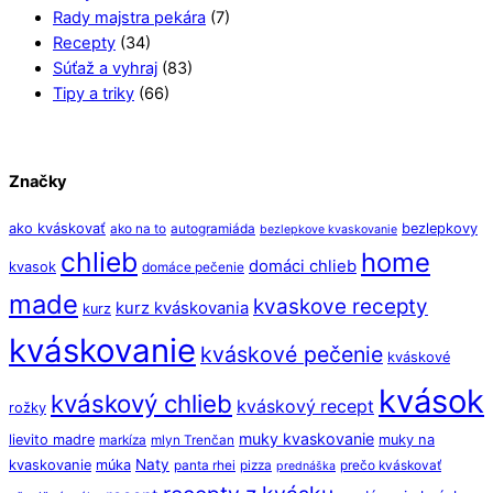
Rady majstra pekára
(7)
Recepty
(34)
Súťaž a vyhraj
(83)
Tipy a triky
(66)
Značky
ako kváskovať
bezlepkovy
ako na to
autogramiáda
bezlepkove kvaskovanie
chlieb
home
domáci chlieb
kvasok
domáce pečenie
made
kvaskove recepty
kurz kváskovania
kurz
kváskovanie
kváskové pečenie
kváskové
kvások
kváskový chlieb
kváskový recept
rožky
muky kvaskovanie
lievito madre
muky na
markíza
mlyn Trenčan
Naty
kvaskovanie
múka
panta rhei
pizza
prečo kváskovať
prednáška