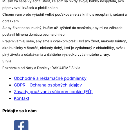
Musím za seba vyjadriť ľútosť, že som sa nikdy svojej babky nespýtala, ako
pripravovali kvások a piekli chlieb.
Chcem vám preto vyjadriť veľké poďakovanie za knihu s receptami, radami a
obrázkami.
A aby život nebol nudný, hučím už týždeň do manžela, aby mi na záhrade
postavil hlinenú domácu pec na chlieb.
Prajem vám aj sebe, aby sme s kváskom prežili krásny život, niekedy búrlivý,
ako bublinky v štartéri, niekedy tichý, keď je vytiahnutý z chladničky, avšak
plný života a očakávania z ďalšieho výsledku vytiahnutého z rúry.
Silvia
Poznámka od Naty a Daniely: ĎAKUJEME Silvia.
Obchodné a reklamačné podmienky
GDPR – Ochrana osobných údajov
Zásady používania súborov cookie (EÚ)
Kontakt
Pridajte sa k nám