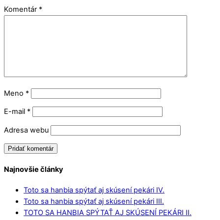
Komentár
*
Meno
*
E-mail
*
Adresa webu
Najnovšie články
Toto sa hanbia spýtať aj skúsení pekári IV.
Toto sa hanbia spýtať aj skúsení pekári III.
TOTO SA HANBIA SPÝTAŤ AJ SKÚSENÍ PEKÁRI II.