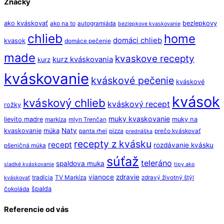
Značky
ako kváskovať
bezlepkovy
ako na to
autogramiáda
bezlepkove kvaskovanie
chlieb
home
domáci chlieb
kvasok
domáce pečenie
made
kvaskove recepty
kurz kváskovania
kurz
kváskovanie
kváskové pečenie
kváskové
kvások
kváskový chlieb
kváskový recept
rožky
muky kvaskovanie
lievito madre
muky na
markíza
mlyn Trenčan
Naty
kvaskovanie
múka
panta rhei
pizza
prečo kváskovať
prednáška
recepty z kvásku
recept
rozdávanie kvásku
pšeničná múka
súťaž
teleráno
spaldova muka
sladké kváskovanie
tipy ako
vianoce
zdravie
tradícia
TV Markíza
zdravý životný štýl
kváskovať
špalda
čokoláda
Referencie od vás