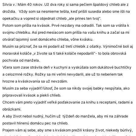
Silvia v.: Mám 40 rokov. Už dva roky si sama pečiem špaldový chlieb ale z
droždia. Vždy som sa nesmierne tešila, keď prišili susedia alebo sme išli na
opekačku a vopred si objednali chlieb „ale prines ten tvoj“.
Potom som prišla na kvások. Prvé nezdary ma odradili. Tak som sa vrátila k
svojmu chlebíku. Asi pred mesiacom som prišla na vašu knihu a začal sa mi
otvárať tajomný svet domáceho chleba, vône kvásku.
Musím sa priznať, že sa mi podaril až tretí chlebík z ošatky. Výnimočné boli aj
moravské koláče „v živote sa ti také koláče nepodarili“- to bola obrovská
pochvala od manžela.
Včera som zase strávila deň v kuchyni a vyskúšala som dukátové buchtičky
a celozrnné rožky. Rožky sa mi veľmi nevydarili, ale už to neberiem tak
hrozne a kváskovania sa už nevzdám.
Musím za seba vyjadriť ľútosť, že som sa nikdy svojej babky nespýtala, ako
pripravovali kvások a piekli chlieb.
Chcem vám preto vyjadriť veľké poďakovanie za knihu s receptami, radami a
obrázkami.
A aby život nebol nudný, hučím už týždeň do manžela, aby mi na záhrade
postavil hlinenú domácu pec na chlieb.
Prajem vám aj sebe, aby sme s kváskom prežili krásny život, niekedy búrlivý,