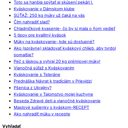
Toto sa hanbia spýtať aj skúsení pekári I.
Kváskovanie v Dámskom klube
SÚŤAŽ: 250 kg múky už čaká na vás
Čím nahradiť slad?
Chladničkové kvasenie- čo by si mala o ňom vedieť
5 tipov pre kvalitný kvások
Múky na kváskovanie- kde sú dostupné?
Ako (správne) skladovať kváskový chlieb, aby tvrdol
pomalšie?
Peč s láskou a vyhraj 20 kg prémiovej múky!
Vianočná súťaž s Kváskovaním
Kváskovanie s Teleráne
Prednáška Návrat k tradíciám v Prievidzi
Pšenica z Ukrajiny?
Kváskovanie v Tajomstvo mojej kuchyne
Beseda Zdravé deti a vianočné kváskovanie
Maslové sušienky s kváskom-RECEPT
Ako nahradiť múku v recepte
Vyhľadať