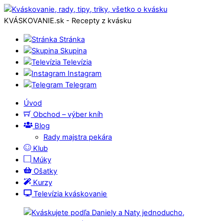
KVÁSKOVANIE.sk - Recepty z kvásku
Stránka
Skupina
Televízia
Instagram
Telegram
Úvod
Obchod – výber kníh
Blog
Rady majstra pekára
Klub
Múky
Ošatky
Kurzy
Televízia kváskovanie