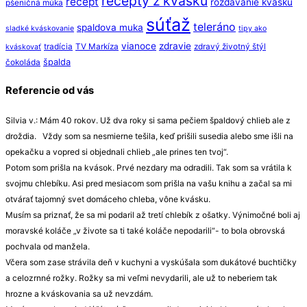
recepty z kvásku
recept
rozdávanie kvásku
pšeničná múka
súťaž
teleráno
spaldova muka
sladké kváskovanie
tipy ako
vianoce
zdravie
tradícia
TV Markíza
zdravý životný štýl
kváskovať
špalda
čokoláda
Referencie od vás
Silvia v.: Mám 40 rokov. Už dva roky si sama pečiem špaldový chlieb ale z
droždia. Vždy som sa nesmierne tešila, keď prišili susedia alebo sme išli na
opekačku a vopred si objednali chlieb „ale prines ten tvoj“.
Potom som prišla na kvások. Prvé nezdary ma odradili. Tak som sa vrátila k
svojmu chlebíku. Asi pred mesiacom som prišla na vašu knihu a začal sa mi
otvárať tajomný svet domáceho chleba, vône kvásku.
Musím sa priznať, že sa mi podaril až tretí chlebík z ošatky. Výnimočné boli aj
moravské koláče „v živote sa ti také koláče nepodarili“- to bola obrovská
pochvala od manžela.
Včera som zase strávila deň v kuchyni a vyskúšala som dukátové buchtičky
a celozrnné rožky. Rožky sa mi veľmi nevydarili, ale už to neberiem tak
hrozne a kváskovania sa už nevzdám.