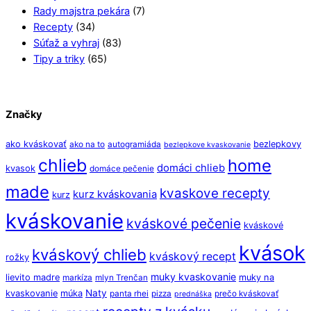
Rady majstra pekára
(7)
Recepty
(34)
Súťaž a vyhraj
(83)
Tipy a triky
(65)
Značky
ako kváskovať
bezlepkovy
ako na to
autogramiáda
bezlepkove kvaskovanie
chlieb
home
domáci chlieb
kvasok
domáce pečenie
made
kvaskove recepty
kurz kváskovania
kurz
kváskovanie
kváskové pečenie
kváskové
kvások
kváskový chlieb
kváskový recept
rožky
muky kvaskovanie
lievito madre
muky na
markíza
mlyn Trenčan
Naty
kvaskovanie
múka
panta rhei
pizza
prečo kváskovať
prednáška