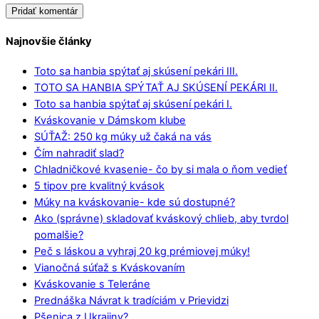
Najnovšie články
Toto sa hanbia spýtať aj skúsení pekári III.
TOTO SA HANBIA SPÝTAŤ AJ SKÚSENÍ PEKÁRI II.
Toto sa hanbia spýtať aj skúsení pekári I.
Kváskovanie v Dámskom klube
SÚŤAŽ: 250 kg múky už čaká na vás
Čím nahradiť slad?
Chladničkové kvasenie- čo by si mala o ňom vedieť
5 tipov pre kvalitný kvások
Múky na kváskovanie- kde sú dostupné?
Ako (správne) skladovať kváskový chlieb, aby tvrdol
pomalšie?
Peč s láskou a vyhraj 20 kg prémiovej múky!
Vianočná súťaž s Kváskovaním
Kváskovanie s Teleráne
Prednáška Návrat k tradíciám v Prievidzi
Pšenica z Ukrajiny?