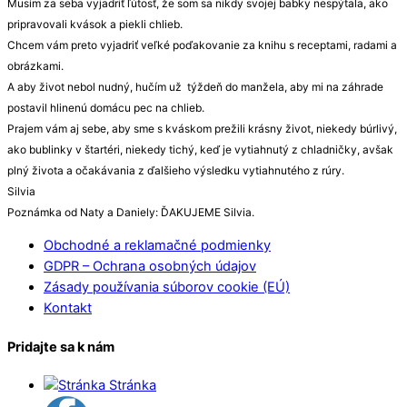
Musím za seba vyjadriť ľútosť, že som sa nikdy svojej babky nespýtala, ako
pripravovali kvások a piekli chlieb.
Chcem vám preto vyjadriť veľké poďakovanie za knihu s receptami, radami a
obrázkami.
A aby život nebol nudný, hučím už týždeň do manžela, aby mi na záhrade
postavil hlinenú domácu pec na chlieb.
Prajem vám aj sebe, aby sme s kváskom prežili krásny život, niekedy búrlivý,
ako bublinky v štartéri, niekedy tichý, keď je vytiahnutý z chladničky, avšak
plný života a očakávania z ďalšieho výsledku vytiahnutého z rúry.
Silvia
Poznámka od Naty a Daniely: ĎAKUJEME Silvia.
Obchodné a reklamačné podmienky
GDPR – Ochrana osobných údajov
Zásady používania súborov cookie (EÚ)
Kontakt
Pridajte sa k nám
Stránka