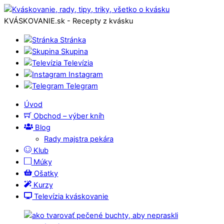
KVÁSKOVANIE.sk - Recepty z kvásku
Stránka
Skupina
Televízia
Instagram
Telegram
Úvod
Obchod – výber kníh
Blog
Rady majstra pekára
Klub
Múky
Ošatky
Kurzy
Televízia kváskovanie