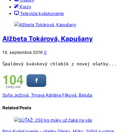
Ošatky
Kurzy
Televízia kváskovanie
Alžbeta Tokárová, Kapušany
14. septembra 2016
0
Špaldový kváskový chlebík z novej ošatky...
104
ZDIEĽANÍ
Soňa Ježová, Trnava
Adriána Filková, Beluša
Related Posts
Blog Kváskovanie - všetky články
,
Múky
,
Súťaž a vyhraj