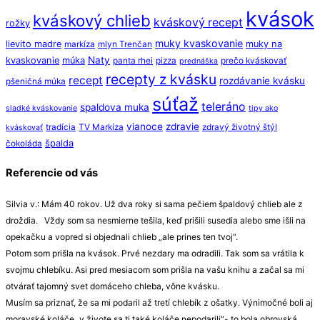
kvások
kváskový chlieb
kváskový recept
rožky
muky kvaskovanie
lievito madre
muky na
markíza
mlyn Trenčan
Naty
kvaskovanie
múka
panta rhei
pizza
prečo kváskovať
prednáška
recepty z kvásku
recept
rozdávanie kvásku
pšeničná múka
súťaž
teleráno
spaldova muka
sladké kváskovanie
tipy ako
vianoce
zdravie
tradícia
TV Markíza
zdravý životný štýl
kváskovať
špalda
čokoláda
Referencie od vás
Silvia v.: Mám 40 rokov. Už dva roky si sama pečiem špaldový chlieb ale z
droždia. Vždy som sa nesmierne tešila, keď prišili susedia alebo sme išli na
opekačku a vopred si objednali chlieb „ale prines ten tvoj“.
Potom som prišla na kvások. Prvé nezdary ma odradili. Tak som sa vrátila k
svojmu chlebíku. Asi pred mesiacom som prišla na vašu knihu a začal sa mi
otvárať tajomný svet domáceho chleba, vône kvásku.
Musím sa priznať, že sa mi podaril až tretí chlebík z ošatky. Výnimočné boli aj
moravské koláče „v živote sa ti také koláče nepodarili“- to bola obrovská