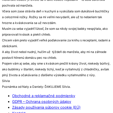
pochvala od manžela.
Včera som zase strávila deň v kuchyni a vyskúšala som dukátové buchtičky
a celozrnné rožky. Rožky sa mi veľmi nevydarili, ale už to neberiem tak
hrozne a kváskovania sa už nevzdám.
Musím za seba vyjadriť ľútosť, že som sa nikdy svojej babky nespýtala, ako
pripravovali kvások a piekli chlieb.
Chcem vám preto vyjadriť veľké poďakovanie za knihu s receptami, radami a
obrázkami.
A aby život nebol nudný, hučím už týždeň do manžela, aby mi na záhrade
postavil hlinenú domácu pec na chlieb.
Prajem vám aj sebe, aby sme s kváskom prežili krásny život, niekedy búrlivý,
ako bublinky v štartéri, niekedy tichý, keď je vytiahnutý z chladničky, avšak
plný života a očakávania z ďalšieho výsledku vytiahnutého z rúry.
Silvia
Poznámka od Naty a Daniely: ĎAKUJEME Silvia.
Obchodné a reklamačné podmienky
GDPR – Ochrana osobných údajov
Zásady používania súborov cookie (EÚ)