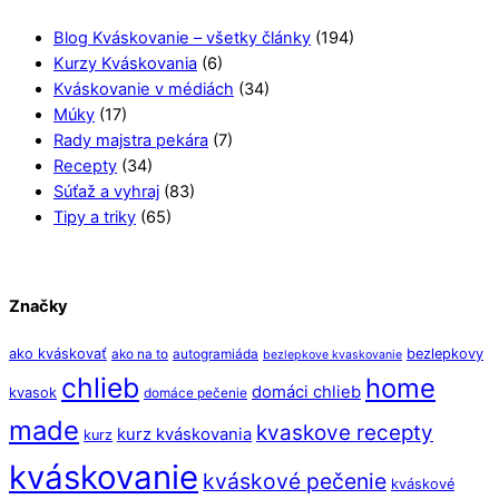
Blog Kváskovanie – všetky články
(194)
Kurzy Kváskovania
(6)
Kváskovanie v médiách
(34)
Múky
(17)
Rady majstra pekára
(7)
Recepty
(34)
Súťaž a vyhraj
(83)
Tipy a triky
(65)
Značky
ako kváskovať
bezlepkovy
ako na to
autogramiáda
bezlepkove kvaskovanie
chlieb
home
domáci chlieb
kvasok
domáce pečenie
made
kvaskove recepty
kurz kváskovania
kurz
kváskovanie
kváskové pečenie
kváskové