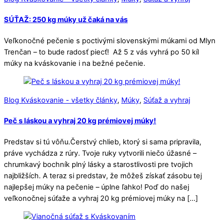
SÚŤAŽ: 250 kg múky už čaká na vás
Veľkonočné pečenie s poctivými slovenskými múkami od Mlyn
Trenčan – to bude radosť piecť! Až 5 z vás vyhrá po 50 kíl
múky na kváskovanie i na bežné pečenie.
Blog Kváskovanie - všetky články
,
Múky
,
Súťaž a vyhraj
Peč s láskou a vyhraj 20 kg prémiovej múky!
Predstav si tú vôňu.Čerstvý chlieb, ktorý si sama pripravila,
práve vychádza z rúry. Tvoje ruky vytvorili niečo úžasné –
chrumkavý bochník plný lásky a starostlivosti pre tvojich
najbližších. A teraz si predstav, že môžeš získať zásobu tej
najlepšej múky na pečenie – úplne ľahko! Poď do našej
veľkonočnej súťaže a vyhraj 20 kg prémiovej múky na […]