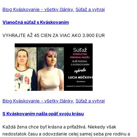
Blog Kváskovanie - všetky články
,
Súťaž a vyhraj
Vianočná súťaž s Kváskovaním
VYHRAJTE AŽ 45 CIEN ZA VIAC AKO 3.900 EUR
Blog Kváskovanie - všetky články
,
Súťaž a vyhraj
S Kváskovaním našla opäť svoju krásu
Každá žena chce byť krásna a príťažlivá. Niekedy však
nedostatok času a odovzdanie celej samej seba pre rodinu a