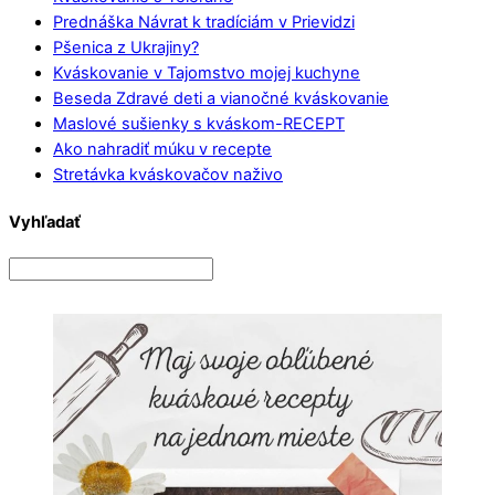
Prednáška Návrat k tradíciám v Prievidzi
Pšenica z Ukrajiny?
Kváskovanie v Tajomstvo mojej kuchyne
Beseda Zdravé deti a vianočné kváskovanie
Maslové sušienky s kváskom-RECEPT
Ako nahradiť múku v recepte
Stretávka kváskovačov naživo
Vyhľadať