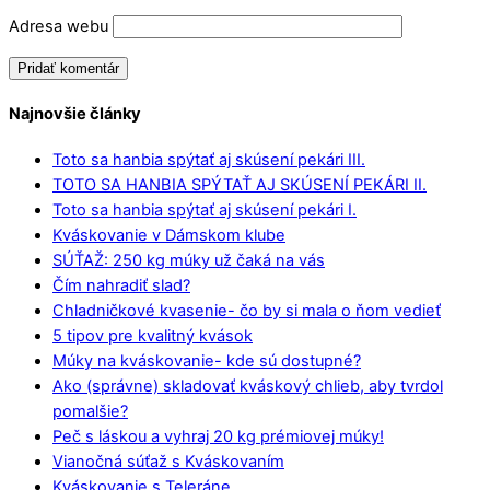
Adresa webu
Najnovšie články
Toto sa hanbia spýtať aj skúsení pekári III.
TOTO SA HANBIA SPÝTAŤ AJ SKÚSENÍ PEKÁRI II.
Toto sa hanbia spýtať aj skúsení pekári I.
Kváskovanie v Dámskom klube
SÚŤAŽ: 250 kg múky už čaká na vás
Čím nahradiť slad?
Chladničkové kvasenie- čo by si mala o ňom vedieť
5 tipov pre kvalitný kvások
Múky na kváskovanie- kde sú dostupné?
Ako (správne) skladovať kváskový chlieb, aby tvrdol
pomalšie?
Peč s láskou a vyhraj 20 kg prémiovej múky!
Vianočná súťaž s Kváskovaním
Kváskovanie s Teleráne