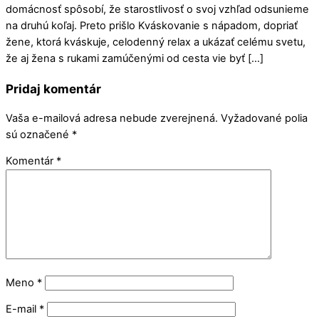
domácnosť spôsobí, že starostlivosť o svoj vzhľad odsunieme
na druhú koľaj. Preto prišlo Kváskovanie s nápadom, dopriať
žene, ktorá kváskuje, celodenný relax a ukázať celému svetu,
že aj žena s rukami zamúčenými od cesta vie byť […]
Pridaj komentár
Vaša e-mailová adresa nebude zverejnená.
Vyžadované polia
sú označené
*
Komentár
*
Meno
*
E-mail
*