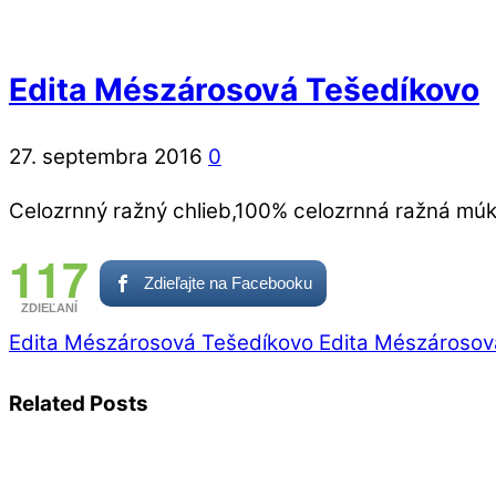
Edita Mészárosová Tešedíkovo
27. septembra 2016
0
Celozrnný ražný chlieb,100% celozrnná ražná mú
117
Zdieľajte na Facebooku
ZDIEĽANÍ
Edita Mészárosová Tešedíkovo
Edita Mészárosov
Related Posts