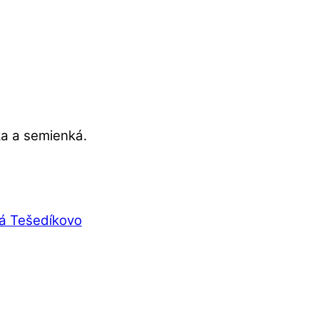
ka a semienká.
á Tešedíkovo