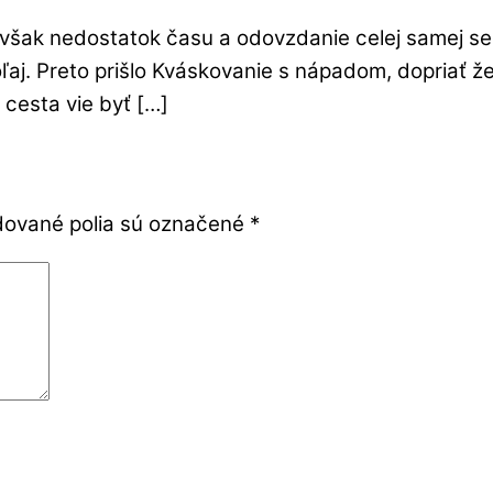
y však nedostatok času a odovzdanie celej samej s
ľaj. Preto prišlo Kváskovanie s nápadom, dopriať ž
cesta vie byť […]
ované polia sú označené
*