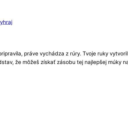
yhraj
pripravila, práve vychádza z rúry. Tvoje ruky vytvor
 predstav, že môžeš získať zásobu tej najlepšej múky