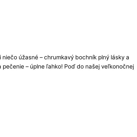
ili niečo úžasné – chrumkavý bochník plný lásky a
 na pečenie – úplne ľahko! Poď do našej veľkonočnej