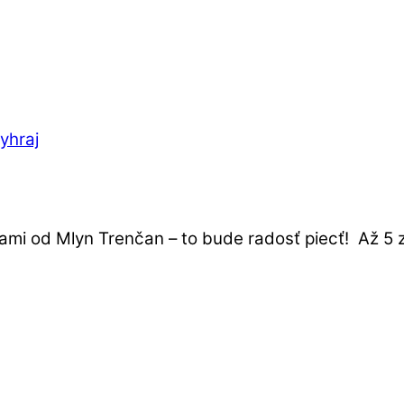
yhraj
i od Mlyn Trenčan – to bude radosť piecť! Až 5 z 