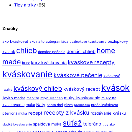
Tipy a triky
(65)
Značky
ako kváskovať
bezlepkovy
ako na to
autogramiáda
bezlepkove kvaskovanie
chlieb
home
domáci chlieb
kvasok
domáce pečenie
made
kvaskove recepty
kurz kváskovania
kurz
kváskovanie
kváskové pečenie
kváskové
kvások
kváskový chlieb
kváskový recept
rožky
muky kvaskovanie
lievito madre
muky na
markíza
mlyn Trenčan
Naty
kvaskovanie
múka
panta rhei
pizza
prečo kváskovať
prednáška
recepty z kvásku
recept
rozdávanie kvásku
pšeničná múka
súťaž
teleráno
spaldova muka
sladké kváskovanie
tipy ako
vianoce
zdravie