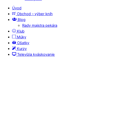
Úvod
Obchod – výber kníh
Blog
Rady majstra pekára
Klub
Múky
Ošatky
Kurzy
Televízia kváskovanie