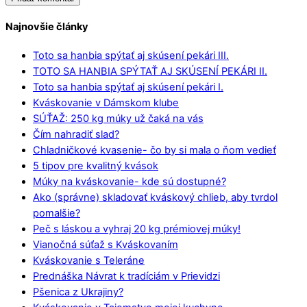
Najnovšie články
Toto sa hanbia spýtať aj skúsení pekári III.
TOTO SA HANBIA SPÝTAŤ AJ SKÚSENÍ PEKÁRI II.
Toto sa hanbia spýtať aj skúsení pekári I.
Kváskovanie v Dámskom klube
SÚŤAŽ: 250 kg múky už čaká na vás
Čím nahradiť slad?
Chladničkové kvasenie- čo by si mala o ňom vedieť
5 tipov pre kvalitný kvások
Múky na kváskovanie- kde sú dostupné?
Ako (správne) skladovať kváskový chlieb, aby tvrdol
pomalšie?
Peč s láskou a vyhraj 20 kg prémiovej múky!
Vianočná súťaž s Kváskovaním
Kváskovanie s Teleráne
Prednáška Návrat k tradíciám v Prievidzi
Pšenica z Ukrajiny?