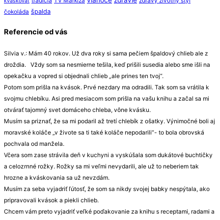
tradícia
TV Markíza
zdravý životný štýl
kváskovať
špalda
čokoláda
Referencie od vás
Silvia v.: Mám 40 rokov. Už dva roky si sama pečiem špaldový chlieb ale z
droždia. Vždy som sa nesmierne tešila, keď prišili susedia alebo sme išli na
opekačku a vopred si objednali chlieb „ale prines ten tvoj“.
Potom som prišla na kvások. Prvé nezdary ma odradili. Tak som sa vrátila k
svojmu chlebíku. Asi pred mesiacom som prišla na vašu knihu a začal sa mi
otvárať tajomný svet domáceho chleba, vône kvásku.
Musím sa priznať, že sa mi podaril až tretí chlebík z ošatky. Výnimočné boli aj
moravské koláče „v živote sa ti také koláče nepodarili“- to bola obrovská
pochvala od manžela.
Včera som zase strávila deň v kuchyni a vyskúšala som dukátové buchtičky
a celozrnné rožky. Rožky sa mi veľmi nevydarili, ale už to neberiem tak
hrozne a kváskovania sa už nevzdám.
Musím za seba vyjadriť ľútosť, že som sa nikdy svojej babky nespýtala, ako
pripravovali kvások a piekli chlieb.
Chcem vám preto vyjadriť veľké poďakovanie za knihu s receptami, radami a