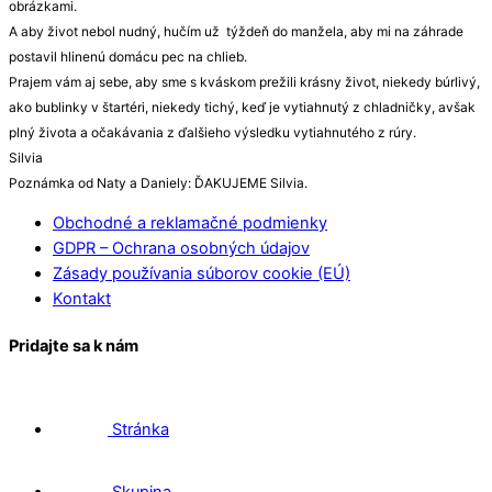
obrázkami.
A aby život nebol nudný, hučím už týždeň do manžela, aby mi na záhrade
postavil hlinenú domácu pec na chlieb.
Prajem vám aj sebe, aby sme s kváskom prežili krásny život, niekedy búrlivý,
ako bublinky v štartéri, niekedy tichý, keď je vytiahnutý z chladničky, avšak
plný života a očakávania z ďalšieho výsledku vytiahnutého z rúry.
Silvia
Poznámka od Naty a Daniely: ĎAKUJEME Silvia.
Obchodné a reklamačné podmienky
GDPR – Ochrana osobných údajov
Zásady používania súborov cookie (EÚ)
Kontakt
Pridajte sa k nám
Stránka