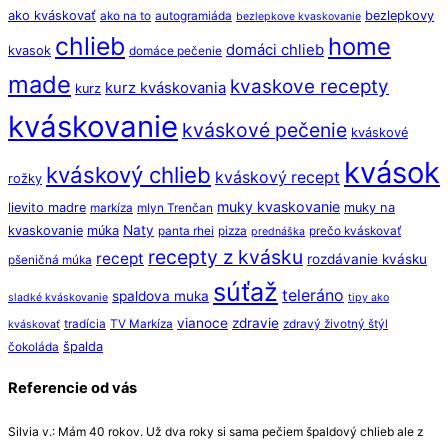
ako kváskovať
bezlepkovy
ako na to
autogramiáda
bezlepkove kvaskovanie
chlieb
home
domáci chlieb
kvasok
domáce pečenie
made
kvaskove recepty
kurz kváskovania
kurz
kváskovanie
kváskové pečenie
kváskové
kvások
kváskový chlieb
kváskový recept
rožky
muky kvaskovanie
lievito madre
muky na
markíza
mlyn Trenčan
Naty
kvaskovanie
múka
panta rhei
pizza
prečo kváskovať
prednáška
recepty z kvásku
recept
rozdávanie kvásku
pšeničná múka
súťaž
teleráno
spaldova muka
sladké kváskovanie
tipy ako
vianoce
zdravie
tradícia
TV Markíza
zdravý životný štýl
kváskovať
špalda
čokoláda
Referencie od vás
Silvia v.: Mám 40 rokov. Už dva roky si sama pečiem špaldový chlieb ale z