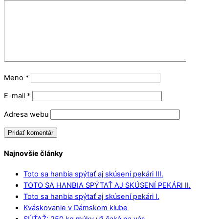
Meno
*
E-mail
*
Adresa webu
Najnovšie články
Toto sa hanbia spýtať aj skúsení pekári III.
TOTO SA HANBIA SPÝTAŤ AJ SKÚSENÍ PEKÁRI II.
Toto sa hanbia spýtať aj skúsení pekári I.
Kváskovanie v Dámskom klube