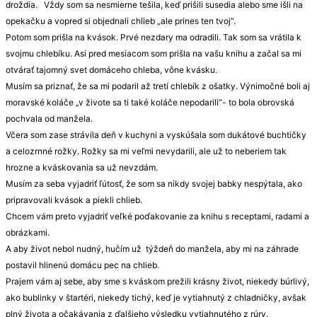
droždia. Vždy som sa nesmierne tešila, keď prišili susedia alebo sme išli na
opekačku a vopred si objednali chlieb „ale prines ten tvoj“.
Potom som prišla na kvások. Prvé nezdary ma odradili. Tak som sa vrátila k
svojmu chlebíku. Asi pred mesiacom som prišla na vašu knihu a začal sa mi
otvárať tajomný svet domáceho chleba, vône kvásku.
Musím sa priznať, že sa mi podaril až tretí chlebík z ošatky. Výnimočné boli aj
moravské koláče „v živote sa ti také koláče nepodarili“- to bola obrovská
pochvala od manžela.
Včera som zase strávila deň v kuchyni a vyskúšala som dukátové buchtičky
a celozrnné rožky. Rožky sa mi veľmi nevydarili, ale už to neberiem tak
hrozne a kváskovania sa už nevzdám.
Musím za seba vyjadriť ľútosť, že som sa nikdy svojej babky nespýtala, ako
pripravovali kvások a piekli chlieb.
Chcem vám preto vyjadriť veľké poďakovanie za knihu s receptami, radami a
obrázkami.
A aby život nebol nudný, hučím už týždeň do manžela, aby mi na záhrade
postavil hlinenú domácu pec na chlieb.
Prajem vám aj sebe, aby sme s kváskom prežili krásny život, niekedy búrlivý,
ako bublinky v štartéri, niekedy tichý, keď je vytiahnutý z chladničky, avšak
plný života a očakávania z ďalšieho výsledku vytiahnutého z rúry.