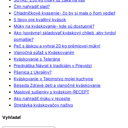
SÚŤAŽ: 250 kg múky už čaká na vás
Čím nahradiť slad?
Chladničkové kvasenie- čo by si mala o ňom vedieť
5 tipov pre kvalitný kvások
Múky na kváskovanie- kde sú dostupné?
Ako (správne) skladovať kváskový chlieb, aby tvrdol
pomalšie?
Peč s láskou a vyhraj 20 kg prémiovej múky!
Vianočná súťaž s Kváskovaním
Kváskovanie s Teleráne
Prednáška Návrat k tradíciám v Prievidzi
Pšenica z Ukrajiny?
Kváskovanie v Tajomstvo mojej kuchyne
Beseda Zdravé deti a vianočné kváskovanie
Maslové sušienky s kváskom-RECEPT
Ako nahradiť múku v recepte
Stretávka kváskovačov naživo
Vyhľadať