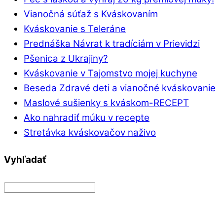
Vianočná súťaž s Kváskovaním
Kváskovanie s Teleráne
Prednáška Návrat k tradíciám v Prievidzi
Pšenica z Ukrajiny?
Kváskovanie v Tajomstvo mojej kuchyne
Beseda Zdravé deti a vianočné kváskovanie
Maslové sušienky s kváskom-RECEPT
Ako nahradiť múku v recepte
Stretávka kváskovačov naživo
Vyhľadať