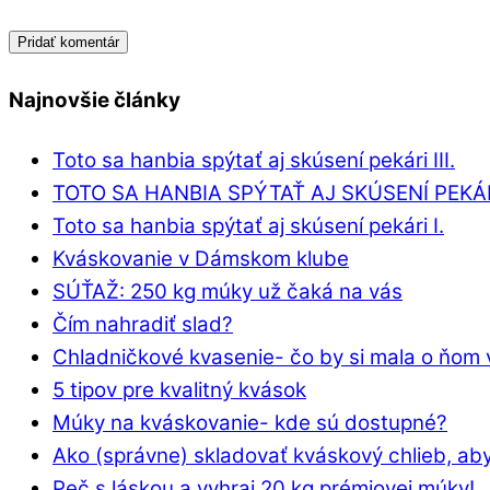
Najnovšie články
Toto sa hanbia spýtať aj skúsení pekári III.
TOTO SA HANBIA SPÝTAŤ AJ SKÚSENÍ PEKÁRI
Toto sa hanbia spýtať aj skúsení pekári I.
Kváskovanie v Dámskom klube
SÚŤAŽ: 250 kg múky už čaká na vás
Čím nahradiť slad?
Chladničkové kvasenie- čo by si mala o ňom 
5 tipov pre kvalitný kvások
Múky na kváskovanie- kde sú dostupné?
Ako (správne) skladovať kváskový chlieb, aby
Peč s láskou a vyhraj 20 kg prémiovej múky!