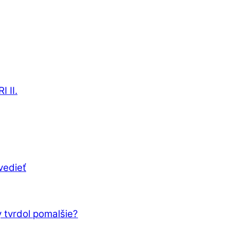
 II.
vedieť
 tvrdol pomalšie?