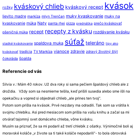
kvások
kváskový chlieb
kváskový recept
rožky
muky kvaskovanie
lievito madre
muky na
markíza
mlyn Trenčan
Naty
kvaskovanie
múka
panta rhei
pizza
prečo kváskovať
prednáška
recepty z kvásku
recept
rozdávanie kvásku
pšeničná múka
súťaž
teleráno
spaldova muka
sladké kváskovanie
tipy ako
vianoce
zdravie
tradícia
TV Markíza
zdravý životný štýl
kváskovať
špalda
čokoláda
Referencie od vás
Silvia v.: Mám 40 rokov. Už dva roky si sama pečiem špaldový chlieb ale z
droždia. Vždy som sa nesmierne tešila, keď prišili susedia alebo sme išli na
opekačku a vopred si objednali chlieb „ale prines ten tvoj“.
Potom som prišla na kvások. Prvé nezdary ma odradili. Tak som sa vrátila k
svojmu chlebíku. Asi pred mesiacom som prišla na vašu knihu a začal sa mi
otvárať tajomný svet domáceho chleba, vône kvásku.
Musím sa priznať, že sa mi podaril až tretí chlebík z ošatky. Výnimočné boli aj
moravské koláče „v živote sa ti také koláče nepodarili“- to bola obrovská