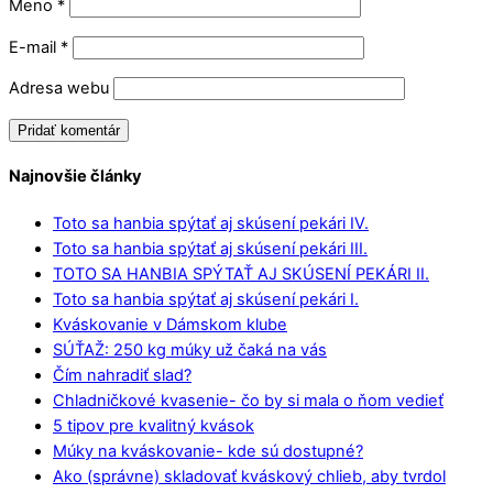
Meno
*
E-mail
*
Adresa webu
Najnovšie články
Toto sa hanbia spýtať aj skúsení pekári IV.
Toto sa hanbia spýtať aj skúsení pekári III.
TOTO SA HANBIA SPÝTAŤ AJ SKÚSENÍ PEKÁRI II.
Toto sa hanbia spýtať aj skúsení pekári I.
Kváskovanie v Dámskom klube
SÚŤAŽ: 250 kg múky už čaká na vás
Čím nahradiť slad?
Chladničkové kvasenie- čo by si mala o ňom vedieť
5 tipov pre kvalitný kvások
Múky na kváskovanie- kde sú dostupné?
Ako (správne) skladovať kváskový chlieb, aby tvrdol