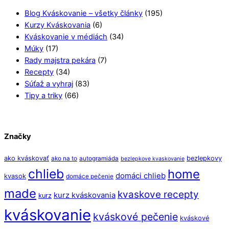
Blog Kváskovanie – všetky články
(195)
Kurzy Kváskovania
(6)
Kváskovanie v médiách
(34)
Múky
(17)
Rady majstra pekára
(7)
Recepty
(34)
Súťaž a vyhraj
(83)
Tipy a triky
(66)
Značky
ako kváskovať
bezlepkovy
ako na to
autogramiáda
bezlepkove kvaskovanie
chlieb
home
domáci chlieb
kvasok
domáce pečenie
made
kvaskove recepty
kurz kváskovania
kurz
kváskovanie
kváskové pečenie
kváskové