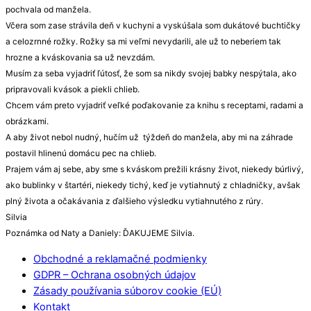
pochvala od manžela.
Včera som zase strávila deň v kuchyni a vyskúšala som dukátové buchtičky
a celozrnné rožky. Rožky sa mi veľmi nevydarili, ale už to neberiem tak
hrozne a kváskovania sa už nevzdám.
Musím za seba vyjadriť ľútosť, že som sa nikdy svojej babky nespýtala, ako
pripravovali kvások a piekli chlieb.
Chcem vám preto vyjadriť veľké poďakovanie za knihu s receptami, radami a
obrázkami.
A aby život nebol nudný, hučím už týždeň do manžela, aby mi na záhrade
postavil hlinenú domácu pec na chlieb.
Prajem vám aj sebe, aby sme s kváskom prežili krásny život, niekedy búrlivý,
ako bublinky v štartéri, niekedy tichý, keď je vytiahnutý z chladničky, avšak
plný života a očakávania z ďalšieho výsledku vytiahnutého z rúry.
Silvia
Poznámka od Naty a Daniely: ĎAKUJEME Silvia.
Obchodné a reklamačné podmienky
GDPR – Ochrana osobných údajov
Zásady používania súborov cookie (EÚ)
Kontakt