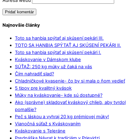
Adresa webu
Najnovšie články
Toto sa hanbia spýtať aj skúsení pekári III.
TOTO SA HANBIA SPÝTAŤ AJ SKÚSENÍ PEKÁRI II.
Toto sa hanbia spýtať aj skúsení pekári I.
Kváskovanie v Dámskom klube
SÚŤAŽ: 250 kg múky už čaká na vás
Čím nahradiť slad?
Chladničkové kvasenie- čo by si mala o ňom vedieť
5 tipov pre kvalitný kvások
Múky na kváskovanie- kde sú dostupné?
Ako (správne) skladovať kváskový chlieb, aby tvrdol
pomalšie?
Peč s láskou a vyhraj 20 kg prémiovej múky!
Vianočná súťaž s Kváskovaním
Kváskovanie s Teleráne
Prednáška Návrat k tradíciám v Prievidzi