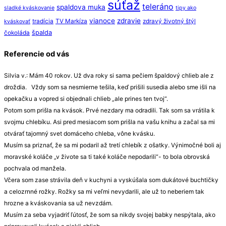
súťaž
teleráno
spaldova muka
sladké kváskovanie
tipy ako
vianoce
zdravie
tradícia
TV Markíza
zdravý životný štýl
kváskovať
špalda
čokoláda
Referencie od vás
Silvia v.: Mám 40 rokov. Už dva roky si sama pečiem špaldový chlieb ale z
droždia. Vždy som sa nesmierne tešila, keď prišili susedia alebo sme išli na
opekačku a vopred si objednali chlieb „ale prines ten tvoj“.
Potom som prišla na kvások. Prvé nezdary ma odradili. Tak som sa vrátila k
svojmu chlebíku. Asi pred mesiacom som prišla na vašu knihu a začal sa mi
otvárať tajomný svet domáceho chleba, vône kvásku.
Musím sa priznať, že sa mi podaril až tretí chlebík z ošatky. Výnimočné boli aj
moravské koláče „v živote sa ti také koláče nepodarili“- to bola obrovská
pochvala od manžela.
Včera som zase strávila deň v kuchyni a vyskúšala som dukátové buchtičky
a celozrnné rožky. Rožky sa mi veľmi nevydarili, ale už to neberiem tak
hrozne a kváskovania sa už nevzdám.
Musím za seba vyjadriť ľútosť, že som sa nikdy svojej babky nespýtala, ako