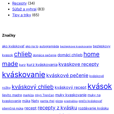
Recepty
(34)
Súťaž a vyhraj
(83)
Tipy a triky
(65)
Značky
ako kváskovať
bezlepkovy
ako na to
autogramiáda
bezlepkove kvaskovanie
chlieb
home
domáci chlieb
kvasok
domáce pečenie
made
kvaskove recepty
kurz kváskovania
kurz
kváskovanie
kváskové pečenie
kváskové
kvások
kváskový chlieb
kváskový recept
rožky
muky kvaskovanie
lievito madre
muky na
markíza
mlyn Trenčan
Naty
kvaskovanie
múka
panta rhei
pizza
prečo kváskovať
prednáška
recepty z kvásku
recept
rozdávanie kvásku
pšeničná múka