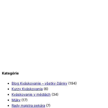
Kategórie
Blog Kváskovanie – všetky články
(194)
Kurzy Kváskovania
(6)
Kváskovanie v médiách
(34)
Múky
(17)
Rady majstra pekára
(7)