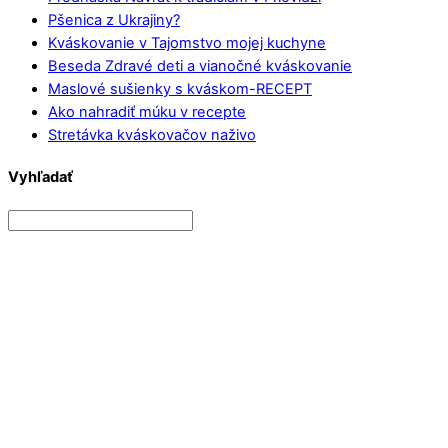
Pšenica z Ukrajiny?
Kváskovanie v Tajomstvo mojej kuchyne
Beseda Zdravé deti a vianočné kváskovanie
Maslové sušienky s kváskom-RECEPT
Ako nahradiť múku v recepte
Stretávka kváskovačov naživo
Vyhľadať