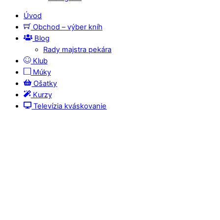
Úvod
Obchod – výber kníh
Blog
Rady majstra pekára
Klub
Múky
Ošatky
Kurzy
Televízia kváskovanie