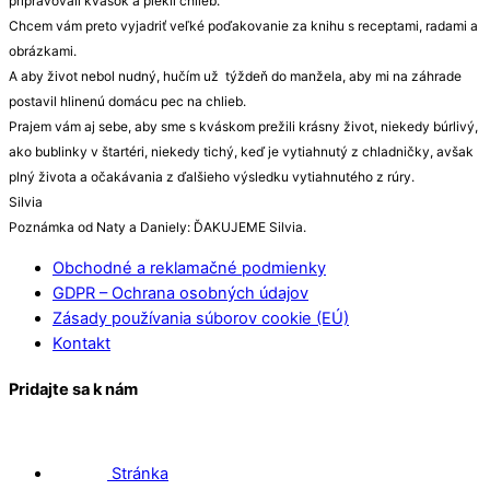
pripravovali kvások a piekli chlieb.
Chcem vám preto vyjadriť veľké poďakovanie za knihu s receptami, radami a
obrázkami.
A aby život nebol nudný, hučím už týždeň do manžela, aby mi na záhrade
postavil hlinenú domácu pec na chlieb.
Prajem vám aj sebe, aby sme s kváskom prežili krásny život, niekedy búrlivý,
ako bublinky v štartéri, niekedy tichý, keď je vytiahnutý z chladničky, avšak
plný života a očakávania z ďalšieho výsledku vytiahnutého z rúry.
Silvia
Poznámka od Naty a Daniely: ĎAKUJEME Silvia.
Obchodné a reklamačné podmienky
GDPR – Ochrana osobných údajov
Zásady používania súborov cookie (EÚ)
Kontakt
Pridajte sa k nám
Stránka