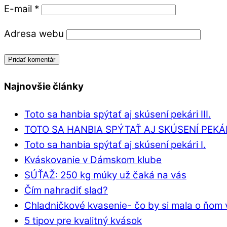
E-mail
*
Adresa webu
Najnovšie články
Toto sa hanbia spýtať aj skúsení pekári III.
TOTO SA HANBIA SPÝTAŤ AJ SKÚSENÍ PEKÁRI
Toto sa hanbia spýtať aj skúsení pekári I.
Kváskovanie v Dámskom klube
SÚŤAŽ: 250 kg múky už čaká na vás
Čím nahradiť slad?
Chladničkové kvasenie- čo by si mala o ňom 
5 tipov pre kvalitný kvások