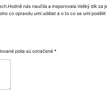
všech.Hodně nás naučila a insporovala.Veliký dík za 
oho co opravdu umí udělat a o to co se umí poděli
ované polia sú označené
*