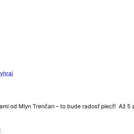
yhraj
i od Mlyn Trenčan – to bude radosť piecť! Až 5 z 