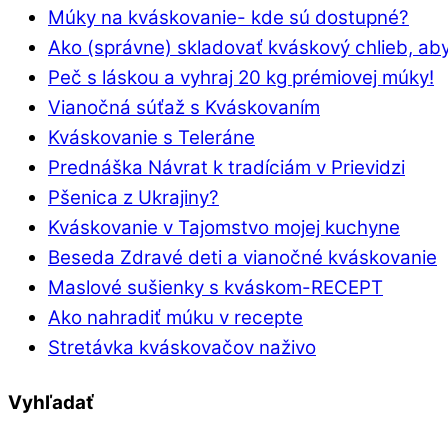
Múky na kváskovanie- kde sú dostupné?
Ako (správne) skladovať kváskový chlieb, aby
Peč s láskou a vyhraj 20 kg prémiovej múky!
Vianočná súťaž s Kváskovaním
Kváskovanie s Teleráne
Prednáška Návrat k tradíciám v Prievidzi
Pšenica z Ukrajiny?
Kváskovanie v Tajomstvo mojej kuchyne
Beseda Zdravé deti a vianočné kváskovanie
Maslové sušienky s kváskom-RECEPT
Ako nahradiť múku v recepte
Stretávka kváskovačov naživo
Vyhľadať