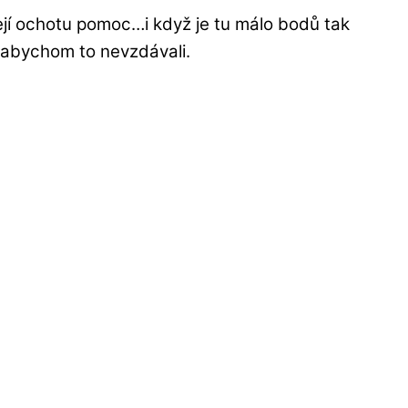
její ochotu pomoc…i když je tu málo bodů tak
t abychom to nevzdávali.