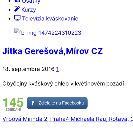
Ošatky
Kurzy
Televízia kváskovanie
Jitka Gerešová,Mírov CZ
18. septembra 2016
1
Obyčejný kváskový chléb v květinovém pozadí
145
Zdieľajte na Facebooku
ZDIEĽANÍ
Vrbová Mirinda 2, Praha4
Michaela Rau, Rotava, 