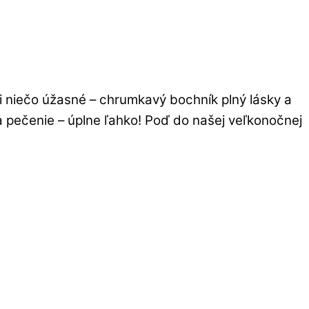
ili niečo úžasné – chrumkavý bochník plný lásky a
 na pečenie – úplne ľahko! Poď do našej veľkonočnej