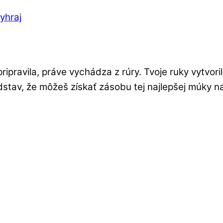
yhraj
pripravila, práve vychádza z rúry. Tvoje ruky vytvor
 predstav, že môžeš získať zásobu tej najlepšej múky