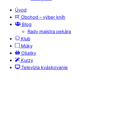
Úvod
Obchod – výber kníh
Blog
Rady majstra pekára
Klub
Múky
Ošatky
Kurzy
Televízia kváskovanie