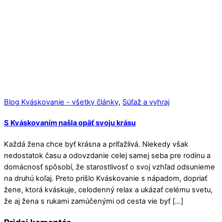
Blog Kváskovanie - všetky články
,
Súťaž a vyhraj
S Kváskovaním našla opäť svoju krásu
Každá žena chce byť krásna a príťažlivá. Niekedy však
nedostatok času a odovzdanie celej samej seba pre rodinu a
domácnosť spôsobí, že starostlivosť o svoj vzhľad odsunieme
na druhú koľaj. Preto prišlo Kváskovanie s nápadom, dopriať
žene, ktorá kváskuje, celodenný relax a ukázať celému svetu,
že aj žena s rukami zamúčenými od cesta vie byť […]