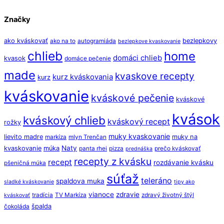
Značky
ako kváskovať
bezlepkovy
ako na to
autogramiáda
bezlepkove kvaskovanie
chlieb
home
domáci chlieb
kvasok
domáce pečenie
made
kvaskove recepty
kurz kváskovania
kurz
kváskovanie
kváskové pečenie
kváskové
kvások
kváskový chlieb
kváskový recept
rožky
muky kvaskovanie
lievito madre
muky na
markíza
mlyn Trenčan
Naty
kvaskovanie
múka
panta rhei
pizza
prečo kváskovať
prednáška
recepty z kvásku
recept
rozdávanie kvásku
pšeničná múka
súťaž
teleráno
spaldova muka
sladké kváskovanie
tipy ako
vianoce
zdravie
tradícia
TV Markíza
zdravý životný štýl
kváskovať
špalda
čokoláda