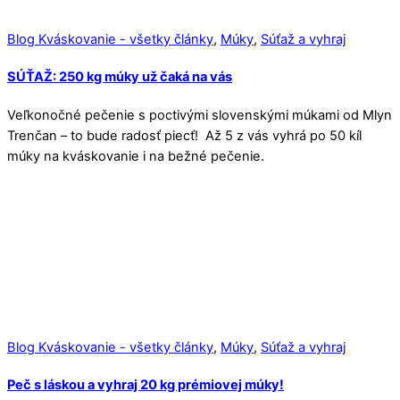
Blog Kváskovanie - všetky články
,
Múky
,
Súťaž a vyhraj
SÚŤAŽ: 250 kg múky už čaká na vás
Veľkonočné pečenie s poctivými slovenskými múkami od Mlyn
Trenčan – to bude radosť piecť! Až 5 z vás vyhrá po 50 kíl
múky na kváskovanie i na bežné pečenie.
Blog Kváskovanie - všetky články
,
Múky
,
Súťaž a vyhraj
Peč s láskou a vyhraj 20 kg prémiovej múky!