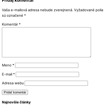
Pridaj komentár
Vaša e-mailová adresa nebude zverejnená.
Vyžadované polia
sú označené
*
Komentár
*
Meno
*
E-mail
*
Adresa webu
Najnovšie články