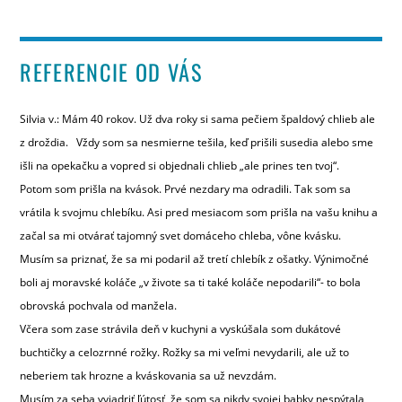
REFERENCIE OD VÁS
Silvia v.: Mám 40 rokov. Už dva roky si sama pečiem špaldový chlieb ale
z droždia. Vždy som sa nesmierne tešila, keď prišili susedia alebo sme
išli na opekačku a vopred si objednali chlieb „ale prines ten tvoj“.
Potom som prišla na kvások. Prvé nezdary ma odradili. Tak som sa
vrátila k svojmu chlebíku. Asi pred mesiacom som prišla na vašu knihu a
začal sa mi otvárať tajomný svet domáceho chleba, vône kvásku.
Musím sa priznať, že sa mi podaril až tretí chlebík z ošatky. Výnimočné
boli aj moravské koláče „v živote sa ti také koláče nepodarili“- to bola
obrovská pochvala od manžela.
Včera som zase strávila deň v kuchyni a vyskúšala som dukátové
buchtičky a celozrnné rožky. Rožky sa mi veľmi nevydarili, ale už to
neberiem tak hrozne a kváskovania sa už nevzdám.
Musím za seba vyjadriť ľútosť, že som sa nikdy svojej babky nespýtala,