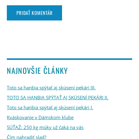
NAJNOVŠIE ČLÁNKY
Toto sa hanbia spýtať aj skúsení pekári III.
TOTO SA HANBIA SPÝTAŤ AJ SKÚSENÍ PEKÁRI II.
Toto sa hanbia spýtať aj skúsení pekári I.
Kváskovanie v Dámskom klube
SÚŤAŽ: 250 kg múky už čaká na vás
Čím nahradiť slad?