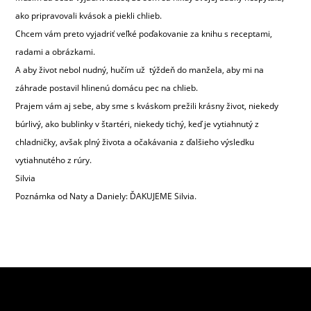
ako pripravovali kvások a piekli chlieb.
Chcem vám preto vyjadriť veľké poďakovanie za knihu s receptami,
radami a obrázkami.
A aby život nebol nudný, hučím už týždeň do manžela, aby mi na
záhrade postavil hlinenú domácu pec na chlieb.
Prajem vám aj sebe, aby sme s kváskom prežili krásny život, niekedy
búrlivý, ako bublinky v štartéri, niekedy tichý, keď je vytiahnutý z
chladničky, avšak plný života a očakávania z ďalšieho výsledku
vytiahnutého z rúry.
Silvia
Poznámka od Naty a Daniely: ĎAKUJEME Silvia.