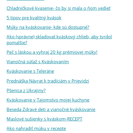
Chladničkové kvasenie- čo by si mala o ňom vedieť
5 tipov pre kvalitný kvások
Múky na kváskovanie- kde sú dostupné?
Ako (správne) skladovať kváskový chlieb, aby tvrdol
pomalšie?
Peč s láskou a vyhraj 20 kg prémiovej múky!
Vianočná súťaž s Kváskovaním
Kváskovanie s Teleráne
Prednáška Návrat k tradíciám v Prievidzi
Pšenica z Ukrajiny?
Kváskovanie v Tajomstvo mojej kuchyne
Beseda Zdravé deti a vianočné kváskovanie
Maslové sušienky s kváskom-RECEPT
Ako nahradiť múku v recepte