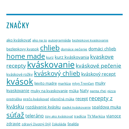
ZNAČKY
ako kváskovať
ako na to
autogramiáda
bezlepkove kvaskovanie
chlieb
domáci chlieb
bezlepkovy kvasok
domáce pečenie
home made
kvaskove
kurz kváskovania
kurz
kváskovanie
kváskové pečenie
recepty
kváskový chlieb
kváskový recept
kváskové rožky
kvások
muky
lievito madre
markíza
mlyn Trenčan
kvaskovanie
Naty
muky na kvaskovanie
múka
panta rhei
pizza
recepty z
recept
prečo kváskovať
pšeničná múka
prednáška
kvásku
rozdávanie kvásku
spaldova muka
sladké kváskovanie
súťaž
teleráno
vianoce
tradícia
TV Markíza
tipy ako kváskovať
zdravie
špalda
zdravý životný štýl
čokoláda