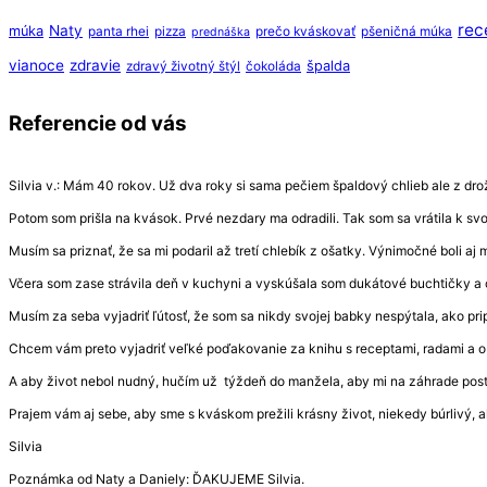
rec
Naty
múka
panta rhei
pizza
prečo kváskovať
pšeničná múka
prednáška
vianoce
zdravie
špalda
zdravý životný štýl
čokoláda
Referencie od vás
Silvia v.: Mám 40 rokov. Už dva roky si sama pečiem špaldový chlieb ale z drožd
Potom som prišla na kvások. Prvé nezdary ma odradili. Tak som sa vrátila k s
Musím sa priznať, že sa mi podaril až tretí chlebík z ošatky. Výnimočné boli aj
Včera som zase strávila deň v kuchyni a vyskúšala som dukátové buchtičky a 
Musím za seba vyjadriť ľútosť, že som sa nikdy svojej babky nespýtala, ako prip
Chcem vám preto vyjadriť veľké poďakovanie za knihu s receptami, radami a 
A aby život nebol nudný, hučím už týždeň do manžela, aby mi na záhrade post
Prajem vám aj sebe, aby sme s kváskom prežili krásny život, niekedy búrlivý, a
Silvia
Poznámka od Naty a Daniely: ĎAKUJEME Silvia.