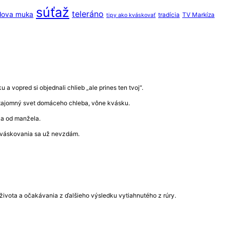
súťaž
teleráno
dova muka
tradícia
TV Markíza
tipy ako kváskovať
a vopred si objednali chlieb „ale prines ten tvoj“.
ať tajomný svet domáceho chleba, vône kvásku.
ala od manžela.
 kváskovania sa už nevzdám.
ý života a očakávania z ďalšieho výsledku vytiahnutého z rúry.