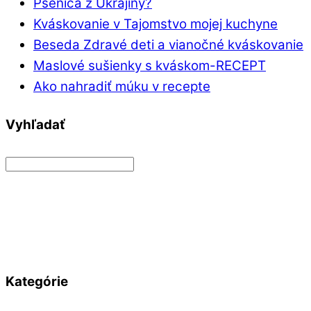
Pšenica z Ukrajiny?
Kváskovanie v Tajomstvo mojej kuchyne
Beseda Zdravé deti a vianočné kváskovanie
Maslové sušienky s kváskom-RECEPT
Ako nahradiť múku v recepte
Vyhľadať
Kategórie