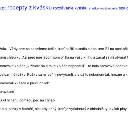
recepty z kvásku
ept
rozdávanie kvásku
spal
sladké kváskovanie
ia. Vždy som sa nesmierne tešila, keď prišili susedia alebo sme išli na opekačku 
vojmu chlebíku. Asi pred mesiacom som prišla na vašu knihu a začal sa mi otvár
 moravské koláče „v živote sa ti také koláče nepodarili“- to bola obrovská pochv
celozrnné rožky. Rožky sa mi veľmi nevydarili, ale už to neberiem tak hrozne a
ravovali kvások a piekli chlieb.
obrázkami.
avil hlinenú domácu pec na chlieb.
ko bublinky v štartéri, niekedy tichý, keď je vytiahnutý z chladničky, avšak pln