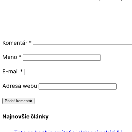
Komentár
*
Meno
*
E-mail
*
Adresa webu
Najnovšie články