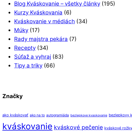
Blog Kváskovanie – všetky články
(195)
Kurzy Kváskovania
(6)
Kváskovanie v médiách
(34)
Múky
(17)
Rady majstra pekára
(7)
Recepty
(34)
Súťaž a vyhraj
(83)
Tipy a triky
(66)
Značky
ako kváskovať
bezlepkovy 
ako na to
autogramiáda
bezlepkove kvaskovanie
kváskovanie
kváskové pečenie
kváskové rožk