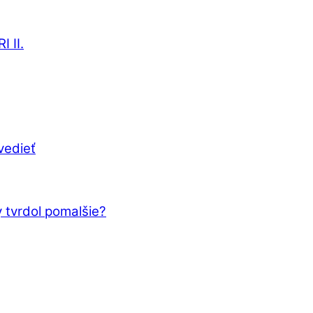
 II.
vedieť
 tvrdol pomalšie?