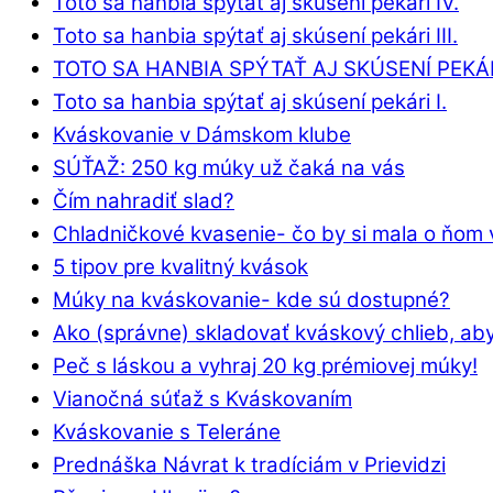
Toto sa hanbia spýtať aj skúsení pekári IV.
Toto sa hanbia spýtať aj skúsení pekári III.
TOTO SA HANBIA SPÝTAŤ AJ SKÚSENÍ PEKÁRI
Toto sa hanbia spýtať aj skúsení pekári I.
Kváskovanie v Dámskom klube
SÚŤAŽ: 250 kg múky už čaká na vás
Čím nahradiť slad?
Chladničkové kvasenie- čo by si mala o ňom 
5 tipov pre kvalitný kvások
Múky na kváskovanie- kde sú dostupné?
Ako (správne) skladovať kváskový chlieb, aby
Peč s láskou a vyhraj 20 kg prémiovej múky!
Vianočná súťaž s Kváskovaním
Kváskovanie s Teleráne
Prednáška Návrat k tradíciám v Prievidzi