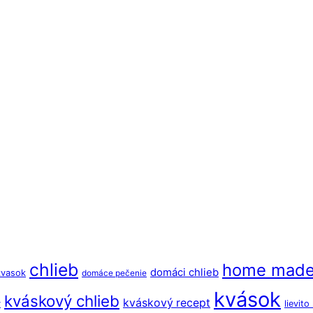
chlieb
home mad
domáci chlieb
kvasok
domáce pečenie
kvások
kváskový chlieb
kváskový recept
y
lievit