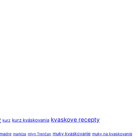
e
kvaskove recepty
kurz kváskovania
kurz
muky kvaskovanie
o madre
muky na kvaskovanie
markíza
mlyn Trenčan