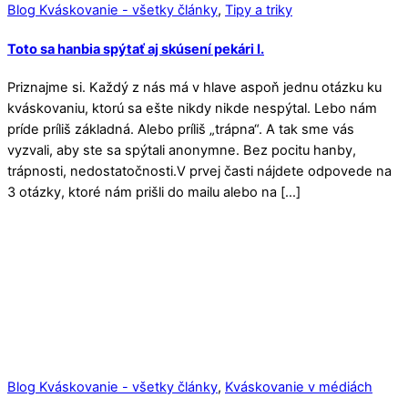
Blog Kváskovanie - všetky články
,
Tipy a triky
Toto sa hanbia spýtať aj skúsení pekári I.
Priznajme si. Každý z nás má v hlave aspoň jednu otázku ku
kváskovaniu, ktorú sa ešte nikdy nikde nespýtal. Lebo nám
príde príliš základná. Alebo príliš „trápna“. A tak sme vás
vyzvali, aby ste sa spýtali anonymne. Bez pocitu hanby,
trápnosti, nedostatočnosti.V prvej časti nájdete odpovede na
3 otázky, ktoré nám prišli do mailu alebo na […]
Blog Kváskovanie - všetky články
,
Kváskovanie v médiách