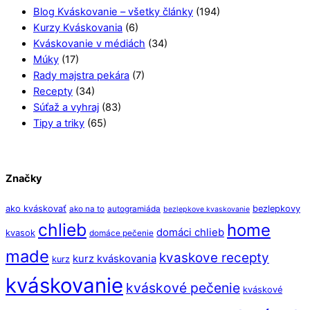
Blog Kváskovanie – všetky články
(194)
Kurzy Kváskovania
(6)
Kváskovanie v médiách
(34)
Múky
(17)
Rady majstra pekára
(7)
Recepty
(34)
Súťaž a vyhraj
(83)
Tipy a triky
(65)
Značky
ako kváskovať
bezlepkovy
ako na to
autogramiáda
bezlepkove kvaskovanie
chlieb
home
domáci chlieb
kvasok
domáce pečenie
made
kvaskove recepty
kurz kváskovania
kurz
kváskovanie
kváskové pečenie
kváskové