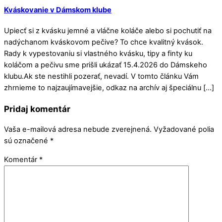
Kváskovanie v Dámskom klube
Upiecť si z kvásku jemné a vláčne koláče alebo si pochutiť na
nadýchanom kváskovom pečive? To chce kvalitný kvások.
Rady k vypestovaniu si vlastného kvásku, tipy a finty ku
koláčom a pečivu sme prišli ukázať 15.4.2026 do Dámskeho
klubu.Ak ste nestihli pozerať, nevadí. V tomto článku Vám
zhrnieme to najzaujímavejšie, odkaz na archív aj špeciálnu […]
Pridaj komentár
Vaša e-mailová adresa nebude zverejnená.
Vyžadované polia
sú označené
*
Komentár
*