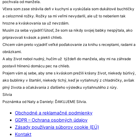
pochvala od manžela.
Včera som zase strávila deň v kuchyni a vyskúšala som dukátové buchtičky
a celozrnné rožky. Rožky sa mi veľmi nevydarili, ale už to neberiem tak
hrozne a kváskovania sa už nevzdám.
Musím za seba vyjadriť ľútosť, že som sa nikdy svojej babky nespýtala, ako
pripravovali kvások a piekli chlieb.
Chcem vám preto vyjadriť veľké poďakovanie za knihu s receptami, radami a
obrázkami.
A aby život nebol nudný, hučím už týždeň do manžela, aby mi na záhrade
postavil hlinenú domácu pec na chlieb.
Prajem vám aj sebe, aby sme s kváskom prežili krásny život, niekedy búrlivý,
ako bublinky v štartéri, niekedy tichý, keď je vytiahnutý z chladničky, avšak
plný života a očakávania z ďalšieho výsledku vytiahnutého z rúry.
Silvia
Poznámka od Naty a Daniely: ĎAKUJEME Silvia.
Obchodné a reklamačné podmienky
GDPR – Ochrana osobných údajov
Zásady používania súborov cookie (EÚ)
Kontakt