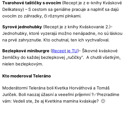
Tvarohové taštičky s ovocím
(Recept je z e-knihy Kváskové
Delikatesy) – S cestom sa geniálne pracuje a naplniť sa dajú
ovocím zo záhradky, či rôznymi plnkami.
Syrové jednohubky
(Recept je z knihy Kváskovanie 2.)-
Jednohubky, ktoré vyzerajú možno nenápadne, no sú láskou
na prvé zahryznutie. Kto ochutnal, ten ich vychvaľoval.
Bezlepkové miniburgre
(
Recept je TU
)- Šikovné kváskové
žemličky do každej bezlepkovej „ručičky“. A chutili všetkým,
nielen bezlepkovým.
Kto moderoval Teleráno
Moderátormi Telerána boli Kvetka Horváthová a Tomáš
Juríček. Boli naozaj úžasní a veeeľmi príjemní
?
✅
Prezradíme
vám: Vedeli ste, že aj Kvetkina mamina kváskuje? 🙂