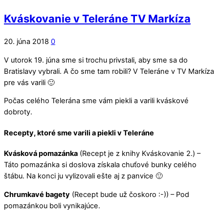
Kváskovanie v Teleráne TV Markíza
20. júna 2018
0
V utorok 19. júna sme si trochu privstali, aby sme sa do
Bratislavy vybrali. A čo sme tam robili? V Teleráne v TV Markíza
pre vás varili 🙂
Počas celého Telerána sme vám piekli a varili kváskové
dobroty.
Recepty, ktoré sme varili a piekli v Teleráne
Kvásková pomazánka
(Recept je z knihy Kváskovanie 2.) –
Táto pomazánka si doslova získala chuťové bunky celého
štábu. Na konci ju vylizovali ešte aj z panvice 🙂
Chrumkavé bagety
(Recept bude už čoskoro :-)) – Pod
pomazánkou boli vynikajúce.