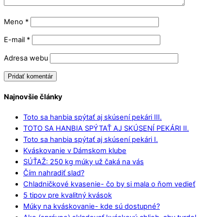
Meno
*
E-mail
*
Adresa webu
Najnovšie články
Toto sa hanbia spýtať aj skúsení pekári III.
TOTO SA HANBIA SPÝTAŤ AJ SKÚSENÍ PEKÁRI II.
Toto sa hanbia spýtať aj skúsení pekári I.
Kváskovanie v Dámskom klube
SÚŤAŽ: 250 kg múky už čaká na vás
Čím nahradiť slad?
Chladničkové kvasenie- čo by si mala o ňom vedieť
5 tipov pre kvalitný kvások
Múky na kváskovanie- kde sú dostupné?