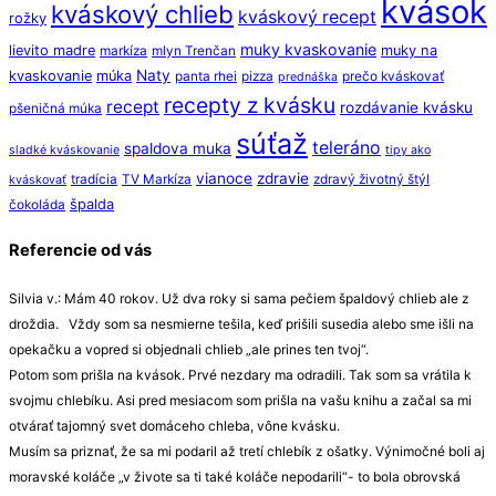
kvások
kváskový chlieb
kváskový recept
rožky
muky kvaskovanie
lievito madre
muky na
markíza
mlyn Trenčan
Naty
kvaskovanie
múka
panta rhei
pizza
prečo kváskovať
prednáška
recepty z kvásku
recept
rozdávanie kvásku
pšeničná múka
súťaž
teleráno
spaldova muka
sladké kváskovanie
tipy ako
vianoce
zdravie
tradícia
TV Markíza
zdravý životný štýl
kváskovať
špalda
čokoláda
Referencie od vás
Silvia v.: Mám 40 rokov. Už dva roky si sama pečiem špaldový chlieb ale z
droždia. Vždy som sa nesmierne tešila, keď prišili susedia alebo sme išli na
opekačku a vopred si objednali chlieb „ale prines ten tvoj“.
Potom som prišla na kvások. Prvé nezdary ma odradili. Tak som sa vrátila k
svojmu chlebíku. Asi pred mesiacom som prišla na vašu knihu a začal sa mi
otvárať tajomný svet domáceho chleba, vône kvásku.
Musím sa priznať, že sa mi podaril až tretí chlebík z ošatky. Výnimočné boli aj
moravské koláče „v živote sa ti také koláče nepodarili“- to bola obrovská