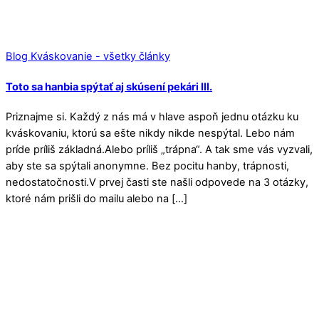
Blog Kváskovanie - všetky články
Toto sa hanbia spýtať aj skúsení pekári III.
Priznajme si. Každý z nás má v hlave aspoň jednu otázku ku
kváskovaniu, ktorú sa ešte nikdy nikde nespýtal. Lebo nám
príde príliš základná.Alebo príliš „trápna“. A tak sme vás vyzvali,
aby ste sa spýtali anonymne. Bez pocitu hanby, trápnosti,
nedostatočnosti.V prvej časti ste našli odpovede na 3 otázky,
ktoré nám prišli do mailu alebo na […]