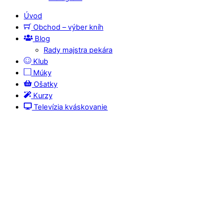
Úvod
Obchod – výber kníh
Blog
Rady majstra pekára
Klub
Múky
Ošatky
Kurzy
Televízia kváskovanie