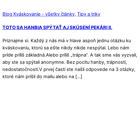
Blog Kváskovanie - všetky články
,
Tipy a triky
TOTO SA HANBIA SPÝTAŤ AJ SKÚSENÍ PEKÁRI II.
Priznajme si. Každý z nás má v hlave aspoň jednu otázku ku
kváskovaniu, ktorú sa ešte nikdy nikde nespýtal. Lebo nám
príde príliš základná.Alebo príliš „trápna“. A tak sme vás vyzvali,
aby ste sa spýtali anonymne. Bez pocitu hanby, trápnosti,
nedostatočnosti.V prvej časti ste našli odpovede na 3 otázky,
ktoré nám prišli do mailu alebo na […]