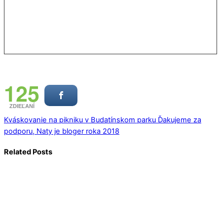
125
ZDIEĽANÍ
Kváskovanie na pikniku v Budatínskom parku
Ďakujeme za
podporu, Naty je bloger roka 2018
Related Posts