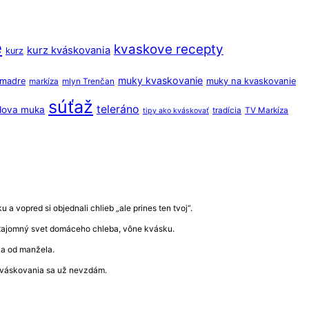
e
kvaskove recepty
kurz kváskovania
kurz
muky kvaskovanie
o madre
muky na kvaskovanie
markíza
mlyn Trenčan
súťaž
teleráno
dova muka
tradícia
TV Markíza
tipy ako kváskovať
a vopred si objednali chlieb „ale prines ten tvoj“.
ať tajomný svet domáceho chleba, vône kvásku.
ala od manžela.
 kváskovania sa už nevzdám.