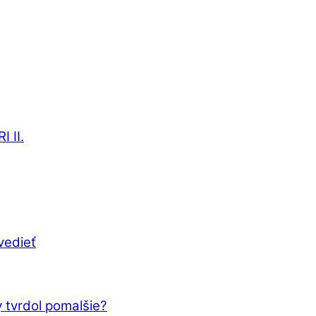
 II.
vedieť
 tvrdol pomalšie?