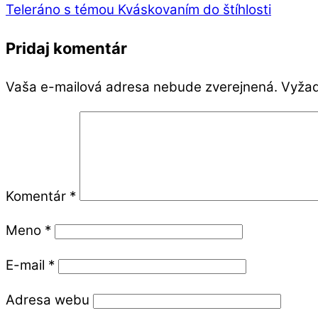
Teleráno s témou Kváskovaním do štíhlosti
Pridaj komentár
Vaša e-mailová adresa nebude zverejnená.
Vyžad
Komentár
*
Meno
*
E-mail
*
Adresa webu