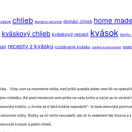
chlieb
home mad
domáci chlieb
kvasok
domáce pečenie
kvások
kváskový chlieb
kváskový recept
y
lievit
recepty z kvásku
ept
rozdávanie kvásku
spal
sladké kváskovanie
ia. Vždy som sa nesmierne tešila, keď prišili susedia alebo sme išli na opekačku 
vojmu chlebíku. Asi pred mesiacom som prišla na vašu knihu a začal sa mi otvár
 moravské koláče „v živote sa ti také koláče nepodarili“- to bola obrovská pochv
celozrnné rožky. Rožky sa mi veľmi nevydarili, ale už to neberiem tak hrozne a
ravovali kvások a piekli chlieb.