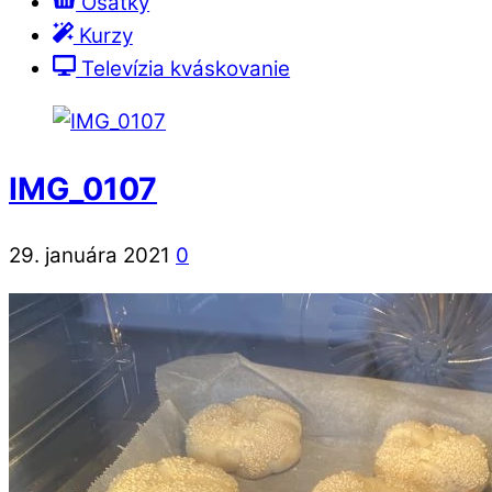
Ošatky
Kurzy
Televízia kváskovanie
IMG_0107
29. januára 2021
0