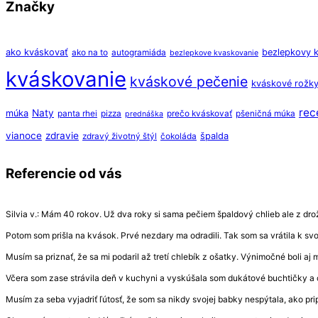
Značky
ako kváskovať
bezlepkovy 
ako na to
autogramiáda
bezlepkove kvaskovanie
kváskovanie
kváskové pečenie
kváskové rožk
rec
Naty
múka
panta rhei
pizza
prečo kváskovať
pšeničná múka
prednáška
vianoce
zdravie
špalda
zdravý životný štýl
čokoláda
Referencie od vás
Silvia v.: Mám 40 rokov. Už dva roky si sama pečiem špaldový chlieb ale z drožd
Potom som prišla na kvások. Prvé nezdary ma odradili. Tak som sa vrátila k s
Musím sa priznať, že sa mi podaril až tretí chlebík z ošatky. Výnimočné boli aj
Včera som zase strávila deň v kuchyni a vyskúšala som dukátové buchtičky a 
Musím za seba vyjadriť ľútosť, že som sa nikdy svojej babky nespýtala, ako prip