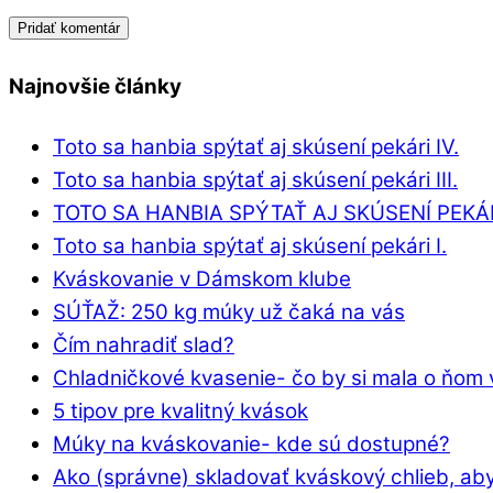
Najnovšie články
Toto sa hanbia spýtať aj skúsení pekári IV.
Toto sa hanbia spýtať aj skúsení pekári III.
TOTO SA HANBIA SPÝTAŤ AJ SKÚSENÍ PEKÁRI
Toto sa hanbia spýtať aj skúsení pekári I.
Kváskovanie v Dámskom klube
SÚŤAŽ: 250 kg múky už čaká na vás
Čím nahradiť slad?
Chladničkové kvasenie- čo by si mala o ňom 
5 tipov pre kvalitný kvások
Múky na kváskovanie- kde sú dostupné?
Ako (správne) skladovať kváskový chlieb, aby