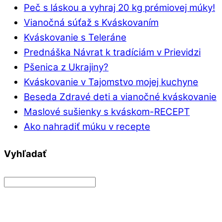
Peč s láskou a vyhraj 20 kg prémiovej múky!
Vianočná súťaž s Kváskovaním
Kváskovanie s Teleráne
Prednáška Návrat k tradíciám v Prievidzi
Pšenica z Ukrajiny?
Kváskovanie v Tajomstvo mojej kuchyne
Beseda Zdravé deti a vianočné kváskovanie
Maslové sušienky s kváskom-RECEPT
Ako nahradiť múku v recepte
Vyhľadať