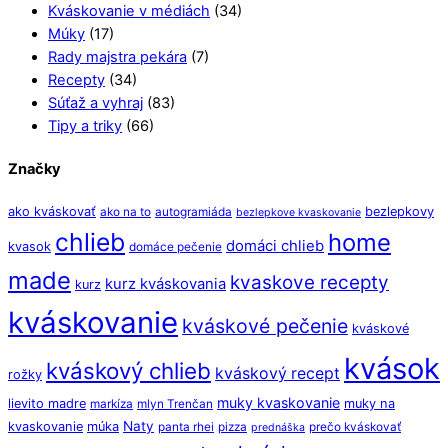
Kváskovanie v médiách
(34)
Múky
(17)
Rady majstra pekára
(7)
Recepty
(34)
Súťaž a vyhraj
(83)
Tipy a triky
(66)
Značky
ako kváskovať
bezlepkovy
ako na to
autogramiáda
bezlepkove kvaskovanie
chlieb
home
domáci chlieb
kvasok
domáce pečenie
made
kvaskove recepty
kurz kváskovania
kurz
kváskovanie
kváskové pečenie
kváskové
kvások
kváskový chlieb
kváskový recept
rožky
muky kvaskovanie
lievito madre
muky na
markíza
mlyn Trenčan
Naty
kvaskovanie
múka
panta rhei
pizza
prečo kváskovať
prednáška