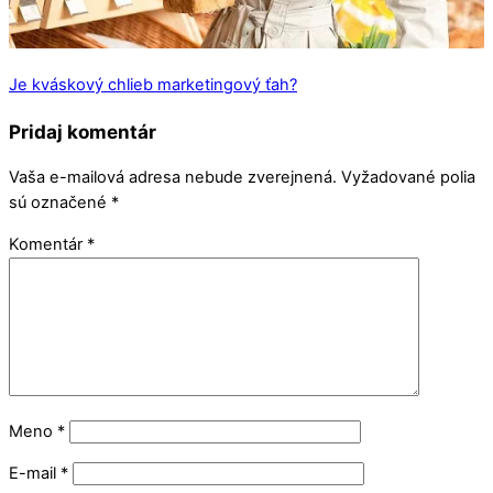
Je kváskový chlieb marketingový ťah?
Pridaj komentár
Vaša e-mailová adresa nebude zverejnená.
Vyžadované polia
sú označené
*
Komentár
*
Meno
*
E-mail
*