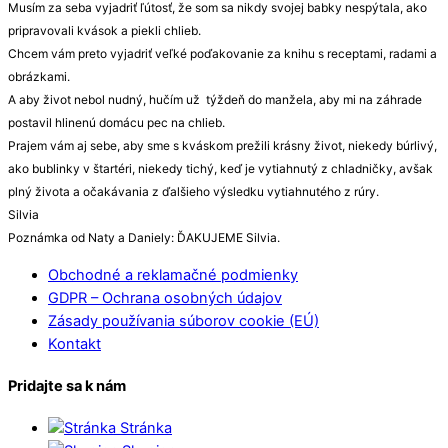
Musím za seba vyjadriť ľútosť, že som sa nikdy svojej babky nespýtala, ako
pripravovali kvások a piekli chlieb.
Chcem vám preto vyjadriť veľké poďakovanie za knihu s receptami, radami a
obrázkami.
A aby život nebol nudný, hučím už týždeň do manžela, aby mi na záhrade
postavil hlinenú domácu pec na chlieb.
Prajem vám aj sebe, aby sme s kváskom prežili krásny život, niekedy búrlivý,
ako bublinky v štartéri, niekedy tichý, keď je vytiahnutý z chladničky, avšak
plný života a očakávania z ďalšieho výsledku vytiahnutého z rúry.
Silvia
Poznámka od Naty a Daniely: ĎAKUJEME Silvia.
Obchodné a reklamačné podmienky
GDPR – Ochrana osobných údajov
Zásady používania súborov cookie (EÚ)
Kontakt
Pridajte sa k nám
Stránka