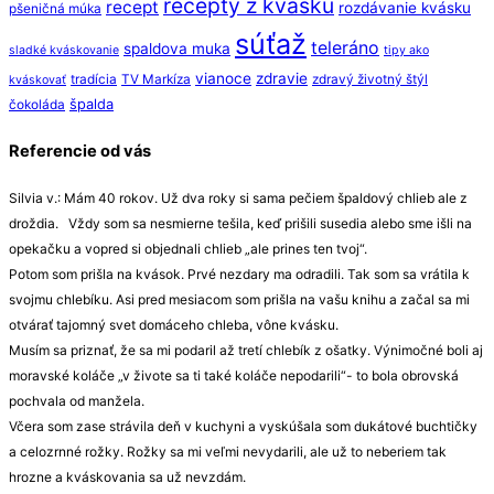
recepty z kvásku
recept
rozdávanie kvásku
pšeničná múka
súťaž
teleráno
spaldova muka
sladké kváskovanie
tipy ako
vianoce
zdravie
tradícia
TV Markíza
zdravý životný štýl
kváskovať
špalda
čokoláda
Referencie od vás
Silvia v.: Mám 40 rokov. Už dva roky si sama pečiem špaldový chlieb ale z
droždia. Vždy som sa nesmierne tešila, keď prišili susedia alebo sme išli na
opekačku a vopred si objednali chlieb „ale prines ten tvoj“.
Potom som prišla na kvások. Prvé nezdary ma odradili. Tak som sa vrátila k
svojmu chlebíku. Asi pred mesiacom som prišla na vašu knihu a začal sa mi
otvárať tajomný svet domáceho chleba, vône kvásku.
Musím sa priznať, že sa mi podaril až tretí chlebík z ošatky. Výnimočné boli aj
moravské koláče „v živote sa ti také koláče nepodarili“- to bola obrovská
pochvala od manžela.
Včera som zase strávila deň v kuchyni a vyskúšala som dukátové buchtičky
a celozrnné rožky. Rožky sa mi veľmi nevydarili, ale už to neberiem tak
hrozne a kváskovania sa už nevzdám.