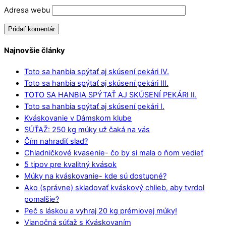
Adresa webu
Najnovšie články
Toto sa hanbia spýtať aj skúsení pekári IV.
Toto sa hanbia spýtať aj skúsení pekári III.
TOTO SA HANBIA SPÝTAŤ AJ SKÚSENÍ PEKÁRI II.
Toto sa hanbia spýtať aj skúsení pekári I.
Kváskovanie v Dámskom klube
SÚŤAŽ: 250 kg múky už čaká na vás
Čím nahradiť slad?
Chladničkové kvasenie- čo by si mala o ňom vedieť
5 tipov pre kvalitný kvások
Múky na kváskovanie- kde sú dostupné?
Ako (správne) skladovať kváskový chlieb, aby tvrdol
pomalšie?
Peč s láskou a vyhraj 20 kg prémiovej múky!
Vianočná súťaž s Kváskovaním