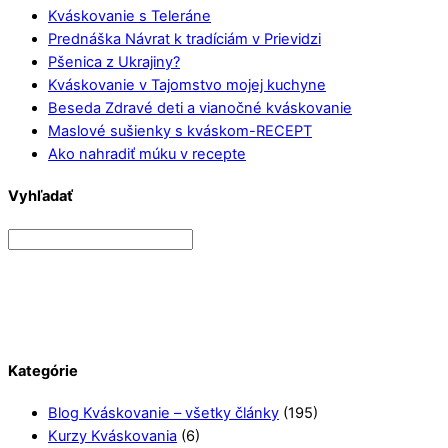
Kváskovanie s Teleráne
Prednáška Návrat k tradíciám v Prievidzi
Pšenica z Ukrajiny?
Kváskovanie v Tajomstvo mojej kuchyne
Beseda Zdravé deti a vianočné kváskovanie
Maslové sušienky s kváskom-RECEPT
Ako nahradiť múku v recepte
Vyhľadať
Kategórie
Blog Kváskovanie – všetky články
(195)
Kurzy Kváskovania
(6)