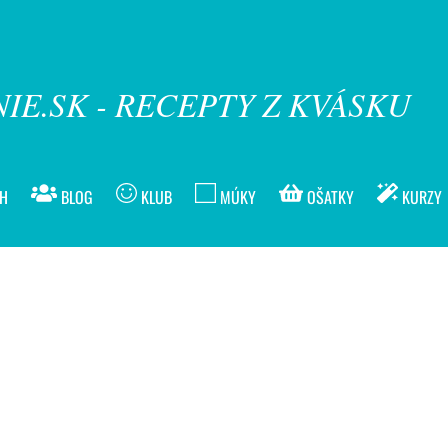
IE.SK - RECEPTY Z KVÁSKU
ÍH
BLOG
KLUB
MÚKY
OŠATKY
KURZY