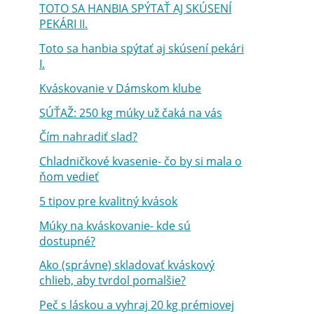
TOTO SA HANBIA SPÝTAŤ AJ SKÚSENÍ
PEKÁRI II.
Toto sa hanbia spýtať aj skúsení pekári
I.
Kváskovanie v Dámskom klube
SÚŤAŽ: 250 kg múky už čaká na vás
Čím nahradiť slad?
Chladničkové kvasenie- čo by si mala o
ňom vedieť
5 tipov pre kvalitný kvások
Múky na kváskovanie- kde sú
dostupné?
Ako (správne) skladovať kváskový
chlieb, aby tvrdol pomalšie?
Peč s láskou a vyhraj 20 kg prémiovej