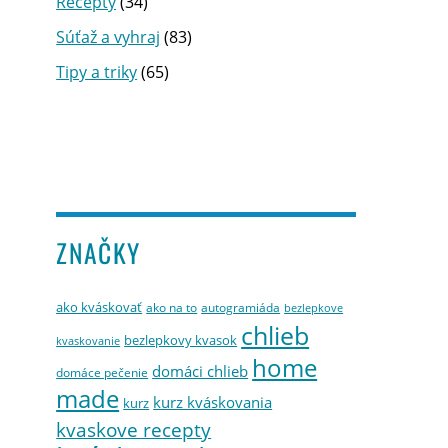
Recepty
(34)
Súťaž a vyhraj
(83)
Tipy a triky
(65)
ZNAČKY
ako kváskovať
ako na to
autogramiáda
bezlepkove
chlieb
bezlepkovy kvasok
kvaskovanie
home
domáci chlieb
domáce pečenie
made
kurz kváskovania
kurz
kvaskove recepty