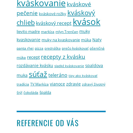
kváskovanie
kváskové
kváskový
pečenie
kváskové rožky
kvások
chlieb
kváskový recept
muky
lievito madre
markíza
mlyn Trenčan
kvaskovanie
Naty
muky na kvaskovanie
múka
panta rhei
pizza
prečo kváskovať
pšeničná
prednáška
recepty z kvásku
recept
múka
rozdávanie kvásku
spaldova
sladké kváskovanie
súťaž
teleráno
muka
tipy ako kváskovať
vianoce
zdravie
tradícia
TV Markíza
zdravý životný
špalda
štýl
čokoláda
REFERENCIE OD VÁS