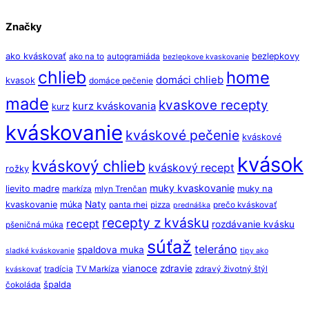
Značky
ako kváskovať
bezlepkovy
ako na to
autogramiáda
bezlepkove kvaskovanie
chlieb
home
domáci chlieb
kvasok
domáce pečenie
made
kvaskove recepty
kurz kváskovania
kurz
kváskovanie
kváskové pečenie
kváskové
kvások
kváskový chlieb
kváskový recept
rožky
muky kvaskovanie
lievito madre
muky na
markíza
mlyn Trenčan
Naty
kvaskovanie
múka
panta rhei
pizza
prečo kváskovať
prednáška
recepty z kvásku
recept
rozdávanie kvásku
pšeničná múka
súťaž
teleráno
spaldova muka
sladké kváskovanie
tipy ako
vianoce
zdravie
tradícia
TV Markíza
zdravý životný štýl
kváskovať
špalda
čokoláda