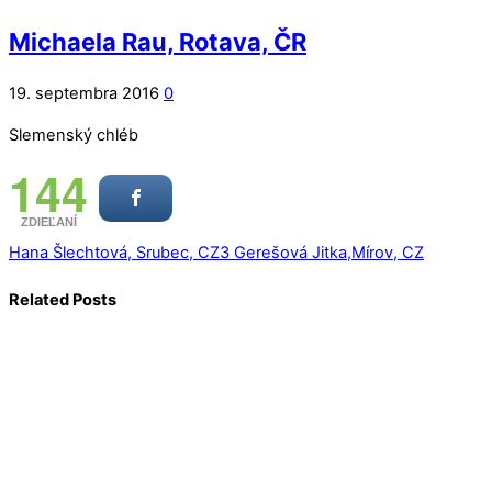
Michaela Rau, Rotava, ČR
19. septembra 2016
0
Slemenský chléb
144
ZDIEĽANÍ
Hana Šlechtová, Srubec, CZ3
Gerešová Jitka,Mírov, CZ
Related Posts