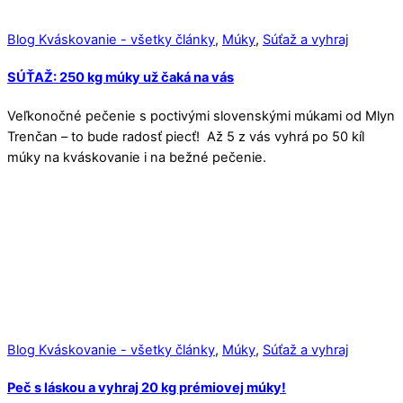
Blog Kváskovanie - všetky články
,
Múky
,
Súťaž a vyhraj
SÚŤAŽ: 250 kg múky už čaká na vás
Veľkonočné pečenie s poctivými slovenskými múkami od Mlyn
Trenčan – to bude radosť piecť! Až 5 z vás vyhrá po 50 kíl
múky na kváskovanie i na bežné pečenie.
Blog Kváskovanie - všetky články
,
Múky
,
Súťaž a vyhraj
Peč s láskou a vyhraj 20 kg prémiovej múky!