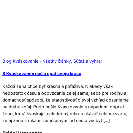
Blog Kváskovanie - všetky články
,
Súťaž a vyhraj
S Kváskovaním našla opäť svoju krásu
Každá žena chce byť krásna a príťažlivá. Niekedy však
nedostatok času a odovzdanie celej samej seba pre rodinu a
domácnosť spôsobí, že starostlivosť o svoj vzhľad odsunieme
na druhú koľaj. Preto prišlo Kváskovanie s nápadom, dopriať
žene, ktorá kváskuje, celodenný relax a ukázať celému svetu,
že aj žena s rukami zamúčenými od cesta vie byť […]