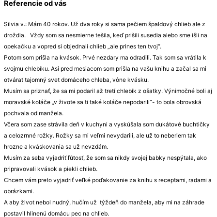
Referencie od vás
Silvia v.: Mám 40 rokov. Už dva roky si sama pečiem špaldový chlieb ale z
droždia. Vždy som sa nesmierne tešila, keď prišili susedia alebo sme išli na
opekačku a vopred si objednali chlieb „ale prines ten tvoj“.
Potom som prišla na kvások. Prvé nezdary ma odradili. Tak som sa vrátila k
svojmu chlebíku. Asi pred mesiacom som prišla na vašu knihu a začal sa mi
otvárať tajomný svet domáceho chleba, vône kvásku.
Musím sa priznať, že sa mi podaril až tretí chlebík z ošatky. Výnimočné boli aj
moravské koláče „v živote sa ti také koláče nepodarili“- to bola obrovská
pochvala od manžela.
Včera som zase strávila deň v kuchyni a vyskúšala som dukátové buchtičky
a celozrnné rožky. Rožky sa mi veľmi nevydarili, ale už to neberiem tak
hrozne a kváskovania sa už nevzdám.
Musím za seba vyjadriť ľútosť, že som sa nikdy svojej babky nespýtala, ako
pripravovali kvások a piekli chlieb.
Chcem vám preto vyjadriť veľké poďakovanie za knihu s receptami, radami a
obrázkami.
A aby život nebol nudný, hučím už týždeň do manžela, aby mi na záhrade
postavil hlinenú domácu pec na chlieb.