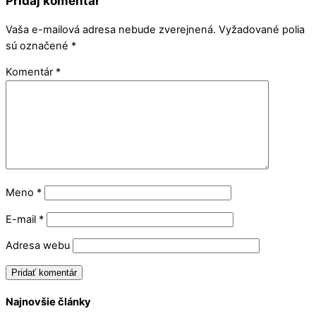
Pridaj komentár
Vaša e-mailová adresa nebude zverejnená.
Vyžadované polia
sú označené
*
Komentár
*
Meno
*
E-mail
*
Adresa webu
Najnovšie články