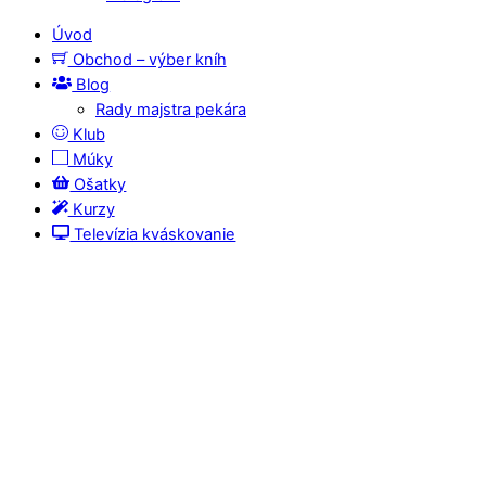
Úvod
Obchod – výber kníh
Blog
Rady majstra pekára
Klub
Múky
Ošatky
Kurzy
Televízia kváskovanie