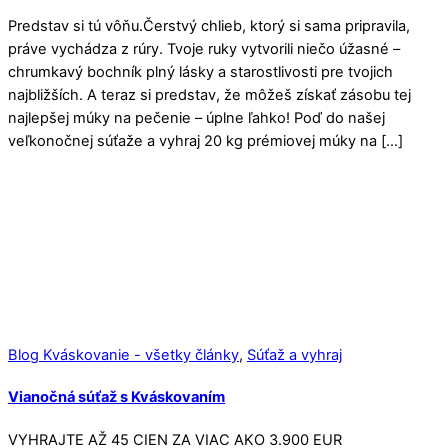
Predstav si tú vôňu.Čerstvý chlieb, ktorý si sama pripravila,
práve vychádza z rúry. Tvoje ruky vytvorili niečo úžasné –
chrumkavý bochník plný lásky a starostlivosti pre tvojich
najbližších. A teraz si predstav, že môžeš získať zásobu tej
najlepšej múky na pečenie – úplne ľahko! Poď do našej
veľkonočnej súťaže a vyhraj 20 kg prémiovej múky na […]
Blog Kváskovanie - všetky články
,
Súťaž a vyhraj
Vianočná súťaž s Kváskovaním
VYHRAJTE AŽ 45 CIEN ZA VIAC AKO 3.900 EUR