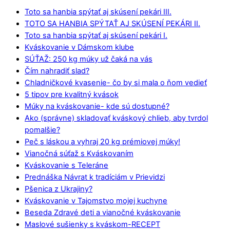
Toto sa hanbia spýtať aj skúsení pekári III.
TOTO SA HANBIA SPÝTAŤ AJ SKÚSENÍ PEKÁRI II.
Toto sa hanbia spýtať aj skúsení pekári I.
Kváskovanie v Dámskom klube
SÚŤAŽ: 250 kg múky už čaká na vás
Čím nahradiť slad?
Chladničkové kvasenie- čo by si mala o ňom vedieť
5 tipov pre kvalitný kvások
Múky na kváskovanie- kde sú dostupné?
Ako (správne) skladovať kváskový chlieb, aby tvrdol
pomalšie?
Peč s láskou a vyhraj 20 kg prémiovej múky!
Vianočná súťaž s Kváskovaním
Kváskovanie s Teleráne
Prednáška Návrat k tradíciám v Prievidzi
Pšenica z Ukrajiny?
Kváskovanie v Tajomstvo mojej kuchyne
Beseda Zdravé deti a vianočné kváskovanie
Maslové sušienky s kváskom-RECEPT