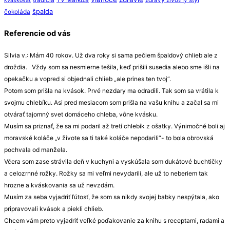
tradícia
TV Markíza
zdravý životný štýl
kváskovať
špalda
čokoláda
Referencie od vás
Silvia v.: Mám 40 rokov. Už dva roky si sama pečiem špaldový chlieb ale z
droždia. Vždy som sa nesmierne tešila, keď prišili susedia alebo sme išli na
opekačku a vopred si objednali chlieb „ale prines ten tvoj“.
Potom som prišla na kvások. Prvé nezdary ma odradili. Tak som sa vrátila k
svojmu chlebíku. Asi pred mesiacom som prišla na vašu knihu a začal sa mi
otvárať tajomný svet domáceho chleba, vône kvásku.
Musím sa priznať, že sa mi podaril až tretí chlebík z ošatky. Výnimočné boli aj
moravské koláče „v živote sa ti také koláče nepodarili“- to bola obrovská
pochvala od manžela.
Včera som zase strávila deň v kuchyni a vyskúšala som dukátové buchtičky
a celozrnné rožky. Rožky sa mi veľmi nevydarili, ale už to neberiem tak
hrozne a kváskovania sa už nevzdám.
Musím za seba vyjadriť ľútosť, že som sa nikdy svojej babky nespýtala, ako
pripravovali kvások a piekli chlieb.
Chcem vám preto vyjadriť veľké poďakovanie za knihu s receptami, radami a