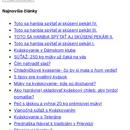
Najnovšie články
Toto sa hanbia spýtať aj skúsení pekári IV.
Toto sa hanbia spýtať aj skúsení pekári III.
TOTO SA HANBIA SPÝTAŤ AJ SKÚSENÍ PEKÁRI II.
Toto sa hanbia spýtať aj skúsení pekári I.
Kváskovanie v Dámskom klube
SÚŤAŽ: 250 kg múky už čaká na vás
Čím nahradiť slad?
Chladničkové kvasenie- čo by si mala o ňom vedieť
5 tipov pre kvalitný kvások
Múky na kváskovanie- kde sú dostupné?
Ako (správne) skladovať kváskový chlieb, aby tvrdol
pomalšie?
Peč s láskou a vyhraj 20 kg prémiovej múky!
Vianočná súťaž s Kváskovaním
Kváskovanie s Teleráne
Prednáška Návrat k tradíciám v Prievidzi