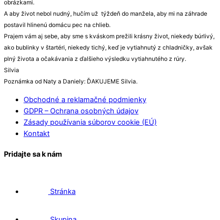
obrázkami.
A aby život nebol nudný, hučím už týždeň do manžela, aby mi na záhrade
postavil hlinenú domácu pec na chlieb.
Prajem vám aj sebe, aby sme s kváskom prežili krásny život, niekedy búrlivý,
ako bublinky v štartéri, niekedy tichý, keď je vytiahnutý z chladničky, avšak
plný života a očakávania z ďalšieho výsledku vytiahnutého z rúry.
Silvia
Poznámka od Naty a Daniely: ĎAKUJEME Silvia.
Obchodné a reklamačné podmienky
GDPR – Ochrana osobných údajov
Zásady používania súborov cookie (EÚ)
Kontakt
Pridajte sa k nám
Stránka
Skupina