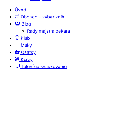
Úvod
Obchod – výber kníh
Blog
Rady majstra pekára
Klub
Múky
Ošatky
Kurzy
Televízia kváskovanie