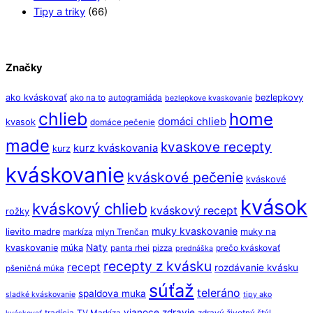
Tipy a triky
(66)
Značky
ako kváskovať
bezlepkovy
ako na to
autogramiáda
bezlepkove kvaskovanie
chlieb
home
domáci chlieb
kvasok
domáce pečenie
made
kvaskove recepty
kurz kváskovania
kurz
kváskovanie
kváskové pečenie
kváskové
kvások
kváskový chlieb
kváskový recept
rožky
muky kvaskovanie
lievito madre
muky na
markíza
mlyn Trenčan
Naty
kvaskovanie
múka
panta rhei
pizza
prečo kváskovať
prednáška
recepty z kvásku
recept
rozdávanie kvásku
pšeničná múka
súťaž
teleráno
spaldova muka
sladké kváskovanie
tipy ako
vianoce
zdravie