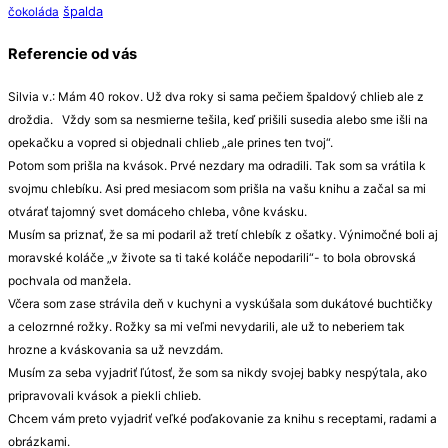
špalda
čokoláda
Referencie od vás
Silvia v.: Mám 40 rokov. Už dva roky si sama pečiem špaldový chlieb ale z
droždia. Vždy som sa nesmierne tešila, keď prišili susedia alebo sme išli na
opekačku a vopred si objednali chlieb „ale prines ten tvoj“.
Potom som prišla na kvások. Prvé nezdary ma odradili. Tak som sa vrátila k
svojmu chlebíku. Asi pred mesiacom som prišla na vašu knihu a začal sa mi
otvárať tajomný svet domáceho chleba, vône kvásku.
Musím sa priznať, že sa mi podaril až tretí chlebík z ošatky. Výnimočné boli aj
moravské koláče „v živote sa ti také koláče nepodarili“- to bola obrovská
pochvala od manžela.
Včera som zase strávila deň v kuchyni a vyskúšala som dukátové buchtičky
a celozrnné rožky. Rožky sa mi veľmi nevydarili, ale už to neberiem tak
hrozne a kváskovania sa už nevzdám.
Musím za seba vyjadriť ľútosť, že som sa nikdy svojej babky nespýtala, ako
pripravovali kvások a piekli chlieb.
Chcem vám preto vyjadriť veľké poďakovanie za knihu s receptami, radami a
obrázkami.