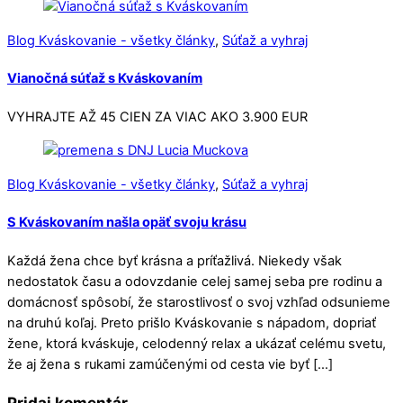
Blog Kváskovanie - všetky články
,
Súťaž a vyhraj
Vianočná súťaž s Kváskovaním
VYHRAJTE AŽ 45 CIEN ZA VIAC AKO 3.900 EUR
Blog Kváskovanie - všetky články
,
Súťaž a vyhraj
S Kváskovaním našla opäť svoju krásu
Každá žena chce byť krásna a príťažlivá. Niekedy však
nedostatok času a odovzdanie celej samej seba pre rodinu a
domácnosť spôsobí, že starostlivosť o svoj vzhľad odsunieme
na druhú koľaj. Preto prišlo Kváskovanie s nápadom, dopriať
žene, ktorá kváskuje, celodenný relax a ukázať celému svetu,
že aj žena s rukami zamúčenými od cesta vie byť […]
Pridaj komentár