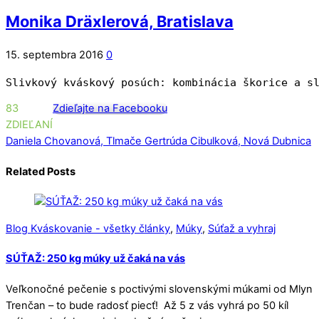
Monika Dräxlerová, Bratislava
15. septembra 2016
0
Slivkový kváskový posúch: kombinácia škorice a s
83
Zdieľajte na Facebooku
ZDIEĽANÍ
Daniela Chovanová, Tlmače
Gertrúda Cibulková, Nová Dubnica
Related Posts
Blog Kváskovanie - všetky články
,
Múky
,
Súťaž a vyhraj
SÚŤAŽ: 250 kg múky už čaká na vás
Veľkonočné pečenie s poctivými slovenskými múkami od Mlyn
Trenčan – to bude radosť piecť! Až 5 z vás vyhrá po 50 kíl