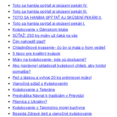
Toto sa hanbia spýtať aj skúsení pekári IV.
Toto sa hanbia spýtať aj skúsení pekári III.
TOTO SA HANBIA SPÝTAŤ AJ SKÚSENÍ PEKÁRI II.
Toto sa hanbia spýtať aj skúsení pekári I.
Kváskovanie v Dámskom klube
SÚŤAŽ: 250 kg múky už čaká na vás
Čím nahradiť slad?
Chladničkové kvasenie- čo by si mala o ňom vedieť
5 tipov pre kvalitný kvások
Múky na kváskovanie- kde sú dostupné?
Ako (správne) skladovať kváskový chlieb, aby tvrdol
pomalšie?
Peč s láskou a vyhraj 20 kg prémiovej múky!
Vianočná súťaž s Kváskovaním
Kváskovanie s Teleráne
Prednáška Návrat k tradíciám v Prievidzi
Pšenica z Ukrajiny?
Kváskovanie v Tajomstvo mojej kuchyne
Beseda Zdravé deti a vianočné kváskovanie