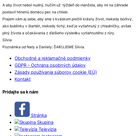
A aby život nebol nudný, hučím už týždeň do manžela, aby mi na záhrade
postavil hlinenú domácu pec na chlieb.
Prajem vám aj sebe, aby sme s kváskom prežili krásny život, niekedy búrlivý,
ako bublinky v štartéri, niekedy tichý, keď je vytiahnutý z chladničky, avšak
plný života a očakávania z ďalšieho výsledku vytiahnutého z rúry.
Silvia
Poznámka od Naty a Daniely: ĎAKUJEME Silvia.
Obchodné a reklamačné podmienky
GDPR – Ochrana osobných údajov
Zásady používania súborov cookie (EÚ)
Kontakt
Pridajte sa k nám
Stránka
Skupina
Televízia