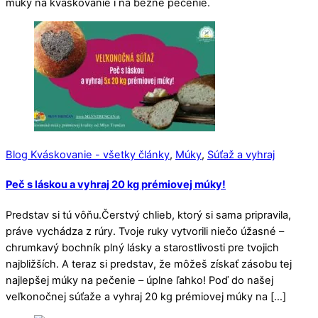
múky na kváskovanie i na bežné pečenie.
Blog Kváskovanie - všetky články
,
Múky
,
Súťaž a vyhraj
Peč s láskou a vyhraj 20 kg prémiovej múky!
Predstav si tú vôňu.Čerstvý chlieb, ktorý si sama pripravila,
práve vychádza z rúry. Tvoje ruky vytvorili niečo úžasné –
chrumkavý bochník plný lásky a starostlivosti pre tvojich
najbližších. A teraz si predstav, že môžeš získať zásobu tej
najlepšej múky na pečenie – úplne ľahko! Poď do našej
veľkonočnej súťaže a vyhraj 20 kg prémiovej múky na […]