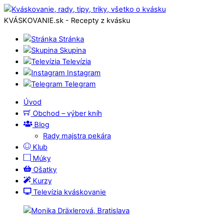
KVÁSKOVANIE.sk - Recepty z kvásku
Stránka
Skupina
Televízia
Instagram
Telegram
Úvod
Obchod – výber kníh
Blog
Rady majstra pekára
Klub
Múky
Ošatky
Kurzy
Televízia kváskovanie