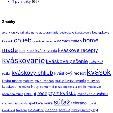
Tipy a triky
(66)
Značky
ako kváskovať
bezlepkovy
ako na to
autogramiáda
bezlepkove kvaskovanie
chlieb
home
domáci chlieb
kvasok
domáce pečenie
made
kvaskove recepty
kurz kváskovania
kurz
kváskovanie
kváskové pečenie
kváskové
kvások
kváskový chlieb
kváskový recept
rožky
muky kvaskovanie
lievito madre
muky na
markíza
mlyn Trenčan
Naty
kvaskovanie
múka
panta rhei
pizza
prečo kváskovať
prednáška
recepty z kvásku
recept
rozdávanie kvásku
pšeničná múka
súťaž
teleráno
spaldova muka
sladké kváskovanie
tipy ako
vianoce
zdravie
tradícia
TV Markíza
zdravý životný štýl
kváskovať