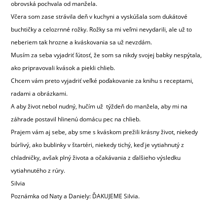
obrovská pochvala od manžela.
Včera som zase strávila deň v kuchyni a vyskúšala som dukátové
buchtičky a celozrnné rožky. Rožky sa mi veľmi nevydarili, ale už to
neberiem tak hrozne a kváskovania sa už nevzdám.
Musím za seba vyjadriť ľútosť, že som sa nikdy svojej babky nespýtala,
ako pripravovali kvások a piekli chlieb.
Chcem vám preto vyjadriť veľké poďakovanie za knihu s receptami,
radami a obrázkami.
A aby život nebol nudný, hučím už týždeň do manžela, aby mi na
záhrade postavil hlinenú domácu pec na chlieb.
Prajem vám aj sebe, aby sme s kváskom prežili krásny život, niekedy
búrlivý, ako bublinky v štartéri, niekedy tichý, keď je vytiahnutý z
chladničky, avšak plný života a očakávania z ďalšieho výsledku
vytiahnutého z rúry.
Silvia
Poznámka od Naty a Daniely: ĎAKUJEME Silvia.