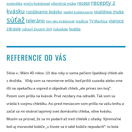
recepty z
recept
prečo kváskovať
pšeničná múka
prednáška
kvásku
rozdávanie kvásku
spaldova muka
sladké kváskovanie
súťaž
teleráno
vianoce
tradícia
TV Markíza
tipy ako kváskovať
zdravie
špalda
zdravý životný štýl
čokoláda
REFERENCIE OD VÁS
Silvia v.: Mám 40 rokov. Už dva roky si sama pečiem špaldový chlieb ale
z droždia. Vždy som sa nesmierne tešila, keď prišili susedia alebo sme
išli na opekačku a vopred si objednali chlieb „ale prines ten tvoj“.
Potom som prišla na kvások. Prvé nezdary ma odradili. Tak som sa
vrátila k svojmu chlebíku. Asi pred mesiacom som prišla na vašu knihu a
začal sa mi otvárať tajomný svet domáceho chleba, vône kvásku.
Musím sa priznať, že sa mi podaril až tretí chlebík z ošatky. Výnimočné
boli aj moravské koláče „v živote sa ti také koláče nepodarili“- to bola