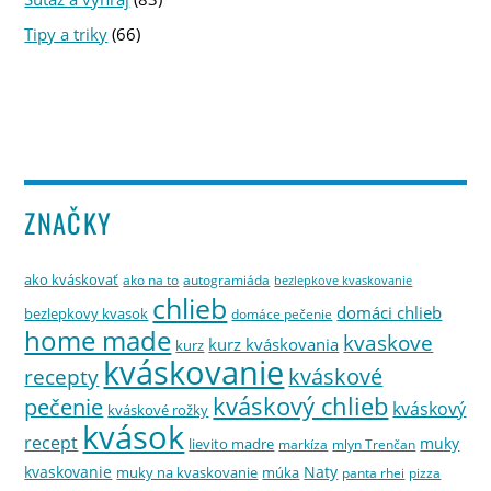
Tipy a triky
(66)
ZNAČKY
ako kváskovať
ako na to
autogramiáda
bezlepkove kvaskovanie
chlieb
domáci chlieb
bezlepkovy kvasok
domáce pečenie
home made
kvaskove
kurz kváskovania
kurz
kváskovanie
kváskové
recepty
kváskový chlieb
pečenie
kváskový
kváskové rožky
kvások
recept
muky
lievito madre
markíza
mlyn Trenčan
kvaskovanie
Naty
muky na kvaskovanie
múka
panta rhei
pizza