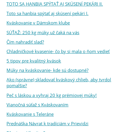
TOTO SA HANBIA SPÝTAŤ AJ SKÚSENÍ PEKÁRI II.
Toto sa hanbia spýtať aj skúsení pekári I.
Kváskovanie v Dámskom klube
SÚŤAŽ: 250 kg múky už čaká na vás
Čím nahradiť slad?
Chladničkové kvasenie- čo by si mala o ňom vedieť
5 tipov pre kvalitný kvások
Múky na kváskovanie- kde sú dostupné?
Ako (správne) skladovať kváskový chlieb, aby tvrdol
pomalšie?
Peč s láskou a vyhraj 20 kg prémiovej múky!
Vianočná súťaž s Kváskovaním
Kváskovanie s Teleráne
Prednáška Návrat k tradíciám v Prievidzi