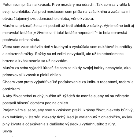
Potom som prišla na kvások. Prvé nezdary ma odradili. Tak som sa vrátila k
svojmu chlebíku. Asi pred mesiacom som prišla na vašu knihu a začal sa mi
otvárať tajomný svet domáceho chleba, vône kvásku.
Musím sa priznať, že sa mi podaril až tretí chlebík z ošatky. Výnimočné boli aj
moravské koláče „v živote sa ti také koláče nepodarili“- to bola obrovská
pochvala od manžela.
Včera som zase strávila deň v kuchyni a vyskúšala som dukátové buchtičky
a celozrnné rožky. Rožky sa mi veľmi nevydarili, ale už to neberiem tak
hrozne a kváskovania sa už nevzdám.
Musím za seba vyjadriť ľútosť, že som sa nikdy svojej babky nespýtala, ako
pripravovali kvások a piekli chlieb.
Chcem vám preto vyjadriť veľké poďakovanie za knihu s receptami, radami a
obrázkami.
A aby život nebol nudný, hučím už týždeň do manžela, aby mi na záhrade
postavil hlinenú domácu pec na chlieb.
Prajem vám aj sebe, aby sme s kváskom prežili krásny život, niekedy búrlivý,
ako bublinky v štartéri, niekedy tichý, keď je vytiahnutý z chladničky, avšak
plný života a očakávania z ďalšieho výsledku vytiahnutého z rúry.
Silvia