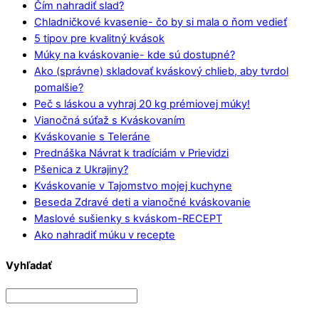
Čím nahradiť slad?
Chladničkové kvasenie- čo by si mala o ňom vedieť
5 tipov pre kvalitný kvások
Múky na kváskovanie- kde sú dostupné?
Ako (správne) skladovať kváskový chlieb, aby tvrdol
pomalšie?
Peč s láskou a vyhraj 20 kg prémiovej múky!
Vianočná súťaž s Kváskovaním
Kváskovanie s Teleráne
Prednáška Návrat k tradíciám v Prievidzi
Pšenica z Ukrajiny?
Kváskovanie v Tajomstvo mojej kuchyne
Beseda Zdravé deti a vianočné kváskovanie
Maslové sušienky s kváskom-RECEPT
Ako nahradiť múku v recepte
Vyhľadať