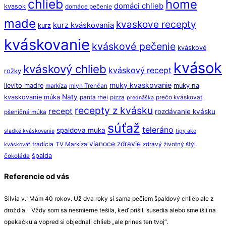
chlieb
home
domáci chlieb
kvasok
domáce pečenie
made
kvaskove recepty
kurz kváskovania
kurz
kváskovanie
kváskové pečenie
kváskové
kvások
kváskový chlieb
kváskový recept
rožky
muky kvaskovanie
lievito madre
muky na
markíza
mlyn Trenčan
Naty
kvaskovanie
múka
panta rhei
pizza
prečo kváskovať
prednáška
recepty z kvásku
recept
rozdávanie kvásku
pšeničná múka
súťaž
teleráno
spaldova muka
sladké kváskovanie
tipy ako
vianoce
zdravie
tradícia
TV Markíza
zdravý životný štýl
kváskovať
špalda
čokoláda
Referencie od vás
Silvia v.: Mám 40 rokov. Už dva roky si sama pečiem špaldový chlieb ale z
droždia. Vždy som sa nesmierne tešila, keď prišili susedia alebo sme išli na
opekačku a vopred si objednali chlieb „ale prines ten tvoj“.