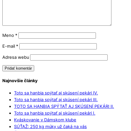
Meno
*
E-mail
*
Adresa webu
Najnovšie články
Toto sa hanbia spýtať aj skúsení pekári IV.
Toto sa hanbia spýtať aj skúsení pekári III.
TOTO SA HANBIA SPÝTAŤ AJ SKÚSENÍ PEKÁRI II.
Toto sa hanbia spýtať aj skúsení pekári I.
Kváskovanie v Dámskom klube
SÚŤAŽ: 250 kg múky už čaká na vás