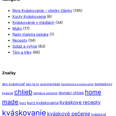
Blog Kváskovanie – všetky články
(195)
Kurzy Kváskovania
(6)
Kváskovanie v médiách
(34)
Múky
(17)
Rady majstra pekára
(7)
Recepty
(34)
Súťaž a vyhraj
(83)
Tipy a triky
(66)
Značky
ako kváskovať
bezlepkovy
ako na to
autogramiáda
bezlepkove kvaskovanie
chlieb
home
domáci chlieb
kvasok
domáce pečenie
made
kvaskove recepty
kurz kváskovania
kurz
kváskovanie
kváskové pečenie
kváskové