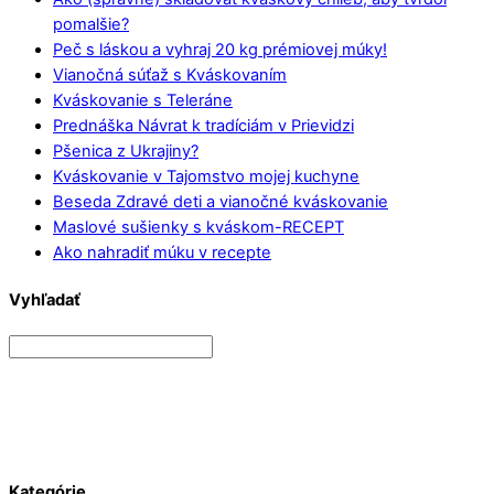
pomalšie?
Peč s láskou a vyhraj 20 kg prémiovej múky!
Vianočná súťaž s Kváskovaním
Kváskovanie s Teleráne
Prednáška Návrat k tradíciám v Prievidzi
Pšenica z Ukrajiny?
Kváskovanie v Tajomstvo mojej kuchyne
Beseda Zdravé deti a vianočné kváskovanie
Maslové sušienky s kváskom-RECEPT
Ako nahradiť múku v recepte
Vyhľadať
Kategórie