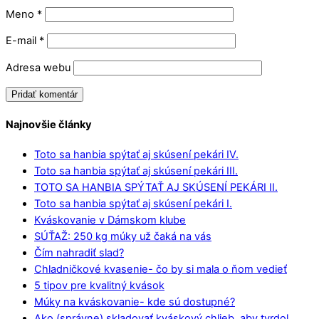
Meno
*
E-mail
*
Adresa webu
Najnovšie články
Toto sa hanbia spýtať aj skúsení pekári IV.
Toto sa hanbia spýtať aj skúsení pekári III.
TOTO SA HANBIA SPÝTAŤ AJ SKÚSENÍ PEKÁRI II.
Toto sa hanbia spýtať aj skúsení pekári I.
Kváskovanie v Dámskom klube
SÚŤAŽ: 250 kg múky už čaká na vás
Čím nahradiť slad?
Chladničkové kvasenie- čo by si mala o ňom vedieť
5 tipov pre kvalitný kvások
Múky na kváskovanie- kde sú dostupné?
Ako (správne) skladovať kváskový chlieb, aby tvrdol