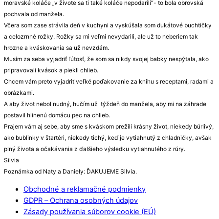
moravské koláče „v živote sa ti také koláče nepodarili“- to bola obrovská
pochvala od manžela.
Včera som zase strávila deň v kuchyni a vyskúšala som dukátové buchtičky
a celozrnné rožky. Rožky sa mi veľmi nevydarili, ale už to neberiem tak
hrozne a kváskovania sa už nevzdám.
Musím za seba vyjadriť ľútosť, že som sa nikdy svojej babky nespýtala, ako
pripravovali kvások a piekli chlieb.
Chcem vám preto vyjadriť veľké poďakovanie za knihu s receptami, radami a
obrázkami.
A aby život nebol nudný, hučím už týždeň do manžela, aby mi na záhrade
postavil hlinenú domácu pec na chlieb.
Prajem vám aj sebe, aby sme s kváskom prežili krásny život, niekedy búrlivý,
ako bublinky v štartéri, niekedy tichý, keď je vytiahnutý z chladničky, avšak
plný života a očakávania z ďalšieho výsledku vytiahnutého z rúry.
Silvia
Poznámka od Naty a Daniely: ĎAKUJEME Silvia.
Obchodné a reklamačné podmienky
GDPR – Ochrana osobných údajov
Zásady používania súborov cookie (EÚ)