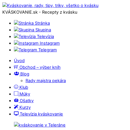
KVÁSKOVANIE.sk - Recepty z kvásku
Stránka
Skupina
Televízia
Instagram
Telegram
Úvod
Obchod – výber kníh
Blog
Rady majstra pekára
Klub
Múky
Ošatky
Kurzy
Televízia kváskovanie