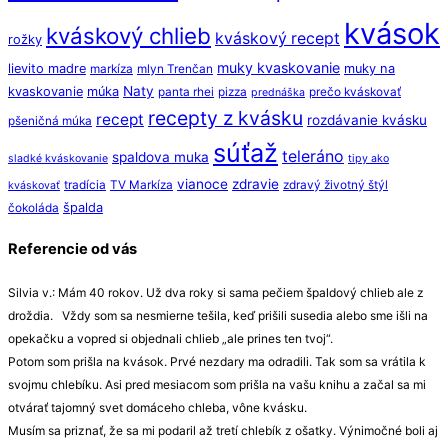
kvások
kváskový chlieb
kváskový recept
rožky
muky kvaskovanie
lievito madre
muky na
markíza
mlyn Trenčan
Naty
kvaskovanie
múka
panta rhei
pizza
prečo kváskovať
prednáška
recepty z kvásku
recept
rozdávanie kvásku
pšeničná múka
súťaž
teleráno
spaldova muka
sladké kváskovanie
tipy ako
vianoce
zdravie
tradícia
TV Markíza
zdravý životný štýl
kváskovať
špalda
čokoláda
Referencie od vás
Silvia v.: Mám 40 rokov. Už dva roky si sama pečiem špaldový chlieb ale z
droždia. Vždy som sa nesmierne tešila, keď prišili susedia alebo sme išli na
opekačku a vopred si objednali chlieb „ale prines ten tvoj“.
Potom som prišla na kvások. Prvé nezdary ma odradili. Tak som sa vrátila k
svojmu chlebíku. Asi pred mesiacom som prišla na vašu knihu a začal sa mi
otvárať tajomný svet domáceho chleba, vône kvásku.
Musím sa priznať, že sa mi podaril až tretí chlebík z ošatky. Výnimočné boli aj