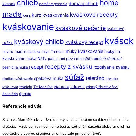
chlieb
home
domáci chlieb
kvasok
domáce pečenie
made
kvaskove recepty
kurz kváskovania
kurz
kváskovanie
kváskové pečenie
kváskové
kvások
kváskový chlieb
kváskový recept
rožky
muky kvaskovanie
lievito madre
muky na
markíza
mlyn Trenčan
Naty
kvaskovanie
múka
panta rhei
pizza
prečo kváskovať
prednáška
recepty z kvásku
recept
rozdávanie kvásku
pšeničná múka
súťaž
teleráno
spaldova muka
sladké kváskovanie
tipy ako
vianoce
zdravie
tradícia
TV Markíza
zdravý životný štýl
kváskovať
špalda
čokoláda
Referencie od vás
Silvia v.: Mám 40 rokov. Už dva roky si sama pečiem špaldový chlieb ale z
droždia. Vždy som sa nesmierne tešila, keď prišili susedia alebo sme išli na
opekačku a vopred si objednali chlieb „ale prines ten tvoj“.