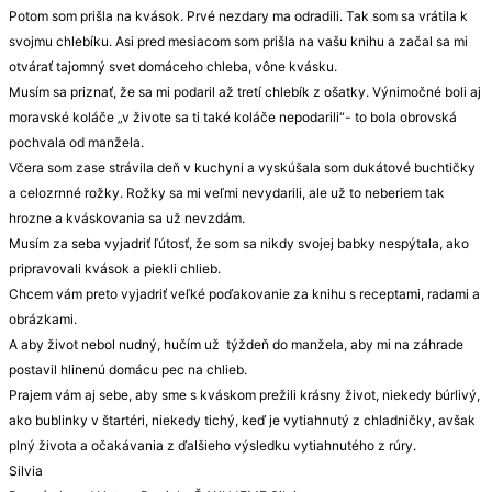
Potom som prišla na kvások. Prvé nezdary ma odradili. Tak som sa vrátila k
svojmu chlebíku. Asi pred mesiacom som prišla na vašu knihu a začal sa mi
otvárať tajomný svet domáceho chleba, vône kvásku.
Musím sa priznať, že sa mi podaril až tretí chlebík z ošatky. Výnimočné boli aj
moravské koláče „v živote sa ti také koláče nepodarili“- to bola obrovská
pochvala od manžela.
Včera som zase strávila deň v kuchyni a vyskúšala som dukátové buchtičky
a celozrnné rožky. Rožky sa mi veľmi nevydarili, ale už to neberiem tak
hrozne a kváskovania sa už nevzdám.
Musím za seba vyjadriť ľútosť, že som sa nikdy svojej babky nespýtala, ako
pripravovali kvások a piekli chlieb.
Chcem vám preto vyjadriť veľké poďakovanie za knihu s receptami, radami a
obrázkami.
A aby život nebol nudný, hučím už týždeň do manžela, aby mi na záhrade
postavil hlinenú domácu pec na chlieb.
Prajem vám aj sebe, aby sme s kváskom prežili krásny život, niekedy búrlivý,
ako bublinky v štartéri, niekedy tichý, keď je vytiahnutý z chladničky, avšak
plný života a očakávania z ďalšieho výsledku vytiahnutého z rúry.
Silvia