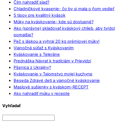
Čím nahradiť slad?
Chladničkové kvasenie- čo by si mala o ňom vedieť
5 tipov pre kvalitný kvások
Múky na kváskovanie- kde sú dostupné?
Ako (správne) skladovať kváskový chlieb, aby tvrdol
pomalšie?
Peč s láskou a vyhraj 20 kg prémiovej múky!
Vianočná súťaž s Kváskovaním
Kváskovanie s Teleráne
Prednáška Návrat k tradíciám v Prievidzi
Pšenica z Ukrajiny?
Kváskovanie v Tajomstvo mojej kuchyne
Beseda Zdravé deti a vianočné kváskovanie
Maslové sušienky s kváskom-RECEPT
Ako nahradiť múku v recepte
Vyhľadať