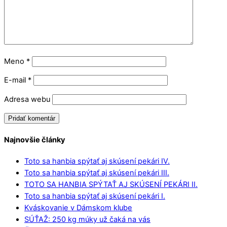
Meno
*
E-mail
*
Adresa webu
Najnovšie články
Toto sa hanbia spýtať aj skúsení pekári IV.
Toto sa hanbia spýtať aj skúsení pekári III.
TOTO SA HANBIA SPÝTAŤ AJ SKÚSENÍ PEKÁRI II.
Toto sa hanbia spýtať aj skúsení pekári I.
Kváskovanie v Dámskom klube
SÚŤAŽ: 250 kg múky už čaká na vás