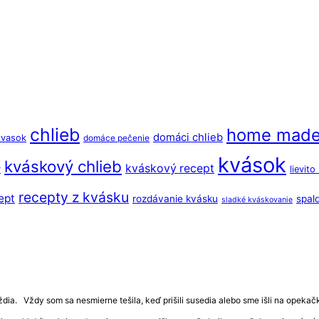
chlieb
home mad
domáci chlieb
kvasok
domáce pečenie
kvások
kváskový chlieb
kváskový recept
y
lievit
recepty z kvásku
ept
rozdávanie kvásku
spal
sladké kváskovanie
ia. Vždy som sa nesmierne tešila, keď prišili susedia alebo sme išli na opekačku 