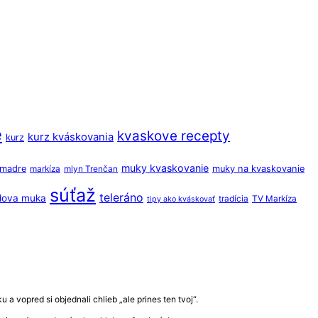
e
kvaskove recepty
kurz kváskovania
kurz
muky kvaskovanie
o madre
muky na kvaskovanie
markíza
mlyn Trenčan
súťaž
teleráno
dova muka
tradícia
TV Markíza
tipy ako kváskovať
a vopred si objednali chlieb „ale prines ten tvoj“.