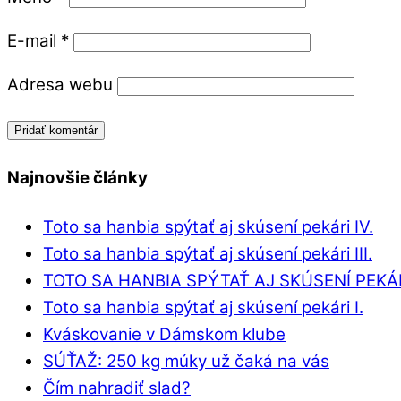
E-mail
*
Adresa webu
Najnovšie články
Toto sa hanbia spýtať aj skúsení pekári IV.
Toto sa hanbia spýtať aj skúsení pekári III.
TOTO SA HANBIA SPÝTAŤ AJ SKÚSENÍ PEKÁRI
Toto sa hanbia spýtať aj skúsení pekári I.
Kváskovanie v Dámskom klube
SÚŤAŽ: 250 kg múky už čaká na vás
Čím nahradiť slad?