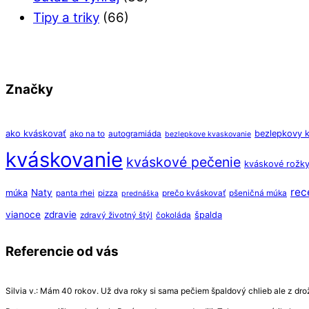
Tipy a triky
(66)
Značky
ako kváskovať
bezlepkovy 
ako na to
autogramiáda
bezlepkove kvaskovanie
kváskovanie
kváskové pečenie
kváskové rožk
rec
Naty
múka
panta rhei
pizza
prečo kváskovať
pšeničná múka
prednáška
vianoce
zdravie
špalda
zdravý životný štýl
čokoláda
Referencie od vás
Silvia v.: Mám 40 rokov. Už dva roky si sama pečiem špaldový chlieb ale z drožd