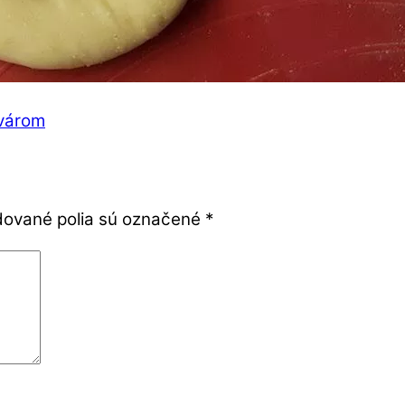
kvárom
ované polia sú označené
*