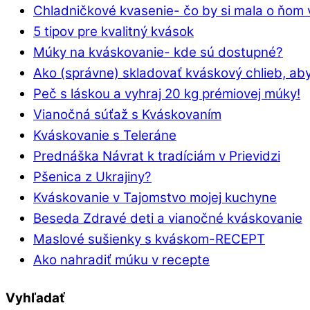
Chladničkové kvasenie- čo by si mala o ňom 
5 tipov pre kvalitný kvások
Múky na kváskovanie- kde sú dostupné?
Ako (správne) skladovať kváskový chlieb, aby
Peč s láskou a vyhraj 20 kg prémiovej múky!
Vianočná súťaž s Kváskovaním
Kváskovanie s Teleráne
Prednáška Návrat k tradíciám v Prievidzi
Pšenica z Ukrajiny?
Kváskovanie v Tajomstvo mojej kuchyne
Beseda Zdravé deti a vianočné kváskovanie
Maslové sušienky s kváskom-RECEPT
Ako nahradiť múku v recepte
Vyhľadať