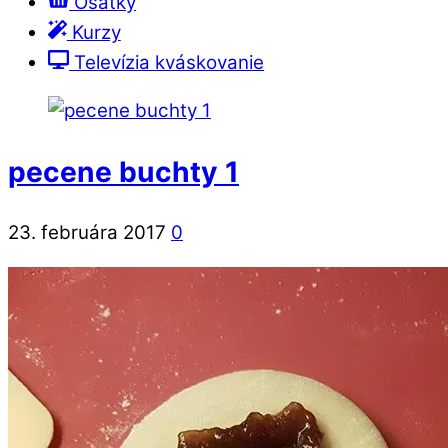
Ošatky
Kurzy
Televízia kváskovanie
pecene buchty 1
23. februára 2017
0