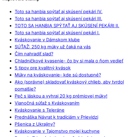
Toto sa hanbia spýtať aj skúsení pekári IV.
Toto sa hanbia spýtať aj skúsení pekári III.
TOTO SA HANBIA SPÝTAŤ AJ SKÚSENÍ PEKÁRI II.
Toto sa hanbia spýtať aj skúsení pekári I.
Kváskovanie v Dámskom klube
SÚŤAŽ: 250 kg múky už čaká na vás
Čím nahradiť slad?
Chladničkové kvasenie- čo by si mala o ňom vedieť
5 tipov pre kvalitný kvások
Múky na kváskovanie- kde sú dostupné?
Ako (správne) skladovať kváskový chlieb, aby tvrdol
pomalšie?
Peč s láskou a vyhraj 20 kg prémiovej múky!
Vianočná súťaž s Kváskovaním
Kváskovanie s Teleráne
Prednáška Návrat k tradíciám v Prievidzi
Pšenica z Ukrajiny?
Kváskovanie v Tajomstvo mojej kuchyne