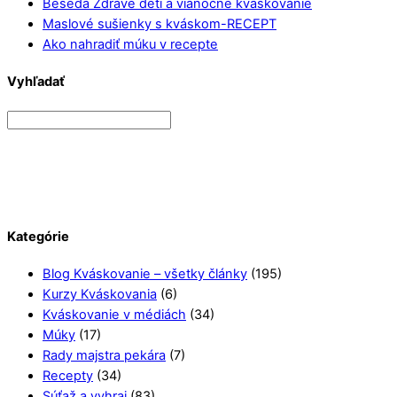
Beseda Zdravé deti a vianočné kváskovanie
Maslové sušienky s kváskom-RECEPT
Ako nahradiť múku v recepte
Vyhľadať
Kategórie
Blog Kváskovanie – všetky články
(195)
Kurzy Kváskovania
(6)
Kváskovanie v médiách
(34)
Múky
(17)
Rady majstra pekára
(7)
Recepty
(34)
Súťaž a vyhraj
(83)