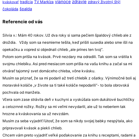
vianoce
zdravie
tradícia
TV Markíza
zdravý životný štýl
kváskovať
špalda
čokoláda
Referencie od vás
Silvia v.: Mám 40 rokov. Už dva roky si sama pečiem špaldový chlieb ale z
droždia. Vždy som sa nesmierne tešila, keď prišili susedia alebo sme išli na
opekačku a vopred si objednali chlieb „ale prines ten tvoj“.
Potom som prišla na kvások. Prvé nezdary ma odradili. Tak som sa vrátila k
svojmu chlebíku. Asi pred mesiacom som prišla na vašu knihu a začal sa mi
otvárať tajomný svet domáceho chleba, vône kvásku.
Musím sa priznať, že sa mi podaril až tretí chlebík z ošatky. Výnimočné boli aj
moravské koláče „v živote sa ti také koláče nepodarili“- to bola obrovská
pochvala od manžela.
Včera som zase strávila deň v kuchyni a vyskúšala som dukátové buchtičky
a celozrnné rožky. Rožky sa mi veľmi nevydarili, ale už to neberiem tak
hrozne a kváskovania sa už nevzdám.
Musím za seba vyjadriť ľútosť, že som sa nikdy svojej babky nespýtala, ako
pripravovali kvások a piekli chlieb.
Chcem vám preto vyjadriť veľké poďakovanie za knihu s receptami, radami a