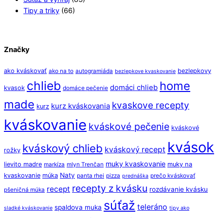
Tipy a triky
(66)
Značky
ako kváskovať
bezlepkovy
ako na to
autogramiáda
bezlepkove kvaskovanie
chlieb
home
domáci chlieb
kvasok
domáce pečenie
made
kvaskove recepty
kurz kváskovania
kurz
kváskovanie
kváskové pečenie
kváskové
kvások
kváskový chlieb
kváskový recept
rožky
muky kvaskovanie
lievito madre
muky na
markíza
mlyn Trenčan
Naty
kvaskovanie
múka
panta rhei
pizza
prečo kváskovať
prednáška
recepty z kvásku
recept
rozdávanie kvásku
pšeničná múka
súťaž
teleráno
spaldova muka
sladké kváskovanie
tipy ako