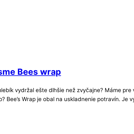
i sme Bees wrap
bík vydržal ešte dlhšie než zvyčajne? Máme pre vá
 Bee’s Wrap je obal na uskladnenie potravín. Je výb