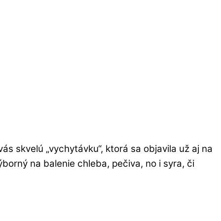
s skvelú „vychytávku“, ktorá sa objavila už aj na
orný na balenie chleba, pečiva, no i syra, či