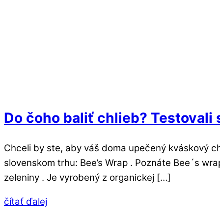
Do čoho baliť chlieb? Testoval
Chceli by ste, aby váš doma upečený kváskový chle
slovenskom trhu: Bee’s Wrap . Poznáte Bee´s wrap?
zeleniny . Je vyrobený z organickej […]
čítať ďalej