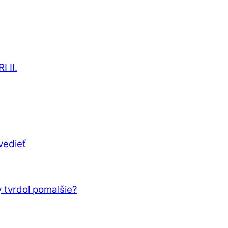
 II.
vedieť
 tvrdol pomalšie?