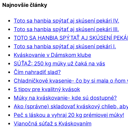
Najnovšie články
Toto sa hanbia spýtať aj skúsení pekári IV.
Toto sa hanbia spýtať aj skúsení pekári III.
TOTO SA HANBIA SPÝTAŤ AJ SKÚSENÍ PEKÁRI
Toto sa hanbia spýtať aj skúsení pekári I.
Kváskovanie v Dámskom klube
SÚŤAŽ: 250 kg múky už čaká na vás
Čím nahradiť slad?
Chladničkové kvasenie- čo by si mala o ňom 
5 tipov pre kvalitný kvások
Múky na kváskovanie- kde sú dostupné?
Ako (správne) skladovať kváskový chlieb, aby
Peč s láskou a vyhraj 20 kg prémiovej múky!
Vianočná súťaž s Kváskovaním