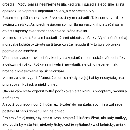
droždia. Vždy som sa nesmierne tešila, keď prišili susedia alebo sme išli na
opekačku a vopred si objednali chlieb „ale prines ten tvoj“.
Potom som prišla na kvások. Prvé nezdary ma odradili. Tak som sa vrátila k
svojmu chlebíku. Asi pred mesiacom som prišla na vašu knihu a začal sa mi
otvárať tajomný svet domáceho chleba, vône kvásku.
Musím sa priznať, že sa mi podaril až tretí chlebík z ošatky. Výnimočné boli aj
moravské koláče „v živote sa ti také koláče nepodarili“- to bola obrovská
pochvala od manžela.
Včera som zase strávila deň v kuchyni a vyskúšala som dukátové buchtičky
a celozrnné rožky. Rožky sa mi veľmi nevydarili, ale už to neberiem tak
hrozne a kváskovania sa už nevzdám.
Musím za seba vyjadriť ľútosť, že som sa nikdy svojej babky nespýtala, ako
pripravovali kvások a piekli chlieb.
Chcem vám preto vyjadriť veľké poďakovanie za knihu s receptami, radami a
obrázkami.
A aby život nebol nudný, hučím už týždeň do manžela, aby mi na záhrade
postavil hlinenú domácu pec na chlieb.
Prajem vám aj sebe, aby sme s kváskom prežili krásny život, niekedy búrlivý,
ako bublinky v štartéri, niekedy tichý, keď je vytiahnutý z chladničky, avšak