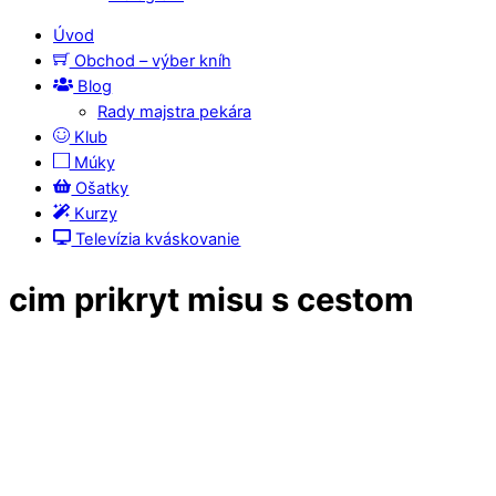
Úvod
Obchod – výber kníh
Blog
Rady majstra pekára
Klub
Múky
Ošatky
Kurzy
Televízia kváskovanie
cim prikryt misu s cestom