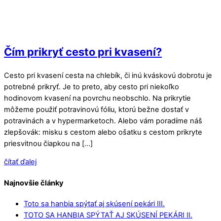
Čím prikryť cesto pri kvasení?
Cesto pri kvasení cesta na chlebík, či inú kváskovú dobrotu je
potrebné prikryť. Je to preto, aby cesto pri niekoľko
hodinovom kvasení na povrchu neobschlo. Na prikrytie
môžeme použiť potravinovú fóliu, ktorú bežne dostať v
potravinách a v hypermarketoch. Alebo vám poradíme náš
zlepšovák: misku s cestom alebo ošatku s cestom prikryte
priesvitnou čiapkou na […]
čítať ďalej
Najnovšie články
Toto sa hanbia spýtať aj skúsení pekári III.
TOTO SA HANBIA SPÝTAŤ AJ SKÚSENÍ PEKÁRI II.