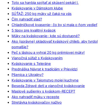
Toto sa hanbia spýtať aj skúsení pekári I.
Kváskovanie v Dámskom klube
SÚŤAŽ: 250 kg múky už čaká na vás
Čím nahradiť slad?
Chladničkové kvasenie- čo by si mala o ňom vedieť
5 tipov pre kvalitný kvások
Múky na kváskovanie- kde sú dostupné?
Ako (správne) skladovať kváskový chlieb, aby tvrdol
pomalšie?
Peč s láskou a vyhraj 20 kg prémiovej múky!
Vianočná súťaž s Kváskovaním
Kváskovanie s Teleráne
Prednáška Návrat k tradíciám v Prievidzi
Pšenica z Ukrajiny?
Kváskovanie v Tajomstvo mojej kuchyne
Beseda Zdravé deti a vianočné kváskovanie
Maslové sušienky s kváskom-RECEPT
Ako nahradiť múku v recepte
Stretávka kváskovačov naživo