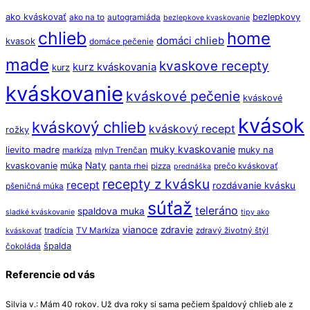
ako kváskovať
bezlepkovy
ako na to
autogramiáda
bezlepkove kvaskovanie
chlieb
home
domáci chlieb
kvasok
domáce pečenie
made
kvaskove recepty
kurz kváskovania
kurz
kváskovanie
kváskové pečenie
kváskové
kvások
kváskový chlieb
kváskový recept
rožky
muky kvaskovanie
lievito madre
muky na
markíza
mlyn Trenčan
Naty
kvaskovanie
múka
panta rhei
pizza
prečo kváskovať
prednáška
recepty z kvásku
recept
rozdávanie kvásku
pšeničná múka
súťaž
teleráno
spaldova muka
sladké kváskovanie
tipy ako
vianoce
zdravie
tradícia
TV Markíza
zdravý životný štýl
kváskovať
špalda
čokoláda
Referencie od vás
Silvia v.: Mám 40 rokov. Už dva roky si sama pečiem špaldový chlieb ale z